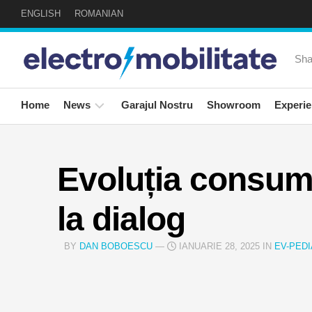
Skip
ENGLISH
ROMANIAN
to
content
Sha
Home
News
Garajul Nostru
Showroom
Experie
24auto
Expe
news!
Sapt
Evoluția consumul
Social
Road
la dialog
News
Invit
Speci
BY
DAN BOBOESCU
—
IANUARIE 28, 2025 IN
EV-PEDI
Newsletter
Masi
Mea
Elect