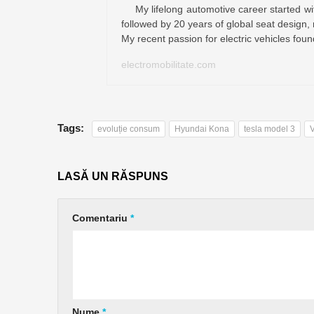
My lifelong automotive career started wi
followed by 20 years of global seat desig
My recent passion for electric vehicles fou
electromobilitate.com
Tags:
evoluție consum
Hyundai Kona
tesla model 3
V
LASĂ UN RĂSPUNS
Comentariu
*
Nume
*