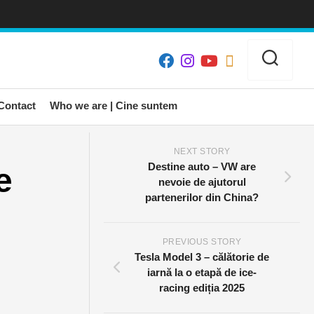
Contact
Who we are | Cine suntem
NEXT STORY
Destine auto – VW are
e
nevoie de ajutorul
partenerilor din China?
PREVIOUS STORY
Tesla Model 3 – călătorie de
iarnă la o etapă de ice-
racing ediția 2025