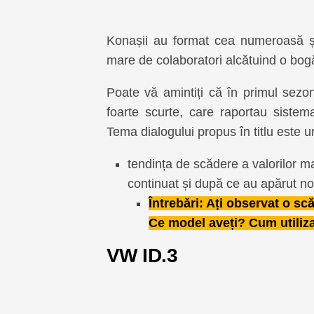
Konașii au format cea numeroasă și
mare de colaboratori alcătuind o bogăț
Poate vă amintiți că în primul sez
foarte scurte, care raportau siste
Tema dialogului propus în titlu este 
tendința de scădere a valorilor m
continuat și după ce au apărut noi
Întrebări: Ați observat o s
Ce model aveți? Cum utiliz
VW ID.3