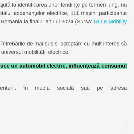
jută la identificarea unor tendințe pe termen lung, nu
alul experiențelor electrice, 111 mașini participante
 Romania la finalul anului 2024 (Sursa:
RO e-Mobility
întrebările de mai sus și așteptăm cu mult interes să
niversul mobilității electrice.
uce un automobil electric, influențează consumul
mentarii, în media socială sau pe adresa