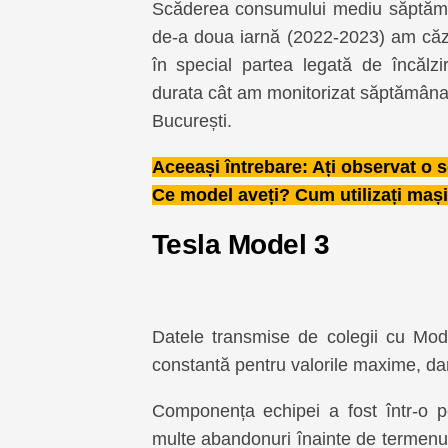
Scăderea consumului mediu săptămân
de-a doua iarnă (2022-2023) am căzut 
în special partea legată de încălz
durata cât am monitorizat săptămânal 
București.
Aceeași întrebare
: Ați observat o
Ce model aveți? Cum utilizați maș
Tesla Model 3
Datele transmise de colegii cu Mod
constantă pentru valorile maxime, da
Componența echipei a fost într-o p
multe abandonuri înainte de termenul