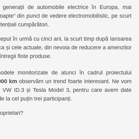
 generații de automobile electrice în Europa, mai
oapte” din punct de vedere electromobilistic, pe scurt
ențiali cumpărători.
nceput în urmă cu cinci ani, la scurt timp după lansarea
a și cele actuale, din nevoia de reducere a amenzilor
întregii flote produse.
odele monitorizate de atunci în cadrul proiectului
000 km
observăm un trend foarte interesant. Ne vom
a, VW ID.3 și Tesla Model 3, pentru care avem date
a cel puțin trei participanți.
oprietari?