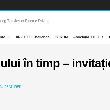
ring The Joy of Electric Driving
nte
#RO1000 Challenge
FORUM
Asociația T.H.O.R.
rienta
amanii
ui în timp – invitați
Trips!
ati
ali
A
/
FEATURED
na
rica