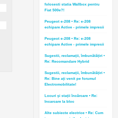
folosesti statia Wallbox pentru
Fiat 500e?!
Peugeot e-208 • Re: e-208
echipare Active - primele impresii
Peugeot e-208 • Re: e-208
echipare Active - primele impresii
Sugestii, reclamații, îmbunătățiri •
Re: Recomandare Hybrid
Sugestii, reclamații, îmbunătățiri •
Re: Bine ați venit pe forumul
Electromobilitate!
Locuri și stații încărcare • Re:
Incarcare la bloc
Alte subiecte electrice • Re: Cum