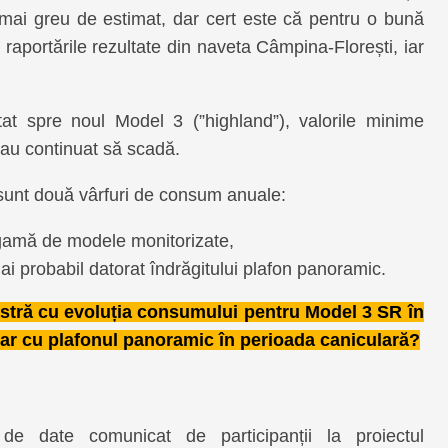
e mai greu de estimat, dar cert este că pentru o bună
 raportările rezultate din naveta Câmpina-Florești, iar
at spre noul Model 3 (”highland”), valorile minime
ă au continuat să scadă.
 sunt două vârfuri de consum anuale:
 gamă de modele monitorizate,
ai probabil datorat îndrăgitului plafon panoramic.
astră cu evoluția consumului pentru Model 3 SR în
Dar cu plafonul panoramic în perioada caniculară?
de date comunicat de participanții la proiectul