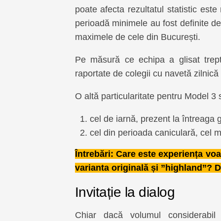
poate afecta rezultatul statistic est
perioadă minimele au fost definite de
maximele de cele din București.
Pe măsură ce echipa a glisat trept
raportate de colegii cu navetă zilnic
O altă particularitate pentru Model 3
cel de iarnă, prezent la întreaga
cel din perioada caniculară, cel m
Întrebări: Care este experiența vo
varianta originală și ”highland”? 
Invitație la dialog
Chiar dacă volumul considerabil 