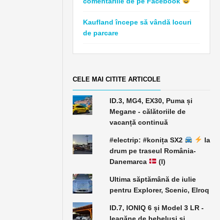
comentariile de pe Facebook
Kaufland începe să vândă locuri
de parcare
CELE MAI CITITE ARTICOLE
ID.3, MG4, EX30, Puma și
Megane - călătoriile de
vacanță continuă
#electrip: #konița SX2
la
drum pe traseul România-
Danemarca
(I)
Ultima săptămână de iulie
pentru Explorer, Scenic, Elroq
ID.7, IONIQ 6 și Model 3 LR -
leagăne de bebeluși și