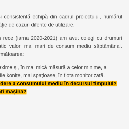
 consistentă echipă din cadrul proiectului, numărul
ie de cazuri diferite de utilizare.
on rece (iarna 2020-2021) am avut colegi cu drumuri
matic valori mai mari de consum mediu săptămânal.
următoarea:
axime și, în mai mică măsură a celor minime, a
le konițe, mai spațioase, în flota monitorizată.
cădere a consumului mediu în decursul timpului?
ați mașina?