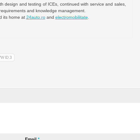
th design and testing of ICEs, continued with service and sales,
n, requirements and knowledge management.
nd its home at
24auto.ro
and
electromobilitate
.
W ID.3
Email
*