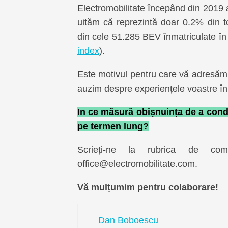
Electromobilitate începând din 2019 a
uităm că reprezintă doar 0.2% din tot
din cele 51.285 BEV înmatriculate în
index
).
Este motivul pentru care vă adresăm 
auzim despre experiențele voastre în u
In ce măsură obișnuința de a cond
pe termen lung?
Scrieți-ne la rubrica de co
office@electromobilitate.com.
Vă mulțumim pentru colaborare!
Dan Boboescu