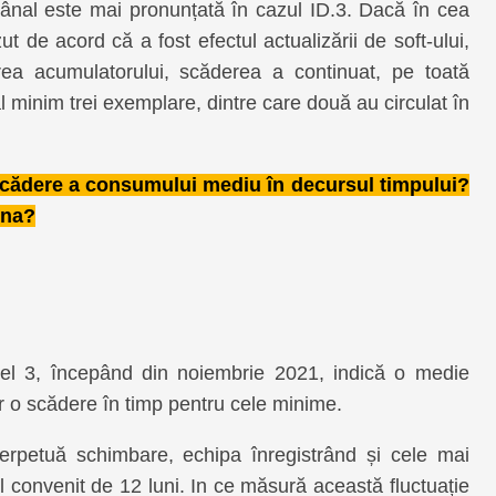
al este mai pronunțată în cazul ID.3. Dacă în cea
de acord că a fost efectul actualizării de soft-ului,
irea acumulatorului, scăderea a continuat, pe toată
minim trei exemplare, dintre care două au circulat în
 scădere a consumului mediu în decursul timpului?
ina?
el 3, începând din noiembrie 2021, indică o medie
r o scădere în timp pentru cele minime.
erpetuă schimbare, echipa înregistrând și cele mai
 convenit de 12 luni. In ce măsură această fluctuație