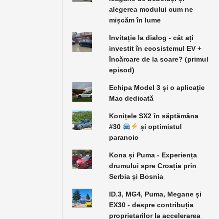
alegerea modului cum ne
mișcăm în lume
Invitație la dialog - cât ați
investit în ecosistemul EV +
încărcare de la soare? (primul
episod)
Echipa Model 3 și o aplicație
Mac dedicată
Konițele SX2 în săptămâna
#30
și optimistul
paranoic
Kona și Puma - Experiența
drumului spre Croația prin
Serbia și Bosnia
ID.3, MG4, Puma, Megane și
EX30 - despre contribuția
proprietarilor la accelerarea