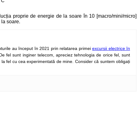
°C
ucția proprie de energie de la soare în 10 [macro/mini/micro]
 la soare.
nturile au început în 2021 prin relatarea primei
excursii electrice în
 De fel sunt inginer telecom, apreciez tehnologia de orice fel, sunt
in la fel cu cea experimentată de mine. Consider că suntem obligați