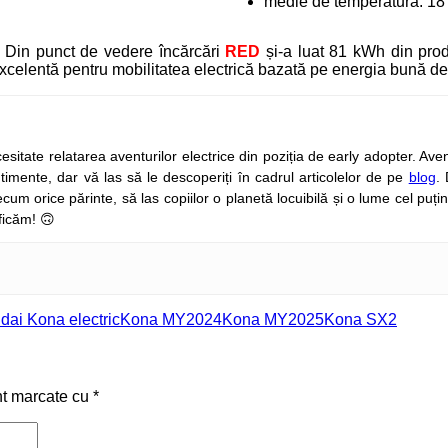
medie de temperatură: 18
 Din punct de vedere încărcări
RED
și-a luat 81 kWh din prod
xcelentă pentru mobilitatea electrică bazată pe energia bună de
sitate relatarea aventurilor electrice din poziția de early adopter. Ave
timente, dar vă las să le descoperiți în cadrul articolelor de pe
blog
.
cum orice părinte, să las copiilor o planetă locuibilă și o lume cel puț
ficăm! 🙃
dai Kona electric
Kona MY2024
Kona MY2025
Kona SX2
nt marcate cu
*