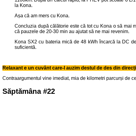
la Kona.
Așa că am mers cu Kona.
Concluzia după călătorie este că tot cu Kona o să mai m
că pauzele de 20-30 min au ajutat să ne mai revenim.
Kona SX2 cu bateria mică de 48 kWh încarcă la DC de
suficientă.
Relaxant e un cuvânt care-l auzim destul de des din direcț
Contraargumentul vine imediat, mia de kilometri parcurși de cei
Săptămâna #22