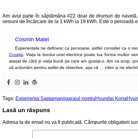
Am avut parte în săptămâna #22 doar de drumuri de navetă.
sesiuni de încărcare de la 1 kWh la 19 kWh. Este o perioadă e
Cosmin Matei
Experiențele ne definesc ca persoane, astfel consider ca o nece
Croația
. Viața la bordul unei electrice poate lua forma multor sen
atașat de cărți și viața bună pe care am gustat-o. Am ca scop, pre
să acționăm pentru astfel de obiective, așa că … citim și ne electri
Tags:
Experienta Saptamanii
garajul nostru
Hyundai Kona
Hyun
Lasă un răspuns
Adresa ta de email nu va fi publicată.
Câmpurile obligatorii su