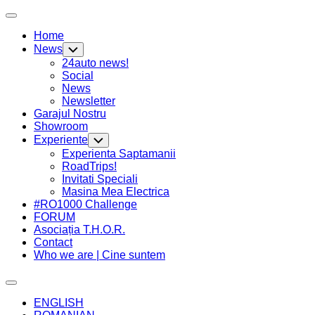
Skip
Expand
to
Menu
Home
content
News
Toggle
Child
24auto news!
Menu
Social
News
Newsletter
Current
Garajul Nostru
Page
Showroom
Parent
Experiente
Toggle
Child
Current
Experienta Saptamanii
Menu
Page
RoadTrips!
Parent
Invitati Speciali
Current
Masina Mea Electrica
Page
#RO1000 Challenge
Parent
FORUM
Asociația T.H.O.R.
Contact
Who we are | Cine suntem
Expand
Menu
ENGLISH