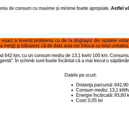
meniu de consum cu maxime și minime foarte apropiate.
Astfel v
xact a revenit problema cu de la displayul din spatele volanu
a merg) şi bănuiesc că de data asta vor înlocui cu totul unitatea.
izând 642 km, cu un consum mediu de 13,1 kwh/ 100 km. Consumul
entă”. În schimb sunt foarte încântat că a mai trecut o săptămâ
Datele pe scurt:
Distanţa parcursă: 642,9
Consum mediu: 13,1 kWh
Energie încărcată: 93,60 
Cost: 0,05 lei