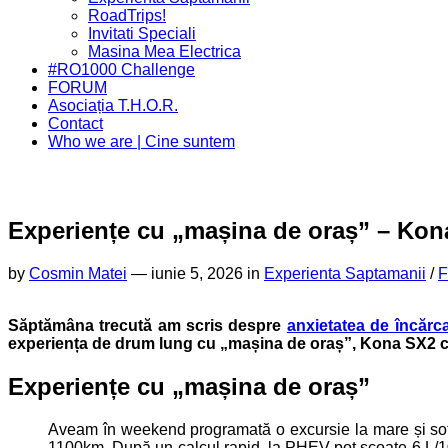
Menu
Page
RoadTrips!
Parent
Invitati Speciali
Current
Masina Mea Electrica
Page
#RO1000 Challenge
Parent
FORUM
Asociația T.H.O.R.
Contact
Who we are | Cine suntem
Experiențe cu „mașina de oraș” – Kon
by
Cosmin Matei
—
iunie 5, 2026 in
Experienta Saptamanii
/
F
Săptămâna trecută am scris despre
anxietatea de încărc
experiența de drum lung cu „mașina de oraș”, Kona SX2 
Experiențe cu „mașina de oraș”
Aveam în weekend programată o excursie la mare și so
1100km. După un calcul rapid, la PHEV pot scoate 6 L/