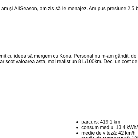
 am și AllSeason, am zis să le menajez. Am pus presiune 2.5 bar
venit cu ideea să mergem cu Kona. Personal nu m-am gândit, de
rar scot valoarea asta, mai realist un 8 L/100km. Deci un cos
parcurs: 419.1 km
consum mediu: 13.4 kWh
medie de viteză: 42 km/h