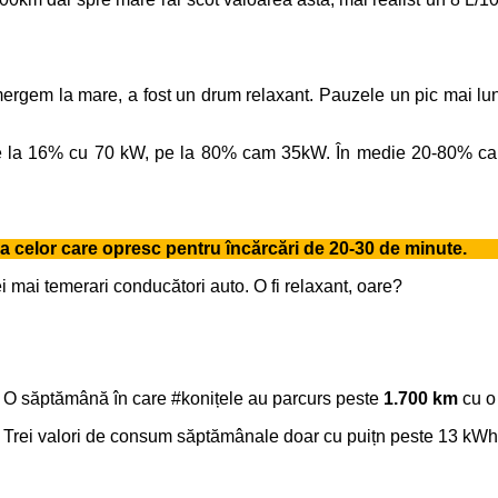
ergem la mare, a fost un drum relaxant. Pauzele un pic mai lung
 la 16% cu 70 kW, pe la 80% cam 35kW. În medie 20-80% cam 5
ia celor care opresc pentru încărcări de 20-30 de minute.
 mai temerari conducători auto. O fi relaxant, oare?
O săptămână în care #konițele au parcurs peste
1.700 km
cu o
Trei valori de consum săptămânale doar cu puițn peste 13 kW