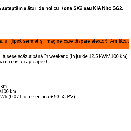
ă așteptăm alături de noi cu Kona SX2 sau KIA Niro SG2.
lui (lipsă semnal şi imagine care dispare aleator). Am făcut
 fusese scăzut până în weekend (in jur de 12,5 kWh/ 100 km),
na cu costuri aproape 0.
0 km
/100 km
kWh (0,07 Hidroelectrica + 93,53 PV)