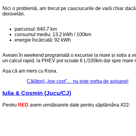
Nici o problemă, am trecut pe cauciucurile de vară chiar dacă
denivelări.
parcursul: 640.7 km
consumul mediu: 13.2 kWh / 100km
energie încărcată: 92 kWh
Aveam în weekend programată o excursie la mare și soția a 
un calcul rapid, la PHEV pot scoate 6 L/100km dar spre mare 
Așa că am mers cu Kona.
Călătorii „low cost”… nu este vorba de avioane!
Iulia & Cosmin (Jucu/CJ)
Pentru
RED
avem următoarele date pentru săptămâna #22: