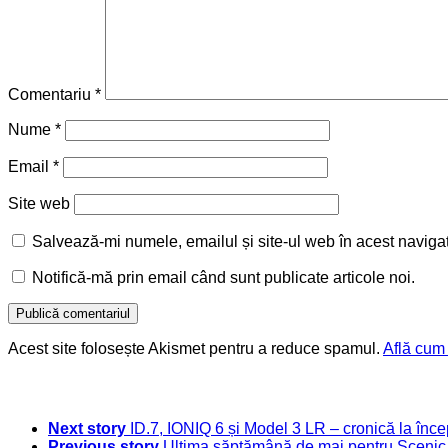
Comentariu
*
Nume
*
Email
*
Site web
Salvează-mi numele, emailul și site-ul web în acest naviga
Notifică-mă prin email când sunt publicate articole noi.
Acest site folosește Akismet pentru a reduce spamul.
Află cum 
Next story
ID.7, IONIQ 6 și Model 3 LR – cronică la înc
Previous story
Ultima săptămână de mai pentru Scenic, 