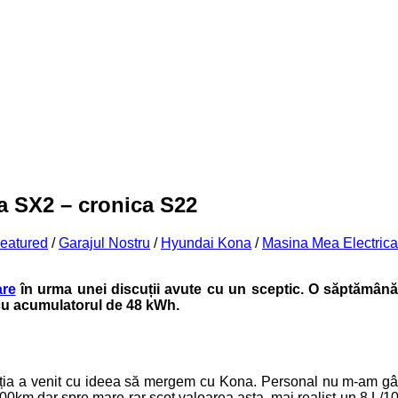
a SX2 – cronica S22
eatured
/
Garajul Nostru
/
Hyundai Kona
/
Masina Mea Electrica
are
în urma unei discuții avute cu un sceptic. O săptămână 
cu acumulatorul de 48 kWh.
ția a venit cu ideea să mergem cu Kona. Personal nu m-am gân
100km dar spre mare rar scot valoarea asta, mai realist un 8 