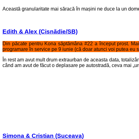
Această granularitate mai săracă în mașini ne duce la un do
Edith & Alex (Cisnădie/SB)
Din păcate pentru Kona săptămâna #22 a început prost. Mai e
programare în service pe 9 iunie (că doar atunci voi putea eu s
În rest am avut mult drum extraurban de aceasta data, total
când am avut de făcut o deplasare pe autostradă, ceva mai „urg
Simona & Cristian (Suceava)