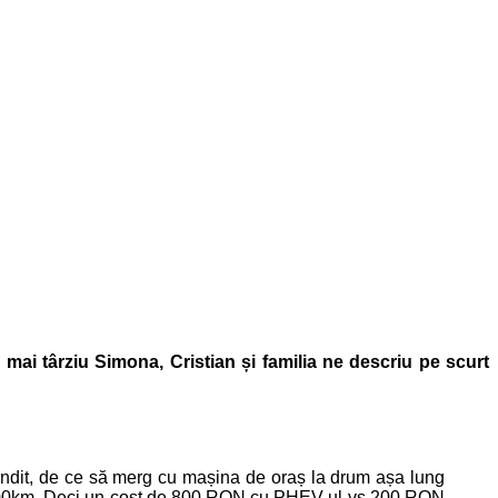
mai târziu Simona, Cristian și familia ne descriu pe scurt
dit, de ce să merg cu mașina de oraș la drum așa lung
L/100km. Deci un cost de 800 RON cu PHEV-ul vs 200 RON