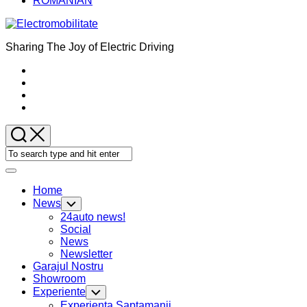
ROMANIAN
Sharing The Joy of Electric Driving
Expand
Menu
Home
News
Toggle
Child
24auto news!
Menu
Social
News
Newsletter
Current
Garajul Nostru
Page
Showroom
Parent
Experiente
Toggle
Child
Current
Experienta Saptamanii