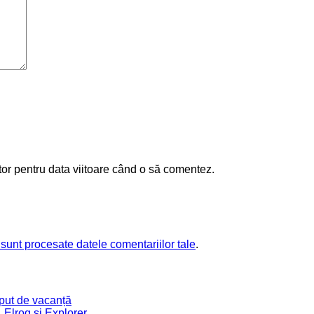
tor pentru data viitoare când o să comentez.
sunt procesate datele comentariilor tale
.
eput de vacanță
Elroq și Explorer