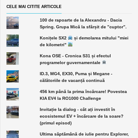
CELE MAI CITITE ARTICOLE
100 de rapoarte de la Alexandru - Dacia
Spring. Grupa Mică la sfârșit de ”cuptor”.
Konițele SX2
și demolarea mitului "miei
de kilometri"
Kona OSE - Cronica S31 și efectul
programelor guvernamentale
ID.3, MG4, EX30, Puma și Megane -
călătoriile de vacanță continuă
456 km până la prima încărcare! Povestea
KIA EV4 la RO1000 Challenge
Invitație la dialog - cât ați investit în
ecosistemul EV + încărcare de la soare?
(primul episod)
Ultima săptămână de iulie pentru Explorer,