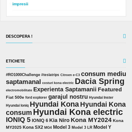
impresii
DESCOPERA !
ETICHETE
consum mediu
#RO1000Challenge
#teslatrips
Citroen e-C3
Dacia Spring
saptamanal
costuri kona electric
Experienta Saptamanii
Featured
electromobilitate
garajul nostru
Fiat 500e
ford explorer
Hyundai Inster
Hyundai Kona
Hyundai Kona
Hyundai Ioniq
Hyundai Kona electric
consum
IONIQ 5
Kona MY2024
Kia Niro
IONIQ 6
Kona
Model 3
Model Y
MY2025
Kona SX2
Model 3 LR
MG4