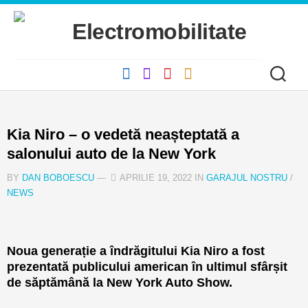
Skip
to
content
Kia Niro – o vedetă neașteptată a
salonului auto de la New York
BY
DAN BOBOESCU
—
APRILIE 19, 2022 IN
GARAJUL NOSTRU
/
NEWS
Noua generație a îndrăgitului Kia Niro a fost
prezentată publicului american în ultimul sfârșit
de săptămână la New York Auto Show.