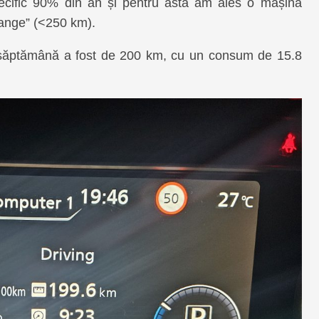
ecific 90% din an și pentru asta am ales o mașină
 range” (<250 km).
ă săptămână a fost de 200 km, cu un consum de 15.8