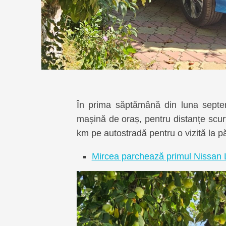
În prima săptămână din luna septemb
mașină de oraș, pentru distanțe sc
km pe autostradă pentru o vizită la păr
Mircea parchează primul Nissan Le