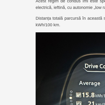
Acest regim de condus îmi este sp
electrică, ieftină, cu autonomie „low
Distanța totală parcursă în aceast
kWh/100 km.