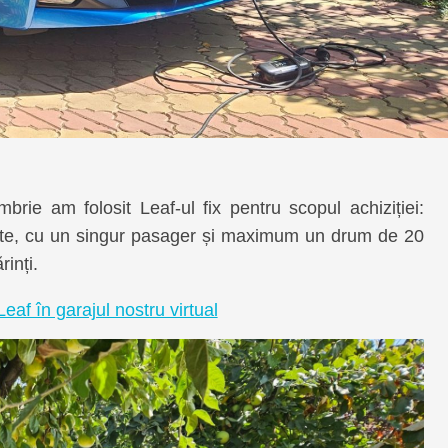
rie am folosit Leaf-ul fix pentru scopul achiziției:
urte, cu un singur pasager și maximum un drum de 20
inți.
af în garajul nostru virtual