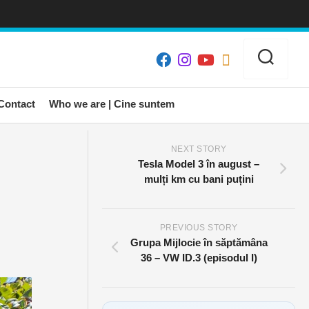
Contact
Who we are | Cine suntem
NEXT STORY
Tesla Model 3 în august –
mulți km cu bani puțini
PREVIOUS STORY
Grupa Mijlocie în săptămâna
36 – VW ID.3 (episodul I)