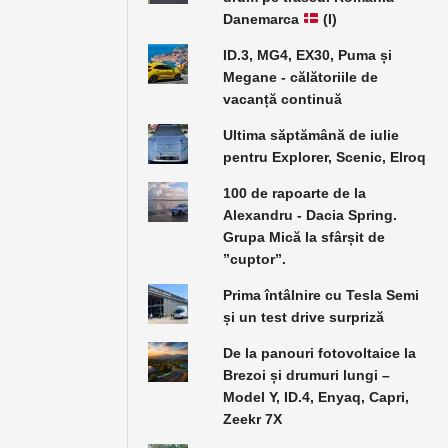
Danemarca
(I)
ID.3, MG4, EX30, Puma și
Megane - călătoriile de
vacanță continuă
Ultima săptămână de iulie
pentru Explorer, Scenic, Elroq
100 de rapoarte de la
Alexandru - Dacia Spring.
Grupa Mică la sfârșit de
”cuptor”.
Prima întâlnire cu Tesla Semi
și un test drive surpriză
De la panouri fotovoltaice la
Brezoi și drumuri lungi –
Model Y, ID.4, Enyaq, Capri,
Zeekr 7X