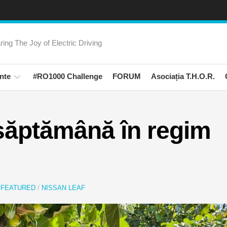
ring The Joy of Electric Driving
nte
#RO1000 Challenge
FORUM
Asociația T.H.O.R.
rienta
amanii
 săptămână în regim
Trips!
ati
ali
N
FEATURED
/
NISSAN LEAF
na
rica