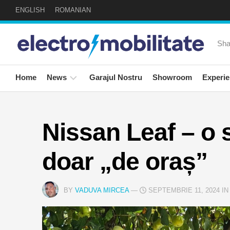
Skip
ENGLISH
ROMANIAN
to
content
Sha
Home
News
Garajul Nostru
Showroom
Experie
24auto
Expe
news!
Sapt
Nissan Leaf – o
Social
Road
doar „de oraș”
News
Invit
Speci
Newsletter
BY
VADUVA MIRCEA
—
SEPTEMBRIE 11, 2024 I
Masi
Mea
Elect