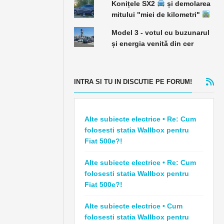
Konițele SX2
și demolarea
mitului "miei de kilometri"
Model 3 - votul cu buzunarul
și energia venită din cer
INTRA SI TU IN DISCUTIE PE FORUM!
Alte subiecte electrice • Re: Cum
folosesti statia Wallbox pentru
Fiat 500e?!
Alte subiecte electrice • Re: Cum
folosesti statia Wallbox pentru
Fiat 500e?!
Alte subiecte electrice • Cum
folosesti statia Wallbox pentru