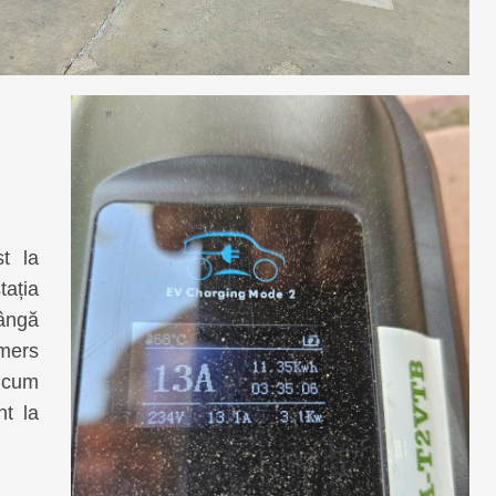
st la
tația
lângă
 mers
ricum
nt la