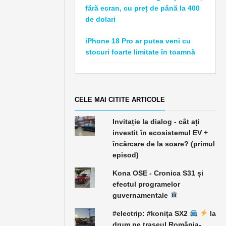
fără ecran, cu preț de până la 400
de dolari
iPhone 18 Pro ar putea veni cu
stocuri foarte limitate în toamnă
CELE MAI CITITE ARTICOLE
Invitație la dialog - cât ați
investit în ecosistemul EV +
încărcare de la soare? (primul
episod)
Kona OSE - Cronica S31 și
efectul programelor
guvernamentale
#electrip: #konița SX2
la
drum pe traseul România-