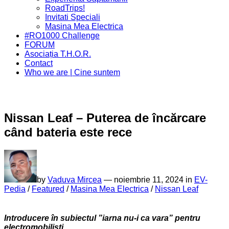
Menu
RoadTrips!
Invitati Speciali
Current
Masina Mea Electrica
Page
#RO1000 Challenge
Parent
FORUM
Asociația T.H.O.R.
Contact
Who we are | Cine suntem
Nissan Leaf – Puterea de încărcare
când bateria este rece
by
Vaduva Mircea
—
noiembrie 11, 2024 in
EV-
Pedia
/
Featured
/
Masina Mea Electrica
/
Nissan Leaf
Introducere în subiectul ”iarna nu-i ca vara” pentru
electromobiliști