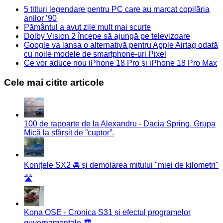
5 titluri legendare pentru PC care au marcat copilăria
anilor ’90
Pământul a avut zile mult mai scurte
Dolby Vision 2 începe să ajungă pe televizoare
Google va lansa o alternativă pentru Apple Airtag odată
cu noile modele de smartphone-uri Pixel
Ce vor aduce nou iPhone 18 Pro și iPhone 18 Pro Max
Cele mai citite articole
100 de rapoarte de la Alexandru - Dacia Spring. Grupa
Mică la sfârșit de ”cuptor”.
Konițele SX2 🚘 și demolarea mitului "miei de kilometri"
🛣️
Kona OSE - Cronica S31 și efectul programelor
guvernamentale 🏛️