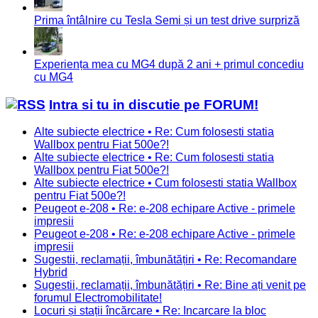
Prima întâlnire cu Tesla Semi și un test drive surpriză
Experiența mea cu MG4 după 2 ani + primul concediu
cu MG4
Intra si tu in discutie pe FORUM!
Alte subiecte electrice • Re: Cum folosesti statia
Wallbox pentru Fiat 500e?!
Alte subiecte electrice • Re: Cum folosesti statia
Wallbox pentru Fiat 500e?!
Alte subiecte electrice • Cum folosesti statia Wallbox
pentru Fiat 500e?!
Peugeot e-208 • Re: e-208 echipare Active - primele
impresii
Peugeot e-208 • Re: e-208 echipare Active - primele
impresii
Sugestii, reclamații, îmbunătățiri • Re: Recomandare
Hybrid
Sugestii, reclamații, îmbunătățiri • Re: Bine ați venit pe
forumul Electromobilitate!
Locuri și stații încărcare • Re: Incarcare la bloc