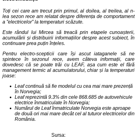
Toți cei care am trecut prin primul, al doilea, al treilea, al n-
lea sezon rece am relatat despre diferența de comportament
a ”electricelor” la temperaturi scăzute.
Este rândul lui Mircea să treacă prin etapele cunoașterii,
acumulării și distribuirii informațiilor despre acest subiect, în
continuare prea puțin înțeles.
Pentru electro-scepticii care își ascut iataganele să ne
spintece în sezonul rece, avem câteva informații, care
dovedesc că se poate trăi cu LEAF, așa cum este el fără
management termic al acumulatorului, chiar și la temperaturi
joase
:
Leaf continuă să fie modelul cu cea mai mare prezență
în Norvegia;
Leaf reprezintă 9.3% din cele 868.685 de autovehicule
electrice înmatriculate în Norvegia;
Numărul de Leaf înmatriculate Norvegia este aproape
de două ori mai mare decât cel al tuturor electricelor din
România.
Sursa: