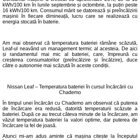
kWh/100 km în lunile septembrie și octombrie, la puțin peste
16 kWh/100 km. Consumul mărit se datorează și preîncălzirii
mașinii în fiecare dimineață, lucru care se realizează cu
energia stocată în baterie.
Am mai observat că temperatura bateriei rămâne scăzută,
Leaf-ul neavând un management termic al acesteia. De aici
și randamentul mai mic al bateriei, care, împreună cu
creșterea consumatorilor (preîncălzire și încălzire), duce
către o autonomie mai scăzută în aceste condiții.
Nissan Leaf – Temperatura bateriei în cursul încărcării cu
Chademo
În timpul unei încărcări cu Chademo am observat că puterea
de încărcare era redusă, datorită temperaturii scăzute a
bateriei. După ce au trecut câteva minute de la încărcare, am
văzut temperatura bateriei la valori optime, dar puterea de
încărcare la fel de joasă.
Atunci mi-am adus aminte că mașina citește la începutul