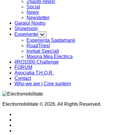
24auto news!
Menu
Social
News
Newsletter
Garajul Nostru
Showroom
Experiente
Toggle
Child
Experienta Saptamanii
Menu
RoadTrips!
Invitati Speciali
Current
Masina Mea Electrica
Page
#RO1000 Challenge
Parent
FORUM
Asociația T.H.O.R.
Contact
Who we are | Cine suntem
Electromobilitate © 2026. All Rights Reserved.