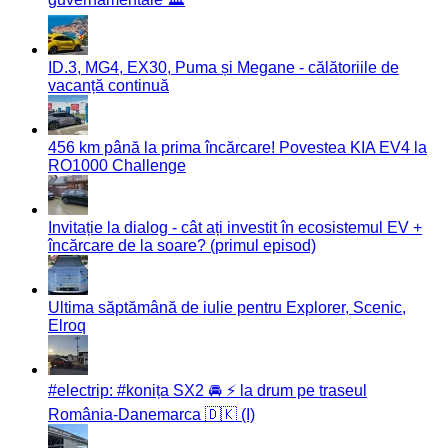
ID.3, MG4, EX30, Puma și Megane - călătoriile de
vacanță continuă
456 km până la prima încărcare! Povestea KIA EV4 la
RO1000 Challenge
Invitație la dialog - cât ați investit în ecosistemul EV +
încărcare de la soare? (primul episod)
Ultima săptămână de iulie pentru Explorer, Scenic,
Elroq
#electrip: #konița SX2 🚘 ⚡️ la drum pe traseul
România-Danemarca 🇩🇰 (I)