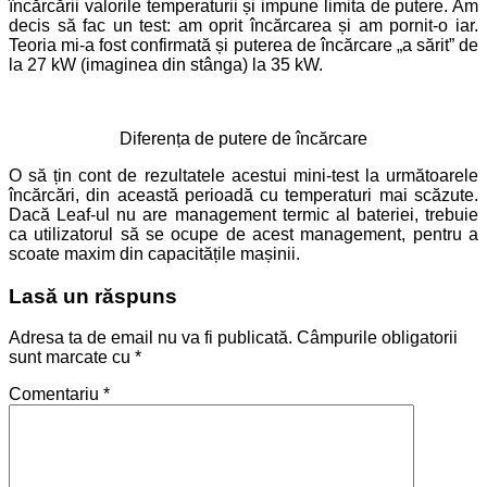
încărcării valorile temperaturii și impune limita de putere. Am
decis să fac un test: am oprit încărcarea și am pornit-o iar.
Teoria mi-a fost confirmată și puterea de încărcare „a sărit” de
la 27 kW (imaginea din stânga) la 35 kW.
Diferența de putere de încărcare
O să țin cont de rezultatele acestui mini-test la următoarele
încărcări, din această perioadă cu temperaturi mai scăzute.
Dacă Leaf-ul nu are management termic al bateriei, trebuie
ca utilizatorul să se ocupe de acest management, pentru a
scoate maxim din capacitățile mașinii.
Lasă un răspuns
Adresa ta de email nu va fi publicată.
Câmpurile obligatorii
sunt marcate cu
*
Comentariu
*