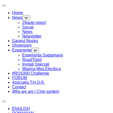
Skip
Expand
to
Menu
Home
content
News
Toggle
Child
24auto news!
Menu
Social
News
Newsletter
Garajul Nostru
Showroom
Experiente
Toggle
Child
Experienta Saptamanii
Menu
RoadTrips!
Invitati Speciali
Current
Masina Mea Electrica
Page
#RO1000 Challenge
Parent
FORUM
Asociația T.H.O.R.
Contact
Who we are | Cine suntem
Expand
Menu
ENGLISH