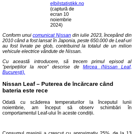
elbilstatistikk.no
(captură de
ecran 10
noiembrie
2024)
Conform unui
comunicat Nissan
din iulie 2023, începând din
2010 când a fost lansat în Japonia, peste 650.000 de Leaf-uri
au fost livrate pe glob, contribuind la totalul de un milion
vehicule electrice vândute de Nissan.
Cu această introducere, să trecem primul episod al
”peripețiilor la rece” descrise de
Mircea (Nissan Leaf,
București).
Nissan Leaf – Puterea de încărcare când
bateria este rece
Odată cu scăderea temperaturilor la începutul lunii
noiembrie, am început să observ schimbări în
comportamentul Leaf-ului în aceste condiții.
Consumul mașinii a crescut cu aproximativ 25%, de la 13