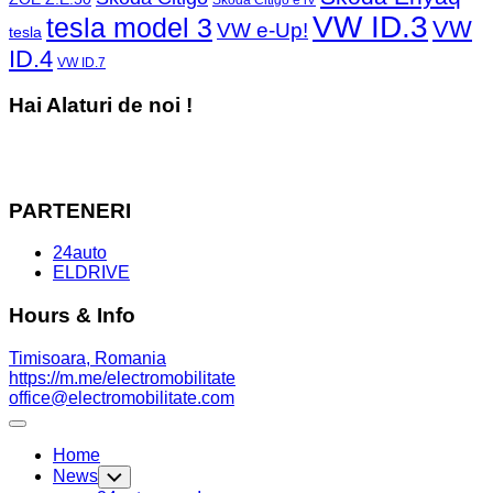
VW ID.3
tesla model 3
VW
VW e-Up!
tesla
ID.4
VW ID.7
Hai Alaturi de noi !
PARTENERI
24auto
ELDRIVE
Hours & Info
Timisoara, Romania
https://m.me/electromobilitate
office@electromobilitate.com
Expand
Menu
Home
News
Toggle
Child