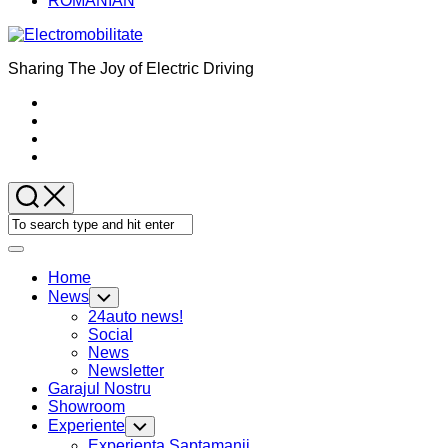
ROMANIAN
Sharing The Joy of Electric Driving
Expand
Menu
Home
News
Toggle
Child
24auto news!
Menu
Social
News
Newsletter
Garajul Nostru
Showroom
Experiente
Toggle
Child
Experienta Saptamanii