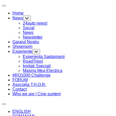
Skip
Expand
to
Menu
Home
content
News
Toggle
Child
24auto news!
Menu
Social
News
Newsletter
Garajul Nostru
Showroom
Experiente
Toggle
Child
Experienta Saptamanii
Menu
RoadTrips!
Invitati Speciali
Masina Mea Electrica
#RO1000 Challenge
FORUM
Asociația T.H.O.R.
Contact
Who we are | Cine suntem
Expand
Menu
ENGLISH