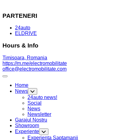
PARTENERI
24auto
ELDRIVE
Hours & Info
Timisoara, Romania
https://m.me/electromobilitate
office@electromobilitate.com
Expand
Menu
Home
News
Toggle
Child
24auto news!
Menu
Social
News
Newsletter
Garajul Nostru
Showroom
Experiente
Toggle
Child
Experienta Saptamanii