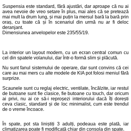
Suspensia este standard, fără ajustări, dar aproape că nu ai
avea nevoie de vreo setare în plus, mai ales că se pretează
mai mult la drum lung, și mai puțin la mersul bară la bară prin
oraș, cu toate că și în scenariul din urmă nu ar fi deloc
deranjant.
Dimensiunea anvelopelor este 235/55/19.
La interior un layout modern, cu un ecran central comun cu
cel din spatele volanului, dar într-o formă slim și plăcută.
Nu sunt fanul sistemului de operare, dar sunt convins că cei
care au mai mers cu alte modele de KIA pot folosi meniul fără
surprize.
Scaunele sunt cu reglaj electric, ventilate, încălzite, iar restul
de butoane sunt fie clasice, fie butoane cu touch, dar oricum
ai privi, nu ai ce să-i reproșezi interiorului dacă îți dorești
ceva clasic, standard și de loc minimalist, cum este trendul
de o vreme încoace.
În spate, pot sta liniștiți 3 adulți, podeaua este plată, iar
climatizarea poate fi modificată chiar din consola din spate.