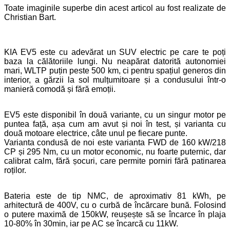
Toate imaginile superbe din acest articol au fost realizate de
Christian Bart.
KIA EV5 este cu adevărat un SUV electric pe care te poți
baza la călătoriile lungi. Nu neapărat datorită autonomiei
mari, WLTP puțin peste 500 km, ci pentru spațiul generos din
interior, a gărzii la sol mulțumitoare și a condusului într-o
manieră comodă și fără emoții.
EV5 este disponibil în două variante, cu un singur motor pe
puntea față, așa cum am avut și noi în test, și varianta cu
două motoare electrice, câte unul pe fiecare punte.
Varianta condusă de noi este varianta FWD de 160 kW/218
CP și 295 Nm, cu un motor economic, nu foarte puternic, dar
calibrat calm, fără șocuri, care permite porniri fără patinarea
roților.
Bateria este de tip NMC, de aproximativ 81 kWh, pe
arhitectură de 400V, cu o curbă de încărcare bună. Folosind
o putere maximă de 150kW, reușește să se încarce în plaja
10-80% în 30min, iar pe AC se încarcă cu 11kW.