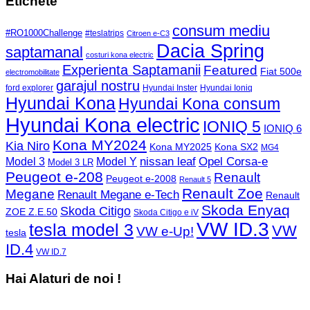
Etichete
consum mediu
#RO1000Challenge
#teslatrips
Citroen e-C3
Dacia Spring
saptamanal
costuri kona electric
Experienta Saptamanii
Featured
Fiat 500e
electromobilitate
garajul nostru
ford explorer
Hyundai Inster
Hyundai Ioniq
Hyundai Kona
Hyundai Kona consum
Hyundai Kona electric
IONIQ 5
IONIQ 6
Kona MY2024
Kia Niro
Kona MY2025
Kona SX2
MG4
Opel Corsa-e
Model 3
nissan leaf
Model Y
Model 3 LR
Peugeot e-208
Renault
Peugeot e-2008
Renault 5
Renault Zoe
Megane
Renault Megane e-Tech
Renault
Skoda Enyaq
Skoda Citigo
ZOE Z.E.50
Skoda Citigo e iV
VW ID.3
tesla model 3
VW
VW e-Up!
tesla
ID.4
VW ID.7
Hai Alaturi de noi !