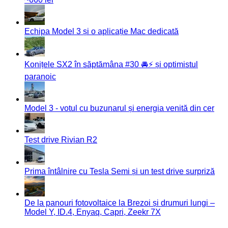
Echipa Model 3 și o aplicație Mac dedicată
Konițele SX2 în săptămâna #30 🚘⚡️ și optimistul
paranoic
Model 3 - votul cu buzunarul și energia venită din cer
Test drive Rivian R2
Prima întâlnire cu Tesla Semi și un test drive surpriză
De la panouri fotovoltaice la Brezoi și drumuri lungi –
Model Y, ID.4, Enyaq, Capri, Zeekr 7X