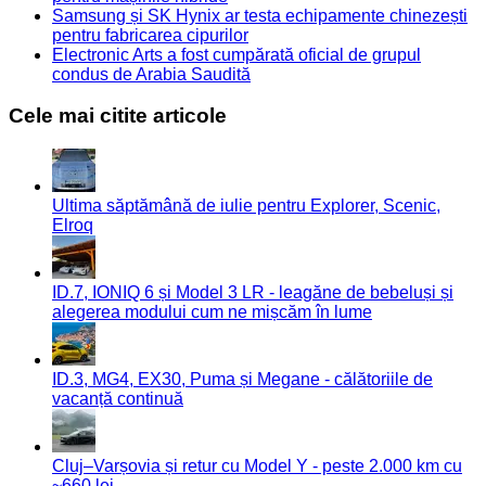
Samsung și SK Hynix ar testa echipamente chinezești
pentru fabricarea cipurilor
Electronic Arts a fost cumpărată oficial de grupul
condus de Arabia Saudită
Cele mai citite articole
Ultima săptămână de iulie pentru Explorer, Scenic,
Elroq
ID.7, IONIQ 6 și Model 3 LR - leagăne de bebeluși și
alegerea modului cum ne mișcăm în lume
ID.3, MG4, EX30, Puma și Megane - călătoriile de
vacanță continuă
Cluj–Varșovia și retur cu Model Y - peste 2.000 km cu
~660 lei