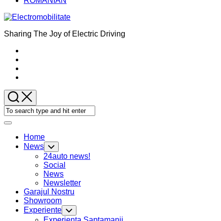
ROMANIAN
Sharing The Joy of Electric Driving
Expand
Menu
Home
News
Toggle
Child
24auto news!
Menu
Social
News
Newsletter
Garajul Nostru
Showroom
Experiente
Toggle
Child
Experienta Saptamanii