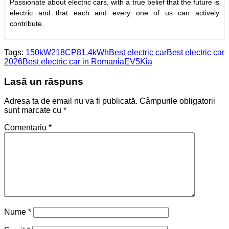
Passionate about electric cars, with a true belief that the future is
electric and that each and every one of us can actively
contribute.
Tags:
150kW
218CP
81.4kWh
Best electric car
Best electric car
2026
Best electric car in Romania
EV5
Kia
Lasă un răspuns
Adresa ta de email nu va fi publicată.
Câmpurile obligatorii
sunt marcate cu
*
Comentariu
*
Nume
*