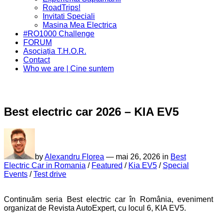
Menu
RoadTrips!
Invitati Speciali
Masina Mea Electrica
#RO1000 Challenge
FORUM
Asociația T.H.O.R.
Contact
Who we are | Cine suntem
Best electric car 2026 – KIA EV5
by
Alexandru Florea
—
mai 26, 2026 in
Best
Electric Car in Romania
/
Featured
/
Kia EV5
/
Special
Events
/
Test drive
Continuăm seria Best electric car în România, eveniment
organizat de Revista AutoExpert, cu locul 6, KIA EV5.