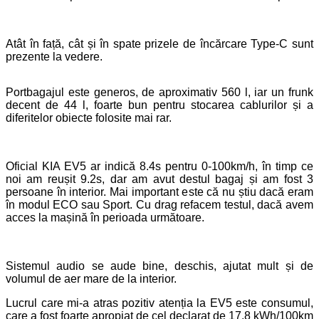
Atât în față, cât și în spate prizele de încărcare Type-C sunt
prezente la vedere.
Portbagajul este generos, de aproximativ 560 l, iar un frunk
decent de 44 l, foarte bun pentru stocarea cablurilor și a
diferitelor obiecte folosite mai rar.
Oficial KIA EV5 ar indică 8.4s pentru 0-100km/h, în timp ce
noi am reușit 9.2s, dar am avut destul bagaj și am fost 3
persoane în interior. Mai important este că nu știu dacă eram
în modul ECO sau Sport. Cu drag refacem testul, dacă avem
acces la mașină în perioada următoare.
Sistemul audio se aude bine, deschis, ajutat mult și de
volumul de aer mare de la interior.
Lucrul care mi-a atras pozitiv atenția la EV5 este consumul,
care a fost foarte apropiat de cel declarat de 17.8 kWh/100km