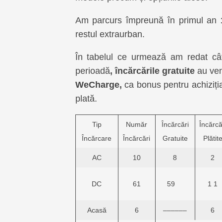
Am parcurs împreună în primul an
restul extraurban.
În tabelul ce urmează am redat cât
perioadă
, încărcările gratuite
au ven
WeCharge,
ca bonus pentru achiziția
plată.
Tip
Număr
Încărcări
Încărcă
Încărcare
Încărcări
Gratuite
Plătit
AC
10
8
2
DC
61
59
1 1
Acasă
6
––––––
6