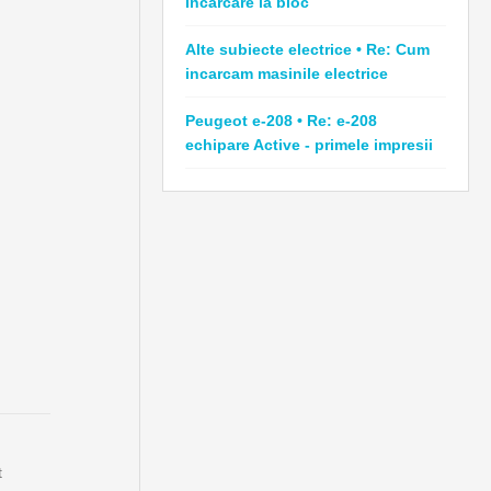
Incarcare la bloc
Alte subiecte electrice • Re: Cum
incarcam masinile electrice
Peugeot e-208 • Re: e-208
echipare Active - primele impresii
t