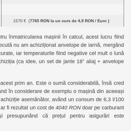
1570 € (
7765 RON la un curs de 4,9 RON / Euro )
 înmatricularea mașinii în calcul, acest lucru fiind
trecută nu am achiziționat anvelope de iarnă, mergând
urate, iar temperaturile fiind negative cel mult o lună
ziția (ca idee, un set de jante 18” aliaj + anvelope
 acest prim an. Este o sumă considerabilă, însă cred
uând în considerare de exemplu o mașină din aceeași
 achiziție asemănător, având un consum de 6,3 l/100
r fi rezultat un cost de
4040 RON
doar pe carburant
i presupunând că prețul pentru asigurări este