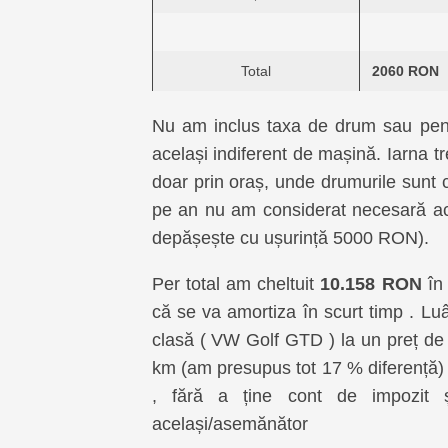
Total
2060 RON
Nu am inclus taxa de drum sau pentru
același indiferent de mașină. Iarna 
doar prin oraș, unde drumurile sunt c
pe an nu am considerat necesară achi
depășește cu ușurință 5000 RON).
Per total am cheltuit
10.158 RON
în
că se va amortiza în scurt timp . L
clasă ( VW Golf GTD ) la un preț de
km (am presupus tot 17 % diferență) a
, fără a ține cont de impozit ș
același/asemănător