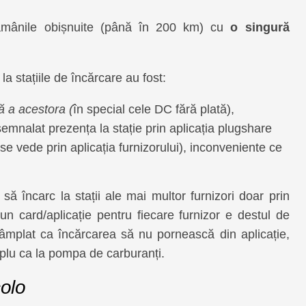
ămânile obișnuite (până în 200 km) cu
o singură
a stațiile de încărcare au fost:
ă a acestora (
în special cele DC fără plată),
semnalat prezența la stație prin aplicația plugshare
se vede prin aplicația furnizorului), inconveniente ce
să încarc la stații ale mai multor furnizori doar prin
un card/aplicație pentru fiecare furnizor e destul de
tâmplat ca încărcarea să nu pornească din aplicație,
plu ca la pompa de carburanți.
colo