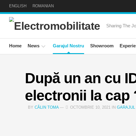
Skip
ENGLISH
ROMANIAN
to
content
Sharing The Joy
Home
News
Garajul Nostru
Showroom
Experie
24auto
Expe
news!
Sapt
După un an cu ID
Social
Road
electronii la cap 
News
Invit
Speci
BY
CĂLIN TOMA
—
OCTOMBRIE 10, 2021 IN
GARAJUL
Newsletter
Masi
Mea
Elect