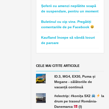
Șoferii cu amenzi neplătite scapă
de suspendare, pentru un moment
Buletinul cu cip vine. Pregătiți
comentariile de pe Facebook
Kaufland începe să vândă locuri
de parcare
CELE MAI CITITE ARTICOLE
ID.3, MG4, EX30, Puma și
Megane - călătoriile de
vacanță continuă
#electrip: #konița SX2
la
drum pe traseul România-
Danemarca
(I)