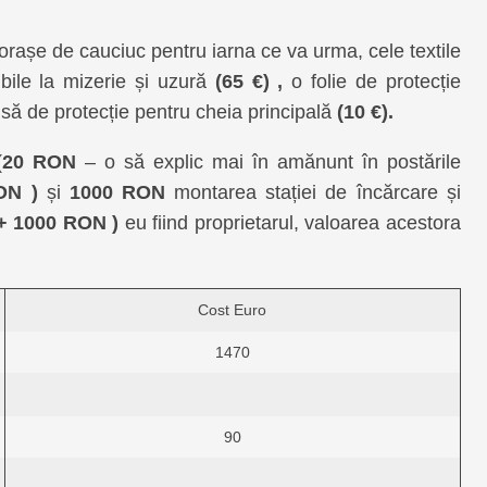
rașe de cauciuc pentru iarna ce va urma, cele textile
bile la mizerie și uzură
(65 €) ,
o folie de protecție
să de protecție pentru cheia principală
(10 €).
(
20 RON
– o să explic mai în amănunt în postările
ON )
și
1000 RON
montarea stației de încărcare și
 + 1000 RON )
eu fiind proprietarul, valoarea acestora
Cost Euro
1470
90