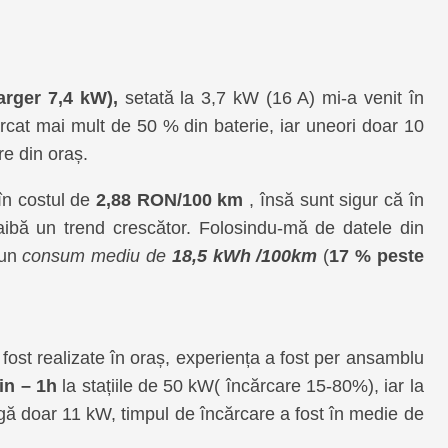
arger 7,4 kW),
setată la 3,7 kW (16 A) mi-a venit în
rcat mai mult de 50 % din baterie, iar uneori doar 10
re din oraș.
în costul de
2,88 RON/100 km
, însă sunt sigur că în
aibă un trend crescător. Folosindu-mă de datele din
 un
consum mediu de
18,5 kWh
/100km
(
17 % peste
 fost realizate în oraș, experiența a fost per ansamblu
n – 1h
la stațiile de 50 kW( încărcare 15-80%), iar la
gă doar 11 kW, timpul de încărcare a fost în medie de