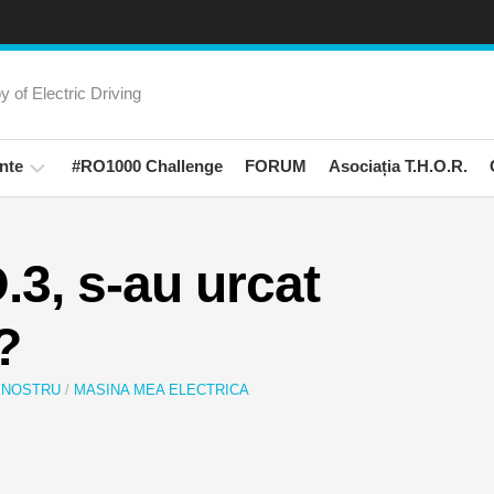
 of Electric Driving
nte
#RO1000 Challenge
FORUM
Asociația T.H.O.R.
rienta
amanii
.3, s-au urcat
Trips!
?
ati
ali
 NOSTRU
/
MASINA MEA ELECTRICA
na
rica