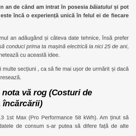
un an de când am intrat în posesia
băiatului
și pot
i este încă o experiență unică în felul ei de fiecare
imul an adăugând și câteva date tehnice, însă prefer
ă conduci prima ta mașină electrică la nici 25 de ani
,
chetează cu această idee.
 multe secțiuni , ca să fie mai ușor de urmărit și dacă
teresează.
 nota vă rog (Costuri de
 încărcării)
.3 1st Max (Pro Performance 58 kWh). Am ținut să
datele de consum s-ar putea să difere față de alte