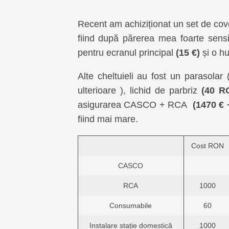
Recent am achiziționat un set de covo
fiind după părerea mea foarte sensi
pentru ecranul principal
(15 €)
și o hu
Alte cheltuieli au fost un parasolar 
ulterioare ), lichid de parbriz
(40 R
asigurarea CASCO + RCA
(1470 €
fiind mai mare.
Cost RON
CASCO
RCA
1000
Consumabile
60
Instalare stație domestică
1000