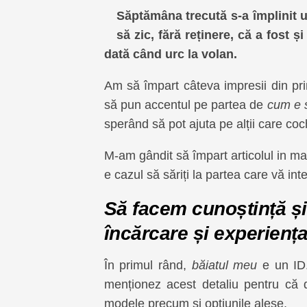
Săptămâna trecută s-a împlinit 
să zic, fără reținere, că a fost ș
dată când urc la volan.
Am să împart câteva impresii din pr
să pun accentul pe partea de
cum e s
sperând să pot ajuta pe alții care co
M-am gândit să împart articolul in mai
e cazul să săriți la partea care vă in
Să facem cunoștință și
încărcare și experiența
În primul rând,
băiatul meu
e un ID
menționez acest detaliu pentru că 
modele precum și opțiunile alese.