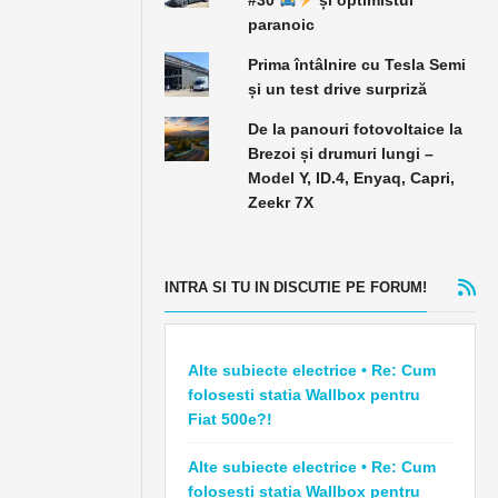
#30
și optimistul
paranoic
Prima întâlnire cu Tesla Semi
și un test drive surpriză
De la panouri fotovoltaice la
Brezoi și drumuri lungi –
Model Y, ID.4, Enyaq, Capri,
Zeekr 7X
INTRA SI TU IN DISCUTIE PE FORUM!
Alte subiecte electrice • Re: Cum
folosesti statia Wallbox pentru
Fiat 500e?!
Alte subiecte electrice • Re: Cum
folosesti statia Wallbox pentru