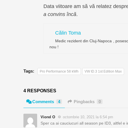
Data viitoare am să vă relatez desp
a convins încă
.
Călin Toma
Medic rezident din Cluj-Napoca , poseso
nou !
Tags:
Pro Performance 58 kWh
VW ID.3 1st Edition Max
4 RESPONSES
Comments
4
Pingbacks
0
Viorel O
octombrie 10, 2021 la 6:54 pm
Sper ca ai cauciucuri all season pe ID3, altfel e i