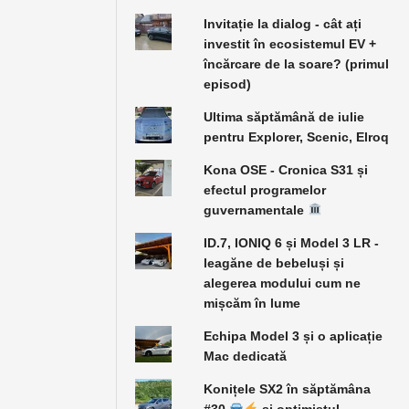
Invitație la dialog - cât ați
investit în ecosistemul EV +
încărcare de la soare? (primul
episod)
Ultima săptămână de iulie
pentru Explorer, Scenic, Elroq
Kona OSE - Cronica S31 și
efectul programelor
guvernamentale
ID.7, IONIQ 6 și Model 3 LR -
leagăne de bebeluși și
alegerea modului cum ne
mișcăm în lume
Echipa Model 3 și o aplicație
Mac dedicată
Konițele SX2 în săptămâna