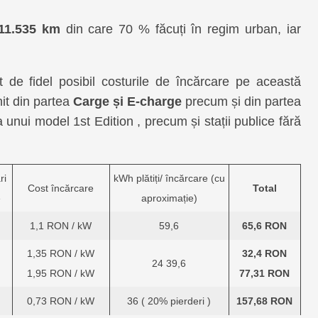
11.535 km
din care 70 % făcuți în regim urban, iar
 de fidel posibil costurile de încărcare pe această
it din partea
Carge și E-charge
precum și din partea
 unui model 1st Edition , precum și stații publice fără
ri
kWh plătiți/ încărcare (cu
Cost încărcare
Total
e
aproximație)
1,1 RON / kW
59,6
65,6 RON
1,35 RON / kW
32,4 RON
24 39,6
1,95 RON / kW
77,31 RON
0,73 RON / kW
36 ( 20% pierderi )
157,68 RON