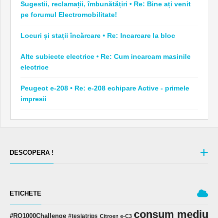
Sugestii, reclamații, îmbunătățiri • Re: Bine ați venit
pe forumul Electromobilitate!
Locuri și stații încărcare • Re: Incarcare la bloc
Alte subiecte electrice • Re: Cum incarcam masinile
electrice
Peugeot e-208 • Re: e-208 echipare Active - primele
impresii
DESCOPERA !
ETICHETE
consum mediu
#RO1000Challenge
#teslatrips
Citroen e-C3