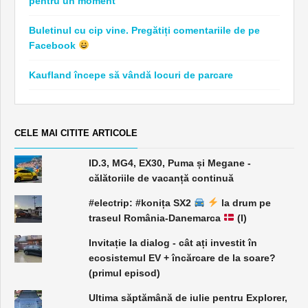
pentru un moment
Buletinul cu cip vine. Pregătiți comentariile de pe
Facebook
Kaufland începe să vândă locuri de parcare
CELE MAI CITITE ARTICOLE
ID.3, MG4, EX30, Puma și Megane -
călătoriile de vacanță continuă
#electrip: #konița SX2
la drum pe
traseul România-Danemarca
(I)
Invitație la dialog - cât ați investit în
ecosistemul EV + încărcare de la soare?
(primul episod)
Ultima săptămână de iulie pentru Explorer,