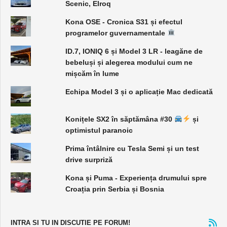
Scenic, Elroq
Kona OSE - Cronica S31 și efectul
programelor guvernamentale
ID.7, IONIQ 6 și Model 3 LR - leagăne de
bebeluși și alegerea modului cum ne
mișcăm în lume
Echipa Model 3 și o aplicație Mac dedicată
Konițele SX2 în săptămâna #30
și
optimistul paranoic
Prima întâlnire cu Tesla Semi și un test
drive surpriză
Kona și Puma - Experiența drumului spre
Croația prin Serbia și Bosnia
INTRA SI TU IN DISCUTIE PE FORUM!