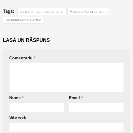
Tags:
consum mediu saptamanal
Hyundai Kona consum
Hyundai Kona electric
LASĂ UN RĂSPUNS
Comentariu
*
Nume
*
Email
*
Site web