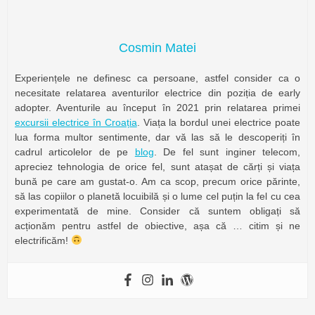
Cosmin Matei
Experiențele ne definesc ca persoane, astfel consider ca o
necesitate relatarea aventurilor electrice din poziția de early
adopter. Aventurile au început în 2021 prin relatarea primei
excursii electrice în Croația
. Viața la bordul unei electrice poate
lua forma multor sentimente, dar vă las să le descoperiți în
cadrul articolelor de pe
blog
. De fel sunt inginer telecom,
apreciez tehnologia de orice fel, sunt atașat de cărți și viața
bună pe care am gustat-o. Am ca scop, precum orice părinte,
să las copiilor o planetă locuibilă și o lume cel puțin la fel cu cea
experimentată de mine. Consider că suntem obligați să
acționăm pentru astfel de obiective, așa că … citim și ne
electrificăm!