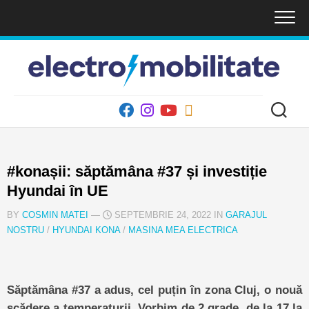
Skip
to
content
#konașii: săptămâna #37 și investiție
Hyundai în UE
BY
COSMIN MATEI
—
SEPTEMBRIE 24, 2022 IN
GARAJUL
NOSTRU
/
HYUNDAI KONA
/
MASINA MEA ELECTRICA
Săptămâna #37 a adus, cel puțin în zona Cluj, o nouă
scădere a temperaturii. Vorbim de 2 grade, de la 17 la