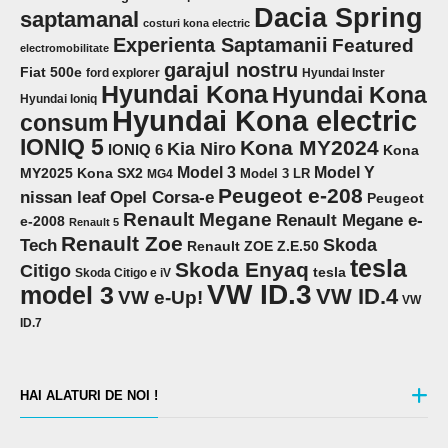
Dacia Spring
saptamanal
costuri kona electric
Experienta Saptamanii
Featured
electromobilitate
garajul nostru
Fiat 500e
ford explorer
Hyundai Inster
Hyundai Kona
Hyundai Kona
Hyundai Ioniq
Hyundai Kona electric
consum
IONIQ 5
Kona MY2024
Kia Niro
IONIQ 6
Kona
Model 3
Model Y
MY2025
Kona SX2
Model 3 LR
MG4
Peugeot e-208
Opel Corsa-e
nissan leaf
Peugeot
Renault Megane
Renault Megane e-
e-2008
Renault 5
Renault Zoe
Skoda
Tech
Renault ZOE Z.E.50
tesla
Skoda Enyaq
Citigo
tesla
Skoda Citigo e iV
VW ID.3
model 3
VW ID.4
VW e-Up!
VW
ID.7
HAI ALATURI DE NOI !