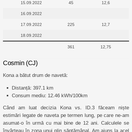
15.09.2022
45
12,6
16.09.2022
17.09.2022
225
12,7
18.09.2022
361
12,75
Cosmin (CJ)
Kona a bătut drum de navetă:
Distanță: 397.1 km
Consum mediu: 12.46 kWh/100km
Când am luat decizia Kona vs. ID.3 făceam niște
estimări legate de naveta pe termen lung, pe care ne-am
asumat-o în urmă cu mai bine de 12 ani. Calculele se
învârteau în zona unui plin săptămânal. Am ajuns la acel