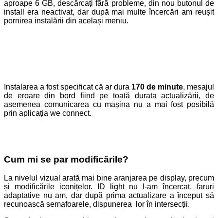
aproape 6 GB, descărcați fără probleme, din nou butonul de
install era neactivat, dar după mai multe încercări am reușit
pornirea instalării din același meniu.
Instalarea a fost specificat că ar dura
170 de minute
, mesajul
de eroare din bord fiind pe toată durata actualizării, de
asemenea comunicarea cu mașina nu a mai fost posibilă
prin aplicația we connect.
Cum mi se par modificările?
La nivelul vizual arată mai bine aranjarea pe display, precum
și modificările iconițelor. ID light nu l-am încercat, faruri
adaptative nu am, dar după prima actualizare a început să
recunoască semafoarele, dispunerea lor în intersecții.