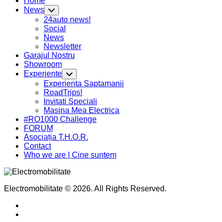
Home
News
Toggle
Child
24auto news!
Menu
Social
News
Newsletter
Garajul Nostru
Showroom
Experiente
Toggle
Child
Current
Experienta Saptamanii
Menu
Page
RoadTrips!
Parent
Invitati Speciali
Current
Masina Mea Electrica
Page
#RO1000 Challenge
Parent
FORUM
Asociația T.H.O.R.
Contact
Who we are | Cine suntem
Electromobilitate © 2026. All Rights Reserved.