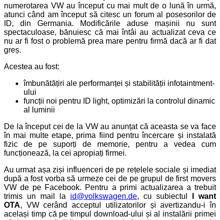
numerotarea VW au început cu mai mult de o lună în urmă,
atunci când am început să citesc un forum al posesorilor de
ID, din Germania. Modificările aduse mașinii nu sunt
spectaculoase, bănuiesc că mai întâi au actualizat ceva ce
nu ar fi fost o problemă prea mare pentru firmă dacă ar fi dat
greș.
Acestea au fost:
îmbunătățiri ale performanței și stabilității infotaintment-
ului
funcții noi pentru ID light, optimizări la controlul dinamic
al luminii
De la început cei de la VW au anunțat că aceasta se va face
în mai multe etape, prima fiind pentru încercare și instalată
fizic de pe suporți de memorie, pentru a vedea cum
funcționează, la cei apropiați firmei.
Au urmat așa ziși influenceri de pe rețelele sociale și imediat
după a fost vorba să urmeze cei de pe grupul de first movers
VW de pe Facebook. Pentru a primi actualizarea a trebuit
trimis un mail la
id@volkswagen.de
, cu subiectul
I want
OTA
, VW cerând acceptul utilizatorilor și avertizandu-i în
același timp că pe timpul download-ului și al instalării primei