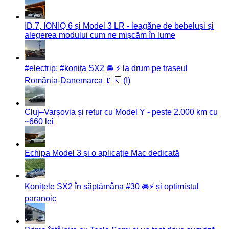
ID.7, IONIQ 6 și Model 3 LR - leagăne de bebeluși și
alegerea modului cum ne mișcăm în lume
#electrip: #konița SX2 🚘 ⚡️ la drum pe traseul
România-Danemarca 🇩🇰 (I)
Cluj–Varșovia și retur cu Model Y - peste 2.000 km cu
~660 lei
Echipa Model 3 și o aplicație Mac dedicată
Konițele SX2 în săptămâna #30 🚘⚡️ și optimistul
paranoic