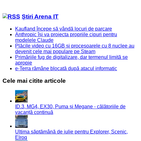
Știri Arena IT
Kaufland începe să vândă locuri de parcare
Anthropic își va proiecta propriile cipuri pentru
modelele Claude
Plăcile video cu 16GB și procesoarele cu 8 nuclee au
devenit cele mai populare pe Steam
Primăriile fug de digitalizare, dar termenul limită se
apropie
e-Terra rămâne blocată după atacul informatic
Cele mai citite articole
ID.3, MG4, EX30, Puma și Megane - călătoriile de
vacanță continuă
Ultima săptămână de iulie pentru Explorer, Scenic,
Elroq