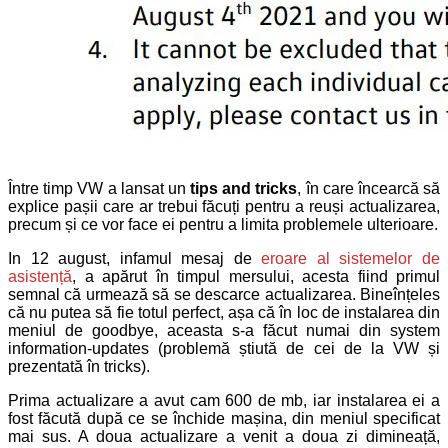
Între timp VW a lansat un
tips and tricks
, în care încearcă să
explice pașii care ar trebui făcuți pentru a reuși actualizarea,
precum și ce vor face ei pentru a limita problemele ulterioare.
In 12 august, infamul mesaj de
eroare al sistemelor de
asistență
, a apărut în timpul mersului, acesta fiind primul
semnal că urmează să se descarce actualizarea. Bineînțeles
că nu putea să fie totul perfect, așa că în loc de instalarea din
meniul de goodbye, aceasta s-a făcut numai din system
information-updates (problemă știută de cei de la VW și
prezentată în tricks).
Prima actualizare a avut cam 600 de mb, iar instalarea ei a
fost făcută după ce se închide mașina, din meniul specificat
mai sus. A doua actualizare a venit a doua zi dimineață,