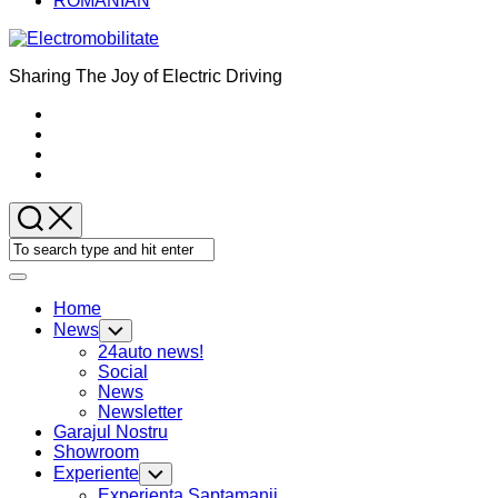
ROMANIAN
Sharing The Joy of Electric Driving
Expand
Menu
Home
News
Toggle
Child
24auto news!
Menu
Social
News
Newsletter
Garajul Nostru
Showroom
Experiente
Toggle
Child
Current
Experienta Saptamanii