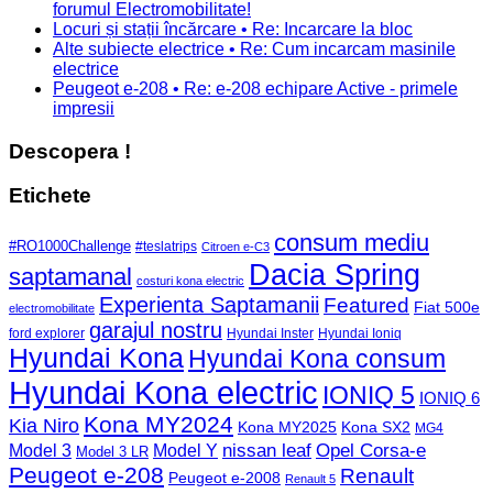
forumul Electromobilitate!
Locuri și stații încărcare • Re: Incarcare la bloc
Alte subiecte electrice • Re: Cum incarcam masinile
electrice
Peugeot e-208 • Re: e-208 echipare Active - primele
impresii
Descopera !
Etichete
consum mediu
#RO1000Challenge
#teslatrips
Citroen e-C3
Dacia Spring
saptamanal
costuri kona electric
Experienta Saptamanii
Featured
Fiat 500e
electromobilitate
garajul nostru
ford explorer
Hyundai Inster
Hyundai Ioniq
Hyundai Kona
Hyundai Kona consum
Hyundai Kona electric
IONIQ 5
IONIQ 6
Kona MY2024
Kia Niro
Kona MY2025
Kona SX2
MG4
Opel Corsa-e
Model 3
nissan leaf
Model Y
Model 3 LR
Peugeot e-208
Renault
Peugeot e-2008
Renault 5