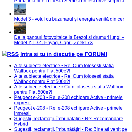
Prima întâlnire cu Tesla Semi și un test drive surpriză
Model 3 - votul cu buzunarul și energia venită din cer
De la panouri fotovoltaice la Brezoi și drumuri lungi –
Model Y, ID.4, Enyaq, Capri, Zeekr 7X
Intra si tu in discutie pe FORUM!
Alte subiecte electrice • Re: Cum folosesti statia
Wallbox pentru Fiat 500e?!
Alte subiecte electrice • Re: Cum folosesti statia
Wallbox pentru Fiat 500e?!
Alte subiecte electrice • Cum folosesti statia Wallbox
pentru Fiat 500e?!
Peugeot e-208 • Re: e-208 echipare Active - primele
impresii
Peugeot e-208 • Re: e-208 echipare Active - primele
impresii
Sugestii, reclamații, îmbunătățiri • Re: Recomandare
Hybrid
Sugestii, reclamații, îmbunătățiri • Re: Bine ați venit pe