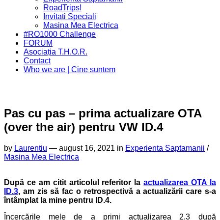
Menu
Page
RoadTrips!
Parent
Invitati Speciali
Current
Masina Mea Electrica
Page
#RO1000 Challenge
Parent
FORUM
Asociația T.H.O.R.
Contact
Who we are | Cine suntem
Pas cu pas – prima actualizare OTA
(over the air) pentru VW ID.4
by
Laurentiu
—
august 16, 2021 in
Experienta Saptamanii
/
Masina Mea Electrica
După ce am citit articolul referitor la
actualizarea OTA la
ID.3
, am zis să fac o retrospectivă a actualizării care s-a
întâmplat la mine pentru ID.4.
Încercările mele de a primi actualizarea 2.3 după