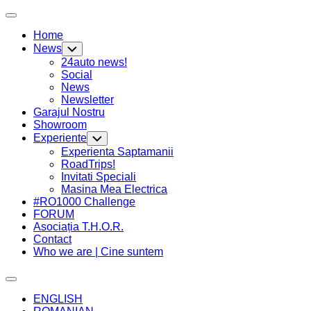
Skip
Expand
to
Menu
Home
content
News
Toggle
Child
24auto news!
Menu
Social
News
Newsletter
Garajul Nostru
Showroom
Experiente
Toggle
Child
Current
Experienta Saptamanii
Menu
Page
RoadTrips!
Parent
Invitati Speciali
Current
Masina Mea Electrica
Page
#RO1000 Challenge
Parent
FORUM
Asociația T.H.O.R.
Contact
Who we are | Cine suntem
Expand
Menu
ENGLISH