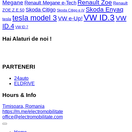
Renault Zoe
Megane
Renault Megane e-Tech
Renault
Skoda Enyaq
Skoda Citigo
ZOE Z.E.50
Skoda Citigo e iV
VW ID.3
tesla model 3
VW
VW e-Up!
tesla
ID.4
VW ID.7
Hai Alaturi de noi !
PARTENERI
24auto
ELDRIVE
Hours & Info
Timisoara, Romania
https://m.me/electromobilitate
office@electromobilitate.com
Expand
Menu