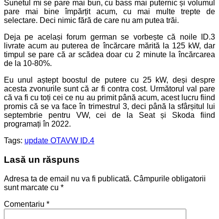
Sunetul mi se pare mai bun, cu bass mai puternic și volumul
pare mai bine împărțit acum, cu mai multe trepte de
selectare. Deci nimic fără de care nu am putea trăi.
Deja pe același forum german se vorbește că noile ID.3
livrate acum au puterea de încărcare mărită la 125 kW, dar
timpul se pare că ar scădea doar cu 2 minute la încărcarea
de la 10-80%.
Eu unul aștept boostul de putere cu 25 kW, deși despre
acesta zvonurile sunt că ar fi contra cost. Următorul val pare
că va fi cu toți cei ce nu au primit până acum, acest lucru fiind
promis că se va face în trimestrul 3, deci până la sfârșitul lui
septembrie pentru VW, cei de la Seat și Skoda fiind
programați în 2022.
Tags:
update OTA
VW ID.4
Lasă un răspuns
Adresa ta de email nu va fi publicată.
Câmpurile obligatorii
sunt marcate cu
*
Comentariu
*