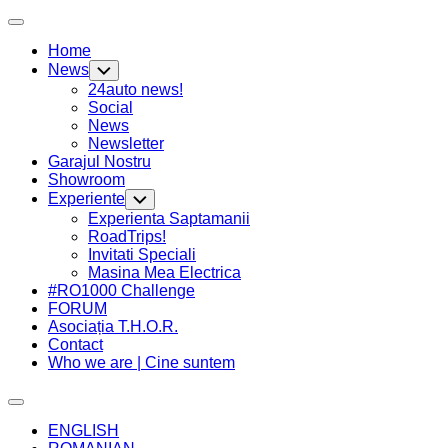
Skip
Expand
to
Menu
Home
content
Current
News
Toggle
Page
Child
24auto news!
Menu
Parent
Social
Current
News
Page
Newsletter
Current
Parent
Garajul Nostru
Page
Showroom
Parent
Experiente
Toggle
Child
Current
Experienta Saptamanii
Menu
Page
RoadTrips!
Parent
Invitati Speciali
Masina Mea Electrica
#RO1000 Challenge
FORUM
Asociația T.H.O.R.
Contact
Who we are | Cine suntem
Expand
Menu
ENGLISH