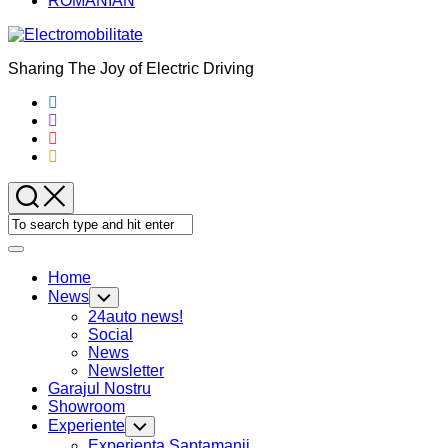
ROMANIAN
Sharing The Joy of Electric Driving
Expand
Menu
Home
Current
News
Toggle
Page
Child
24auto news!
Menu
Parent
Social
Current
News
Page
Newsletter
Current
Parent
Garajul Nostru
Page
Showroom
Parent
Experiente
Toggle
Child
Current
Experienta Saptamanii