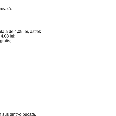
mează:
lă de 4,08 lei, astfel:
4,08 lei;
gratis;
 sus dintr-o bucată,