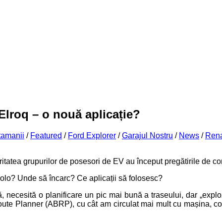
Elroq – o nouă aplicație?
tamanii
/
Featured
/
Ford Explorer
/
Garajul Nostru
/
News
/
Rena
ritatea grupurilor de posesori de EV au început pregătirile de co
colo? Unde să încarc? Ce aplicații să folosesc?
necesită o planificare un pic mai bună a traseului, dar „exploz
oute Planner (ABRP), cu cât am circulat mai mult cu mașina, con