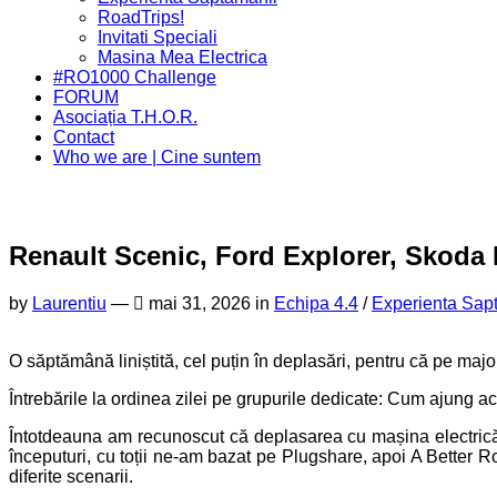
Menu
Page
RoadTrips!
Parent
Invitati Speciali
Masina Mea Electrica
#RO1000 Challenge
FORUM
Asociația T.H.O.R.
Contact
Who we are | Cine suntem
Renault Scenic, Ford Explorer, Skoda 
by
Laurentiu
—
mai 31, 2026 in
Echipa 4.4
/
Experienta Sap
O săptămână liniștită, cel puțin în deplasări, pentru că pe majo
Întrebările la ordinea zilei pe grupurile dedicate: Cum ajung a
Întotdeauna am recunoscut că deplasarea cu mașina electrică, 
începuturi, cu toții ne-am bazat pe Plugshare, apoi A Better R
diferite scenarii.