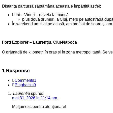
Distanța parcursă săptămâna aceasta e împărțită astfel:
Luni – Vineri – naveta la muncă
plus două drumuri la Cluj, mers pe autostradă du
În weekend am stat pe acasă, am profitat de soare și am
Ford Explorer – Laurențiu, Cluj-Napoca
O grămadă de kilometri în oraș și în zona metropolitană. Se ve
1 Response
Comments
1
Pingbacks
0
Laurentiu
spune:
mai 31, 2026 la 11:14 am
Mulțumesc pentru atenționare!