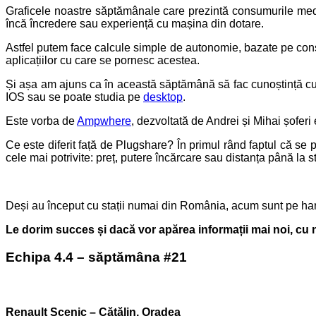
Graficele noastre săptămânale care prezintă consumurile medii
încă încredere sau experiență cu mașina din dotare.
Astfel putem face calcule simple de autonomie, bazate pe consu
aplicațiilor cu care se pornesc acestea.
Și așa am ajuns ca în această săptămână să fac cunoștință cu 
IOS sau se poate studia pe
desktop
.
Este vorba de
Ampwhere
, dezvoltată de Andrei și Mihai șoferi 
Ce este diferit față de Plugshare? În primul rând faptul că se poat
cele mai potrivite: preț, putere încărcare sau distanța până la st
Deși au început cu stații numai din România, acum sunt pe harta
Le dorim succes și dacă vor apărea informații mai noi, cu noi
Echipa 4.4 – săptămâna #21
Renault Scenic – Cătălin, Oradea