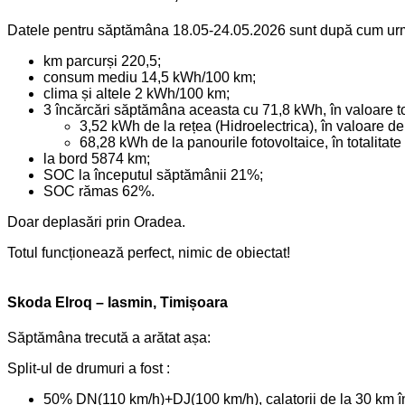
Datele pentru săptămâna 18.05-24.05.2026 sunt după cum ur
km parcurși 220,5;
consum mediu 14,5 kWh/100 km;
clima și altele 2 kWh/100 km;
3 încărcări săptămâna aceasta cu 71,8 kWh, în valoare tota
3,52 kWh de la rețea (Hidroelectrica), în valoare de 
68,28 kWh de la panourile fotovoltaice, în totalitate 
la bord 5874 km;
SOC la începutul săptămânii 21%;
SOC rămas 62%.
Doar deplasări prin Oradea.
Totul funcționează perfect, nimic de obiectat!
Skoda Elroq – Iasmin, Timișoara
Săptămâna trecută a arătat așa:
Split-ul de drumuri a fost :
50% DN(110 km/h)+DJ(100 km/h), calatorii de la 30 km în