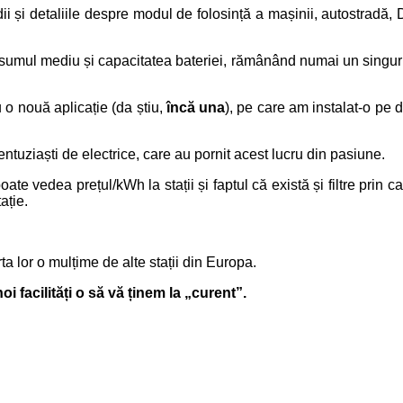
 și detaliile despre modul de folosință a mașinii, autostradă,
mul mediu și capacitatea bateriei, rămânând numai un singur lucr
o nouă aplicație (da știu,
încă una
), pe care am instalat-o pe d
entuziaști de electrice, care au pornit acest lucru din pasiune.
e vedea prețul/kWh la stații și faptul că există și filtre prin care
ație.
 lor o mulțime de alte stații din Europa.
 facilități o să vă ținem la „curent”.