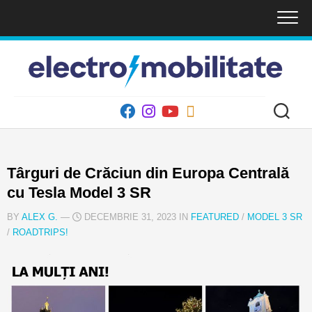
Skip
to
content
Târguri de Crăciun din Europa Centrală
cu Tesla Model 3 SR
BY
ALEX G.
—
DECEMBRIE 31, 2023 IN
FEATURED
/
MODEL 3 SR
/
ROADTRIPS!