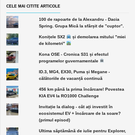
CELE MAI CITITE ARTICOLE
100 de rapoarte de la Alexandru - Dacia
Spring. Grupa Mică la sfârșit de ”cuptor”.
Konițele SX2
și demolarea mitului "miei
de kilometri"
Kona OSE - Cronica S31 și efectul
programelor guvernamentale
ID.3, MG4, EX30, Puma și Megane -
călătoriile de vacanță continuă
456 km până la prima încărcare! Povestea
KIA EV4 la RO1000 Challenge
Invitație la dialog - cât ați investit în
ecosistemul EV + încărcare de la soare?
(primul episod)
Ultima săptămână de iulie pentru Explorer,