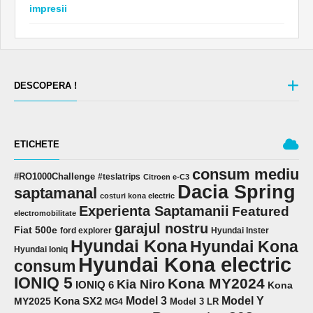
impresii
DESCOPERA !
ETICHETE
consum mediu
#RO1000Challenge
#teslatrips
Citroen e-C3
Dacia Spring
saptamanal
costuri kona electric
Experienta Saptamanii
Featured
electromobilitate
garajul nostru
Fiat 500e
ford explorer
Hyundai Inster
Hyundai Kona
Hyundai Kona
Hyundai Ioniq
Hyundai Kona electric
consum
IONIQ 5
Kona MY2024
Kia Niro
IONIQ 6
Kona
Model 3
Model Y
MY2025
Kona SX2
Model 3 LR
MG4