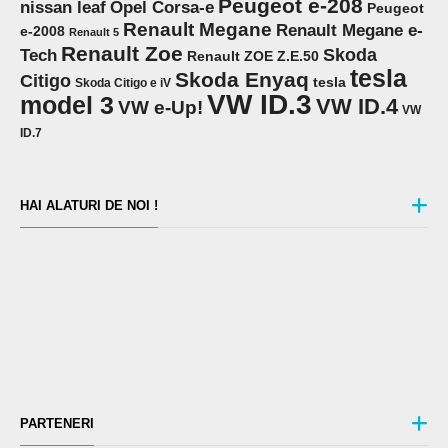
Peugeot e-208
Opel Corsa-e
nissan leaf
Peugeot
Renault Megane
Renault Megane e-
e-2008
Renault 5
Renault Zoe
Skoda
Tech
Renault ZOE Z.E.50
tesla
Skoda Enyaq
Citigo
tesla
Skoda Citigo e iV
VW ID.3
model 3
VW ID.4
VW e-Up!
VW
ID.7
HAI ALATURI DE NOI !
PARTENERI