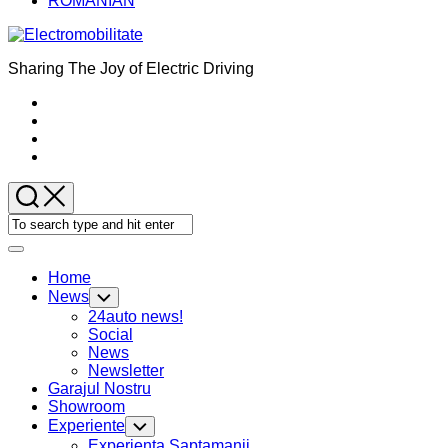
ROMANIAN
Sharing The Joy of Electric Driving
Expand
Menu
Home
News
Toggle
Child
24auto news!
Menu
Social
News
Newsletter
Garajul Nostru
Showroom
Experiente
Toggle
Child
Experienta Saptamanii