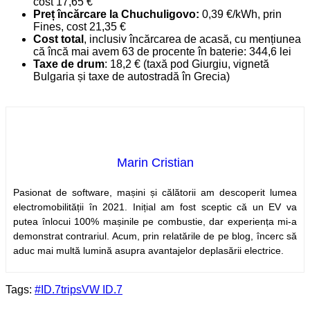
cost 17,65 €
Preț încărcare la Chuchuligovo:
0,39 €/kWh, prin
Fines, cost 21,35 €
Cost total
, inclusiv încărcarea de acasă, cu mențiunea
că încă mai avem 63 de procente în baterie: 344,6 lei
Taxe de drum
: 18,2 € (taxă pod Giurgiu, vignetă
Bulgaria și taxe de autostradă în Grecia)
Marin Cristian
Pasionat de software, mașini și călătorii am descoperit lumea
electromobilității în 2021. Inițial am fost sceptic că un EV va
putea înlocui 100% mașinile pe combustie, dar experiența mi-a
demonstrat contrariul. Acum, prin relatările de pe blog, încerc să
aduc mai multă lumină asupra avantajelor deplasării electrice.
Tags:
#ID.7trips
VW ID.7