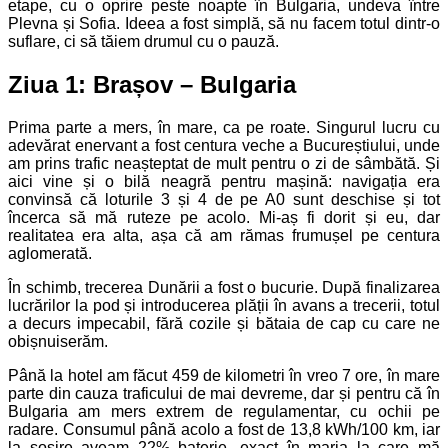
etape, cu o oprire peste noapte în Bulgaria, undeva între
Plevna și Sofia. Ideea a fost simplă, să nu facem totul dintr-o
suflare, ci să tăiem drumul cu o pauză.
Ziua 1: Brașov – Bulgaria
Prima parte a mers, în mare, ca pe roate. Singurul lucru cu
adevărat enervant a fost centura veche a Bucureștiului, unde
am prins trafic neașteptat de mult pentru o zi de sâmbătă. Și
aici vine și o bilă neagră pentru mașină: navigația era
convinsă că loturile 3 și 4 de pe A0 sunt deschise și tot
încerca să mă ruteze pe acolo. Mi-aș fi dorit și eu, dar
realitatea era alta, așa că am rămas frumușel pe centura
aglomerată.
În schimb, trecerea Dunării a fost o bucurie. După finalizarea
lucrărilor la pod și introducerea plății în avans a trecerii, totul
a decurs impecabil, fără cozile și bătaia de cap cu care ne
obișnuiserăm.
Până la hotel am făcut 459 de kilometri în vreo 7 ore, în mare
parte din cauza traficului de mai devreme, dar și pentru că în
Bulgaria am mers extrem de regulamentar, cu ochii pe
radare. Consumul până acolo a fost de 13,8 kWh/100 km, iar
la sosire aveam 22% baterie, exact în marja la care mă