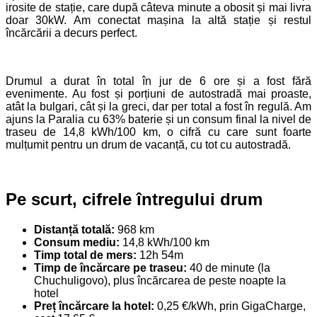
irosite de stație, care după câteva minute a obosit și mai livra
doar 30kW. Am conectat mașina la altă stație și restul
încărcării a decurs perfect.
Drumul a durat în total în jur de 6 ore și a fost fără
evenimente. Au fost și porțiuni de autostradă mai proaste,
atât la bulgari, cât și la greci, dar per total a fost în regulă. Am
ajuns la Paralia cu 63% baterie și un consum final la nivel de
traseu de 14,8 kWh/100 km, o cifră cu care sunt foarte
mulțumit pentru un drum de vacanță, cu tot cu autostradă.
Pe scurt, cifrele întregului drum
Distanță totală:
968 km
Consum mediu:
14,8 kWh/100 km
Timp total de mers:
12h 54m
Timp de încărcare pe traseu:
40 de minute (la
Chuchuligovo), plus încărcarea de peste noapte la
hotel
Preț încărcare la hotel:
0,25 €/kWh, prin GigaCharge,