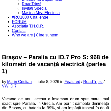
Menu
Current
RoadTrips!
Page
Invitati Speciali
Parent
Masina Mea Electrica
#RO1000 Challenge
FORUM
Asociația T.H.O.R.
Contact
Who we are | Cine suntem
Brașov – Paralia cu ID.7 Pro S: 968 de
kilometri de vacanță electrică (partea
1)
by
Marin Cristian
—
iulie 8, 2026 in
Featured
/
RoadTrips!
/
VW ID.7
Vacanța de anul acesta a însemnat drum spre mare, mai
exact spre Paralia, în Grecia. Am pornit sâmbătă dimineața
din Brașov, cu bateria la 99%, și am împărțit traseul în două