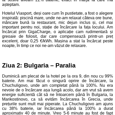
așteptam.
Hotelul Viasport, deși oare cum în pustietate, a fost o alegere
inspirată: piscină mare, unde ne-am relaxat câteva ore bune,
mâncare bună la restaurant, mic dejun inclus și, cel mai
important pentru noi, stație de încărcare la fața locului. Am
încărcat prin GigaCharge, o aplicație cam rudimentară și
greoaie de folosit, dar care compensează printr-un preț
excelent, doar 0,25 €/kWh. Mașina a stat la încărcat peste
noapte, în timp ce noi ne-am văzut de relaxare.
Ziua 2: Bulgaria – Paralia
Duminică am plecat de la hotel pe la ora 9, din nou cu 99%
baterie. Am mai făcut o singură oprire de încărcare, la
Chuchuligovo, unde am completat până la 100%. Nu era
nevoie de o încărcare așa lungă acolo, dar am vrut să avem
energie suficientă cât să ne întoarcem până în Bulgaria, la
Marikostinovo, ca să evităm încărcarea în Grecia, unde
prețurile sunt mult mai piperate. La Chuchuligovo am ajuns
cu 38% baterie, iar încărcarea până la 100% a durat
aproximativ 40 de minute. Vreo 5-6 minute au fost de fapt