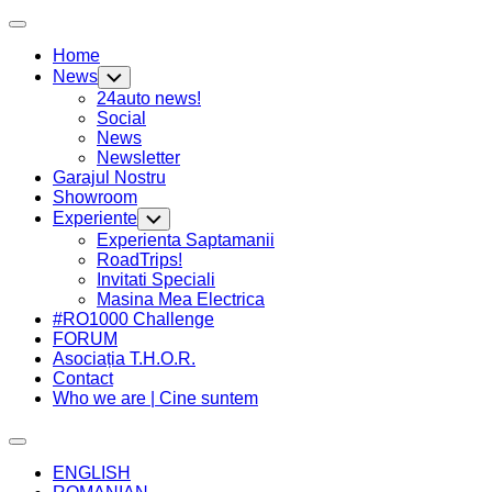
Skip
Expand
to
Menu
Home
content
News
Toggle
Child
24auto news!
Menu
Social
News
Newsletter
Garajul Nostru
Showroom
Experiente
Toggle
Child
Experienta Saptamanii
Menu
Current
RoadTrips!
Page
Invitati Speciali
Parent
Masina Mea Electrica
#RO1000 Challenge
FORUM
Asociația T.H.O.R.
Contact
Who we are | Cine suntem
Expand
Menu
ENGLISH