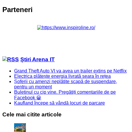
Parteneri
Știri Arena IT
Grand Theft Auto VI va avea un trailer extins pe Netflix
Electrica plătește energia livrată seara în rețea
Șoferii cu amenzi neplătite scapă de suspendare,
pentru un moment
Buletinul cu cip vine. Pregătiți comentariile de pe
Facebook 😀
Kaufland începe să vândă locuri de parcare
Cele mai citite articole