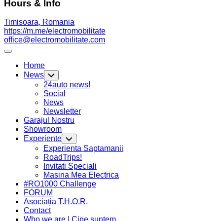
Hours & Info
Timisoara, Romania
https://m.me/electromobilitate
office@electromobilitate.com
Expand
Menu
Home
News
Toggle
Child
24auto news!
Menu
Social
News
Newsletter
Garajul Nostru
Showroom
Experiente
Toggle
Child
Experienta Saptamanii
Menu
Current
RoadTrips!
Page
Invitati Speciali
Parent
Masina Mea Electrica
#RO1000 Challenge
FORUM
Asociația T.H.O.R.
Contact
Who we are | Cine suntem