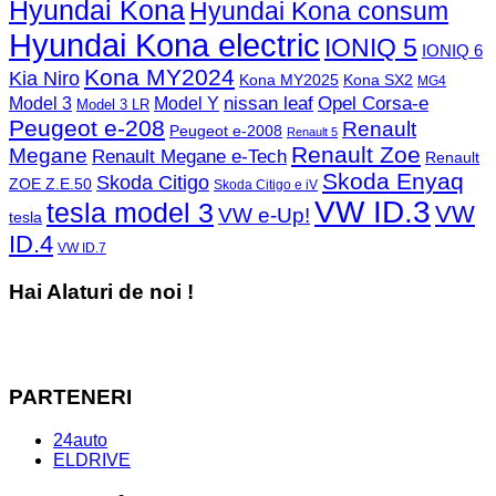
Hyundai Kona
Hyundai Kona consum
Hyundai Kona electric
IONIQ 5
IONIQ 6
Kona MY2024
Kia Niro
Kona MY2025
Kona SX2
MG4
Opel Corsa-e
Model 3
nissan leaf
Model Y
Model 3 LR
Peugeot e-208
Renault
Peugeot e-2008
Renault 5
Renault Zoe
Megane
Renault Megane e-Tech
Renault
Skoda Enyaq
Skoda Citigo
ZOE Z.E.50
Skoda Citigo e iV
VW ID.3
tesla model 3
VW
VW e-Up!
tesla
ID.4
VW ID.7
Hai Alaturi de noi !
PARTENERI
24auto
ELDRIVE