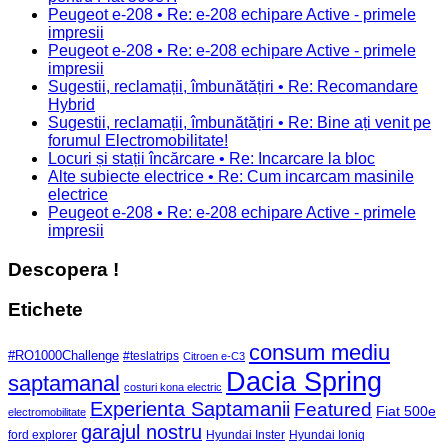
Peugeot e-208 • Re: e-208 echipare Active - primele
impresii
Peugeot e-208 • Re: e-208 echipare Active - primele
impresii
Sugestii, reclamații, îmbunătățiri • Re: Recomandare
Hybrid
Sugestii, reclamații, îmbunătățiri • Re: Bine ați venit pe
forumul Electromobilitate!
Locuri și stații încărcare • Re: Incarcare la bloc
Alte subiecte electrice • Re: Cum incarcam masinile
electrice
Peugeot e-208 • Re: e-208 echipare Active - primele
impresii
Descopera !
Etichete
consum mediu
#RO1000Challenge
#teslatrips
Citroen e-C3
Dacia Spring
saptamanal
costuri kona electric
Experienta Saptamanii
Featured
Fiat 500e
electromobilitate
garajul nostru
ford explorer
Hyundai Inster
Hyundai Ioniq