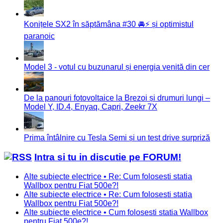
Konițele SX2 în săptămâna #30 🚘⚡️ și optimistul
paranoic
Model 3 - votul cu buzunarul și energia venită din cer
De la panouri fotovoltaice la Brezoi și drumuri lungi –
Model Y, ID.4, Enyaq, Capri, Zeekr 7X
Prima întâlnire cu Tesla Semi și un test drive surpriză
Intra si tu in discutie pe FORUM!
Alte subiecte electrice • Re: Cum folosesti statia
Wallbox pentru Fiat 500e?!
Alte subiecte electrice • Re: Cum folosesti statia
Wallbox pentru Fiat 500e?!
Alte subiecte electrice • Cum folosesti statia Wallbox
pentru Fiat 500e?!