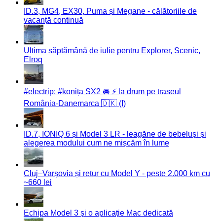
ID.3, MG4, EX30, Puma și Megane - călătoriile de
vacanță continuă
Ultima săptămână de iulie pentru Explorer, Scenic,
Elroq
#electrip: #konița SX2 🚘 ⚡️ la drum pe traseul
România-Danemarca 🇩🇰 (I)
ID.7, IONIQ 6 și Model 3 LR - leagăne de bebeluși și
alegerea modului cum ne mișcăm în lume
Cluj–Varșovia și retur cu Model Y - peste 2.000 km cu
~660 lei
Echipa Model 3 și o aplicație Mac dedicată