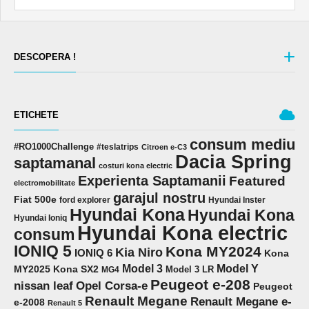
DESCOPERA !
ETICHETE
consum mediu
#RO1000Challenge
#teslatrips
Citroen e-C3
Dacia Spring
saptamanal
costuri kona electric
Experienta Saptamanii
Featured
electromobilitate
garajul nostru
Fiat 500e
ford explorer
Hyundai Inster
Hyundai Kona
Hyundai Kona
Hyundai Ioniq
Hyundai Kona electric
consum
IONIQ 5
Kona MY2024
Kia Niro
IONIQ 6
Kona
Model 3
Model Y
MY2025
Kona SX2
Model 3 LR
MG4
Peugeot e-208
Opel Corsa-e
nissan leaf
Peugeot
Renault Megane
Renault Megane e-
e-2008
Renault 5