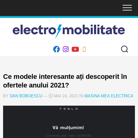
Skip
to
content
Ce modele interesante ați descoperit în
ofertele anului 2021?
BY
DAN BOBOESCU
—
MAI 24, 2021 IN
MASINA MEA ELECTRICA