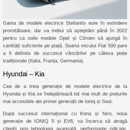
Gama de modele electrice Stellantis este în extindere
promițătoare, dar va trebui să așteptăm până în 2022
pentru ca noile modele Opel și Citroen să ajungă în
cantități suficiente pe piață. Soarta micului Fiat 500 pare
a fi definita de succesul vânzărilor pe câteva piețe
tradiționale (Italia, Franța, Germania).
Hyundai – Kia
Cea de a treia generație de modele electrice de la
Hyundai și Kia se îndepărtează tot mai mult de prețurile
mai accesibile ale primei generații de Ioniq și Soul.
După succesul internațional cu Kona și Niro, noua
generație de IONIQ 5 și EV6, va încerca să atragă
clienții prin tehnologia avansată, performanțe ridicate,