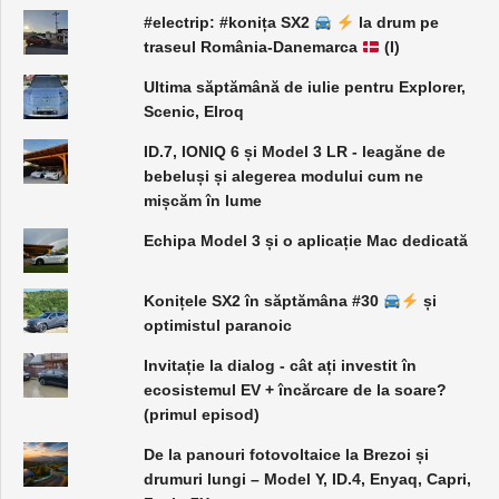
#electrip: #konița SX2
la drum pe
traseul România-Danemarca
(I)
Ultima săptămână de iulie pentru Explorer,
Scenic, Elroq
ID.7, IONIQ 6 și Model 3 LR - leagăne de
bebeluși și alegerea modului cum ne
mișcăm în lume
Echipa Model 3 și o aplicație Mac dedicată
Konițele SX2 în săptămâna #30
și
optimistul paranoic
Invitație la dialog - cât ați investit în
ecosistemul EV + încărcare de la soare?
(primul episod)
De la panouri fotovoltaice la Brezoi și
drumuri lungi – Model Y, ID.4, Enyaq, Capri,