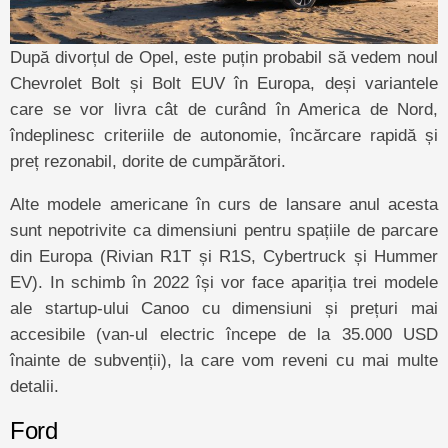
După divorțul de Opel, este puțin probabil să vedem noul
Chevrolet Bolt și Bolt EUV în Europa, deși variantele
care se vor livra cât de curând în America de Nord,
îndeplinesc criteriile de autonomie, încărcare rapidă și
preț rezonabil, dorite de cumpărători.
Alte modele americane în curs de lansare anul acesta
sunt nepotrivite ca dimensiuni pentru spațiile de parcare
din Europa (Rivian R1T și R1S, Cybertruck și Hummer
EV). In schimb în 2022 își vor face apariția trei modele
ale startup-ului Canoo cu dimensiuni și prețuri mai
accesibile (van-ul electric începe de la 35.000 USD
înainte de subvenții), la care vom reveni cu mai multe
detalii.
Ford