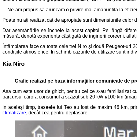
Ne-am propus să aruncăm o privire mai amănunțită la eficie
Poate nu ați realizat cât de apropiate sunt dimensiunile celor 
Dar asemănările se încheie la acest capitol. Pe lângă difere
măsură, denotă experiența câștigată de inginerii coreeni, aflaț
Întâmplarea face ca toate cele trei Niro și două Peugeot-uri 
condițiile atmosferice. In schimb cazurile de utilizare sunt indi
Kia Niro
Grafic realizat pe baza informațiilor comunicate de pr
Așa cum este ușor de ghicit, pentru cei ce s-au familiarizat 
parcursul cărora consumul a scăzut sub 20 kWh/100 km (imagi
In același timp, traseele lui Teo au fost de maxim 46 km, pr
climatizare
, decât cea pentru deplasare.