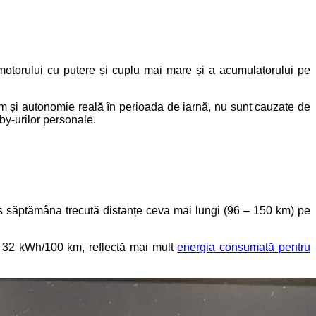
 motorului cu putere și cuplu mai mare și a acumulatorului pe
um și autonomie reală în perioada de iarnă, nu sunt cauzate de
bby-urilor personale.
urs săptămâna trecută distanțe ceva mai lungi (96 – 150 km) pe
ar 32 kWh/100 km, reflectă mai mult
energia consumată pentru