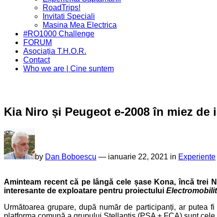
Menu
Parent
RoadTrips!
Invitati Speciali
Current
Masina Mea Electrica
Page
#RO1000 Challenge
Parent
FORUM
Asociația T.H.O.R.
Contact
Who we are | Cine suntem
Kia Niro și Peugeot e-2008 în miez de 
by
Dan Boboescu
—
ianuarie 22, 2021 in
Experiente
Aminteam recent că pe lângă cele șase Kona, încă trei N
interesante de exploatare pentru proiectului
Electromobili
Următoarea grupare, după număr de participanți, ar putea f
platforma comună a grupului Stellantis (PSA + FCA) sunt cel