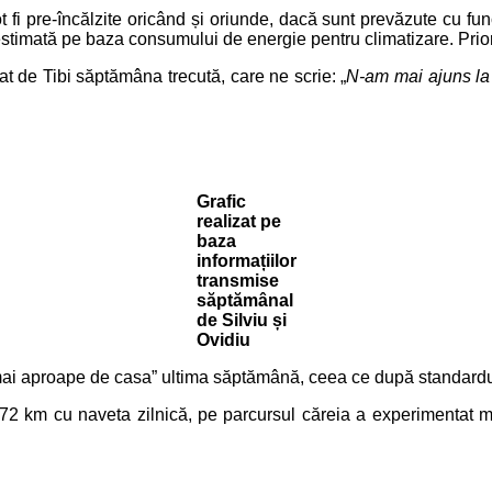
 fi pre-încălzite oricând și oriunde, dacă sunt prevăzute cu fun
estimată pe baza consumului de energie pentru climatizare. Priori
t de Tibi săptămâna trecută, care ne scrie: „
N-am mai ajuns la
Grafic
realizat pe
baza
informațiilor
transmise
săptămânal
de Silviu și
Ovidiu
t „mai aproape de casa” ultima săptămână, ceea ce după standa
472 km cu naveta zilnică, pe parcursul căreia a experimentat m