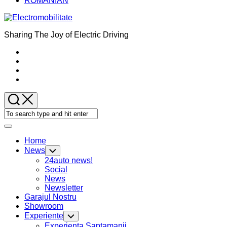
ROMANIAN
Sharing The Joy of Electric Driving
Expand
Menu
Home
News
Toggle
Child
24auto news!
Menu
Social
News
Newsletter
Garajul Nostru
Showroom
Current
Experiente
Toggle
Page
Child
Experienta Saptamanii