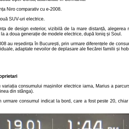
nța Niro comparativ cu e-2008.
două SUV-uri electrice.
nța de design exterior, vizibilă de la mare distanță, alegerea
i la a doua generație de modele electrice, după Ioniq și Soul.
2008 au reședința în București, prin urmare diferențele de cons
viduale, adaptate nevoilor de deplasare ale fiecărei familii și ho
oprietari
cu variația consumului mașinilor electrice iarna, Marius a parc
nea din stânga).
in urmare consumul indicat la bord, care a fost peste 20, chi