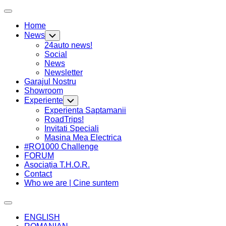
Skip
Expand
to
Menu
Home
content
News
Toggle
Child
24auto news!
Menu
Social
News
Newsletter
Garajul Nostru
Showroom
Current
Experiente
Toggle
Page
Child
Experienta Saptamanii
Menu
Parent
RoadTrips!
Invitati Speciali
Current
Masina Mea Electrica
Page
#RO1000 Challenge
Parent
FORUM
Asociația T.H.O.R.
Contact
Who we are | Cine suntem
Expand
Menu
ENGLISH