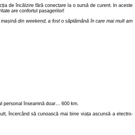
cția de încălzire fără conectare la o sursă de curent. In aceste
tate are confortul pasagerilor!
 mașină din weekend, a fost o săptămână în care mai mult am
rdul personal înseamnă doar… 600 km.
ult, încercând să cunoască mai bine viața ascunsă a electro-