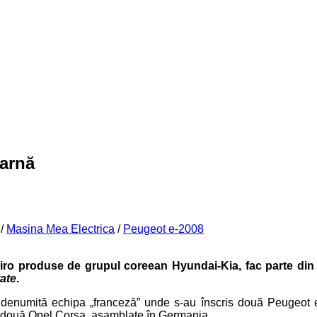
iarnă
/
Masina Mea Electrica
/
Peugeot e-2008
iro produse de grupul coreean Hyundai-Kia, fac parte din
tate
.
i denumită echipa „franceză” unde s-au înscris două Peugeot 
e două Opel Corsa, asamblate în Germania.