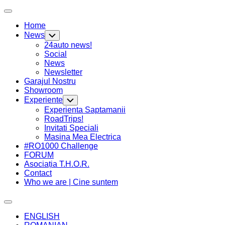
Skip
Expand
to
Menu
Home
content
News
Toggle
Child
24auto news!
Menu
Social
News
Newsletter
Current
Garajul Nostru
Page
Showroom
Parent
Experiente
Toggle
Child
Current
Experienta Saptamanii
Menu
Page
RoadTrips!
Parent
Invitati Speciali
Current
Masina Mea Electrica
Page
#RO1000 Challenge
Parent
FORUM
Asociația T.H.O.R.
Contact
Who we are | Cine suntem
Expand
Menu
ENGLISH