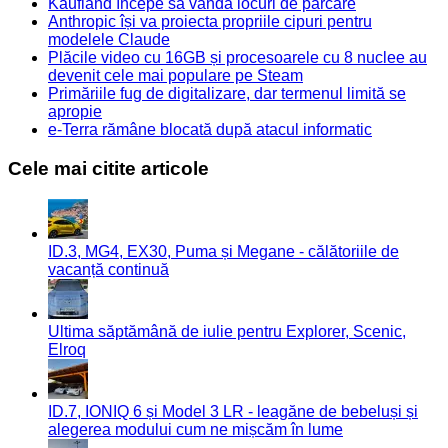
Kaufland începe să vândă locuri de parcare
Anthropic își va proiecta propriile cipuri pentru
modelele Claude
Plăcile video cu 16GB și procesoarele cu 8 nuclee au
devenit cele mai populare pe Steam
Primăriile fug de digitalizare, dar termenul limită se
apropie
e-Terra rămâne blocată după atacul informatic
Cele mai citite articole
ID.3, MG4, EX30, Puma și Megane - călătoriile de
vacanță continuă
Ultima săptămână de iulie pentru Explorer, Scenic,
Elroq
ID.7, IONIQ 6 și Model 3 LR - leagăne de bebeluși și
alegerea modului cum ne mișcăm în lume