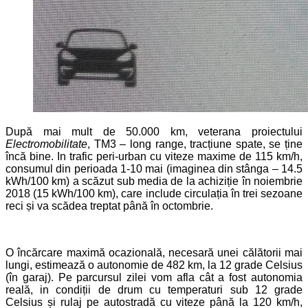
După mai mult de 50.000 km, veterana proiectului
Electromobilitate
, TM3 – long range, tracțiune spate, se ține
încă bine. In trafic peri-urban cu viteze maxime de 115 km/h,
consumul din perioada 1-10 mai (imaginea din stânga – 14.5
kWh/100 km) a scăzut sub media de la achiziție în noiembrie
2018 (15 kWh/100 km), care include circulația în trei sezoane
reci și va scădea treptat până în octombrie.
O încărcare maximă ocazională, necesară unei călătorii mai
lungi, estimează o autonomie de 482 km, la 12 grade Celsius
(în garaj). Pe parcursul zilei vom afla cât a fost autonomia
reală, in condiții de drum cu temperaturi sub 12 grade
Celsius și rulaj pe autostradă cu viteze până la 120 km/h,