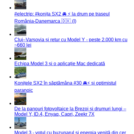
#electrip: #konița SX2 🚘 ⚡️ la drum pe traseul
România-Danemarca 🇩🇰 (I)
Cluj–Varșovia și retur cu Model Y - peste 2.000 km cu
~660 lei
Echipa Model 3 și o aplicație Mac dedicată
Konițele SX2 în săptămâna #30 🚘⚡️ și optimistul
paranoic
De la panouri fotovoltaice la Brezoi și drumuri lungi –
Model Y, ID.4, Enyaq, Capri, Zeekr 7X
Model 3 - votul cu buzunarul și energia venită din cer