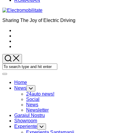
ROMANIAN
Sharing The Joy of Electric Driving
Expand
Menu
Home
News
Toggle
Child
24auto news!
Menu
Social
News
Newsletter
Current
Garajul Nostru
Page
Showroom
Parent
Experiente
Toggle
Child
Current
Experienta Saptamanii