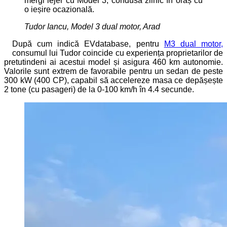
mergi lejer cu Model 3, condusă zilnic în oraș cu
o ieșire ocazională.
Tudor Iancu, Model 3 dual motor, Arad
După cum indică EVdatabase, pentru
M3 dual motor,
consumul lui Tudor coincide cu experiența proprietarilor de
pretutindeni ai acestui model și asigura 460 km autonomie.
Valorile sunt extrem de favorabile pentru un sedan de peste
300 kW (400 CP), capabil să accelereze masa ce depășește
2 tone (cu pasageri) de la 0-100 km/h în 4.4 secunde.