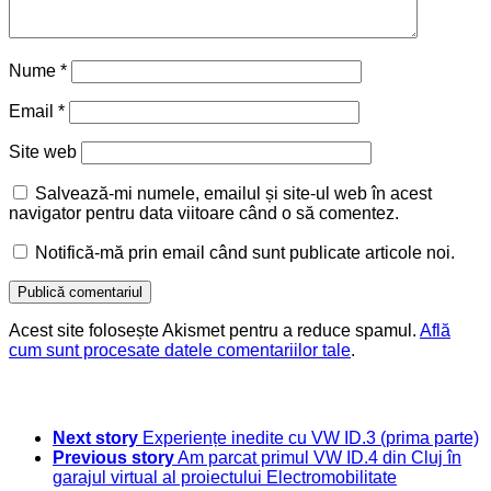
Nume
*
Email
*
Site web
Salvează-mi numele, emailul și site-ul web în acest
navigator pentru data viitoare când o să comentez.
Notifică-mă prin email când sunt publicate articole noi.
Acest site folosește Akismet pentru a reduce spamul.
Află
cum sunt procesate datele comentariilor tale
.
Next story
Experiențe inedite cu VW ID.3 (prima parte)
Previous story
Am parcat primul VW ID.4 din Cluj în
garajul virtual al proiectului Electromobilitate