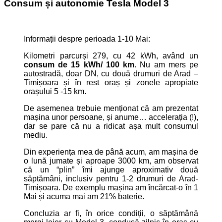
Consum și autonomie Tesla Model 3
Informații despre perioada 1-10 Mai:
Kilometri parcurși 279, cu 42 kWh, având un
consum de 15 kWh/ 100 km
. Nu am mers pe
autostradă, doar DN, cu două drumuri de Arad –
Timișoara și în rest oraș și zonele apropiate
orașului 5 -15 km.
De asemenea trebuie menționat că am prezentat
mașina unor persoane, și anume… accelerația (!),
dar se pare că nu a ridicat așa mult consumul
mediu.
Din experiența mea de până acum, am mașina de
o lună jumate și aproape 3000 km, am observat
că un “plin” îmi ajunge aproximativ două
săptămâni, inclusiv pentru 1-2 drumuri de Arad-
Timișoara. De exemplu mașina am încărcat-o în 1
Mai și acuma mai am 21% baterie.
Concluzia ar fi, în orice condiții, o săptămână