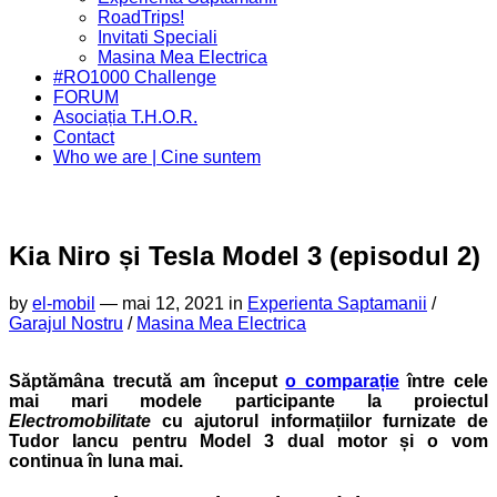
Menu
Page
RoadTrips!
Parent
Invitati Speciali
Current
Masina Mea Electrica
Page
#RO1000 Challenge
Parent
FORUM
Asociația T.H.O.R.
Contact
Who we are | Cine suntem
Kia Niro și Tesla Model 3 (episodul 2)
by
el-mobil
—
mai 12, 2021 in
Experienta Saptamanii
/
Garajul Nostru
/
Masina Mea Electrica
Săptămâna trecută am început
o comparație
între cele
mai mari modele participante la proiectul
Electromobilitate
cu ajutorul informațiilor furnizate de
Tudor Iancu pentru Model 3 dual motor și o vom
continua în luna mai.