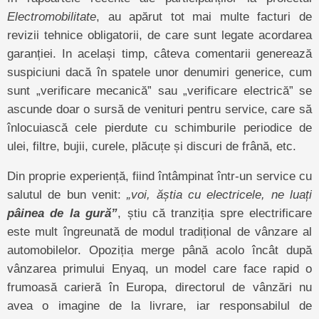
Electromobilitate
, au apărut tot mai multe facturi de
revizii tehnice obligatorii, de care sunt legate acordarea
garanției. In același timp, câteva comentarii generează
suspiciuni dacă în spatele unor denumiri generice, cum
sunt „verificare mecanică” sau „verificare electrică” se
ascunde doar o sursă de venituri pentru service, care să
înlocuiască cele pierdute cu schimburile periodice de
ulei, filtre, bujii, curele, plăcuțe și discuri de frână, etc.
Din proprie experiență, fiind întâmpinat într-un service cu
salutul de bun venit:
„voi, ăștia cu electricele, ne luați
pâinea de la gură”
, știu că tranziția spre electrificare
este mult îngreunată de modul tradițional de vânzare al
automobilelor. Opoziția merge până acolo încât după
vânzarea primului Enyaq, un model care face rapid o
frumoasă carieră în Europa, directorul de vânzări nu
avea o imagine de la livrare, iar responsabilul de