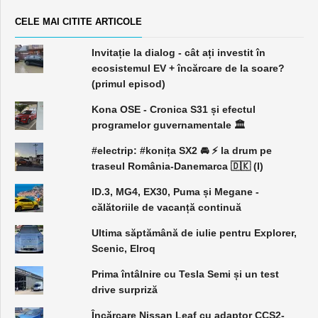
CELE MAI CITITE ARTICOLE
Invitație la dialog - cât ați investit în
ecosistemul EV + încărcare de la soare?
(primul episod)
Kona OSE - Cronica S31 și efectul
programelor guvernamentale 🏛️
#electrip: #konița SX2 🚘 ⚡️ la drum pe
traseul România-Danemarca 🇩🇰 (I)
ID.3, MG4, EX30, Puma și Megane -
călătoriile de vacanță continuă
Ultima săptămână de iulie pentru Explorer,
Scenic, Elroq
Prima întâlnire cu Tesla Semi și un test
drive surpriză
Încărcare Nissan Leaf cu adaptor CCS2-