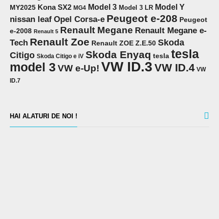
Model 3
Model Y
MY2025
Kona SX2
Model 3 LR
MG4
Peugeot e-208
Opel Corsa-e
nissan leaf
Peugeot
Renault Megane
Renault Megane e-
e-2008
Renault 5
Renault Zoe
Skoda
Tech
Renault ZOE Z.E.50
tesla
Skoda Enyaq
Citigo
tesla
Skoda Citigo e iV
VW ID.3
model 3
VW ID.4
VW e-Up!
VW
ID.7
HAI ALATURI DE NOI !