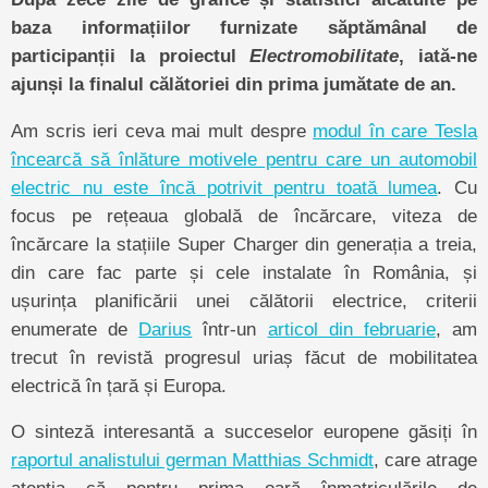
baza informațiilor furnizate săptămânal de
participanții la proiectul
Electromobilitate
, iată-ne
ajunși la finalul călătoriei din prima jumătate de an.
Am scris ieri ceva mai mult despre
modul în care Tesla
încearcă să înlăture motivele pentru care un automobil
electric nu este încă potrivit pentru toată lumea
. Cu
focus pe rețeaua globală de încărcare, viteza de
încărcare la stațiile Super Charger din generația a treia,
din care fac parte și cele instalate în România, și
ușurința planificării unei călătorii electrice, criterii
enumerate de
Darius
într-un
articol din februarie
, am
trecut în revistă progresul uriaș făcut de mobilitatea
electrică în țară și Europa.
O sinteză interesantă a succeselor europene găsiți în
raportul analistului german Matthias Schmidt
, care atrage