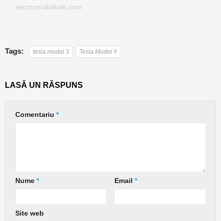
electromobilitate.com
Tags:
tesla model 3
Tesla Model Y
LASĂ UN RĂSPUNS
Comentariu
*
Nume
*
Email
*
Site web