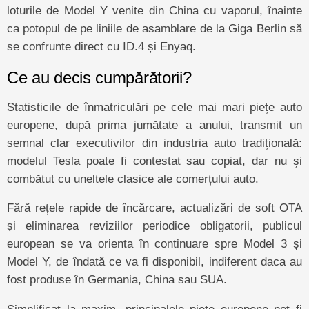
loturile de Model Y venite din China cu vaporul, înainte
ca potopul de pe liniile de asamblare de la Giga Berlin să
se confrunte direct cu ID.4 și Enyaq.
Ce au decis cumpărătorii?
Statisticile de înmatriculări pe cele mai mari piețe auto
europene, după prima jumătate a anului, transmit un
semnal clar executivilor din industria auto tradițională:
modelul Tesla poate fi contestat sau copiat, dar nu și
combătut cu uneltele clasice ale comerțului auto.
Fără rețele rapide de încărcare, actualizări de soft OTA
și eliminarea reviziilor periodice obligatorii, publicul
european se va orienta în continuare spre Model 3 și
Model Y, de îndată ce va fi disponibil, indiferent daca au
fost produse în Germania, China sau SUA.
Simplificat la maxim, principalele piețe europene pot fi