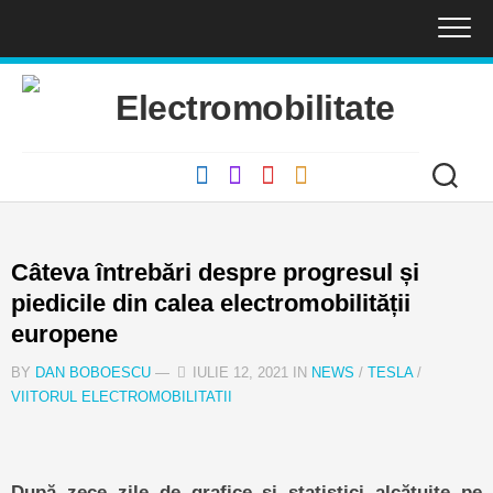
Skip
to
content
Câteva întrebări despre progresul și
piedicile din calea electromobilității
europene
BY
DAN BOBOESCU
—
IULIE 12, 2021 IN
NEWS
/
TESLA
/
VIITORUL ELECTROMOBILITATII
După zece zile de grafice și statistici alcătuite pe