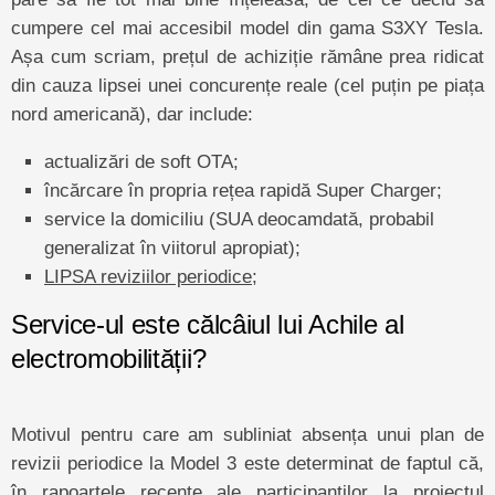
cumpere cel mai accesibil model din gama S3XY Tesla.
Așa cum scriam, prețul de achiziție rămâne prea ridicat
din cauza lipsei unei concurențe reale (cel puțin pe piața
nord americană), dar include:
actualizări de soft OTA;
încărcare în propria rețea rapidă Super Charger;
service la domiciliu (SUA deocamdată, probabil
generalizat în viitorul apropiat);
LIPSA reviziilor periodice
;
Service-ul este călcâiul lui Achile al
electromobilității?
Motivul pentru care am subliniat absența unui plan de
revizii periodice la Model 3 este determinat de faptul că,
în rapoartele recente ale participanților la proiectul