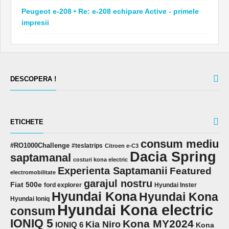
Peugeot e-208 • Re: e-208 echipare Active - primele
impresii
DESCOPERA !
ETICHETE
consum mediu
#RO1000Challenge
#teslatrips
Citroen e-C3
Dacia Spring
saptamanal
costuri kona electric
Experienta Saptamanii
Featured
electromobilitate
garajul nostru
Fiat 500e
ford explorer
Hyundai Inster
Hyundai Kona
Hyundai Kona
Hyundai Ioniq
Hyundai Kona electric
consum
IONIQ 5
Kona MY2024
Kia Niro
IONIQ 6
Kona