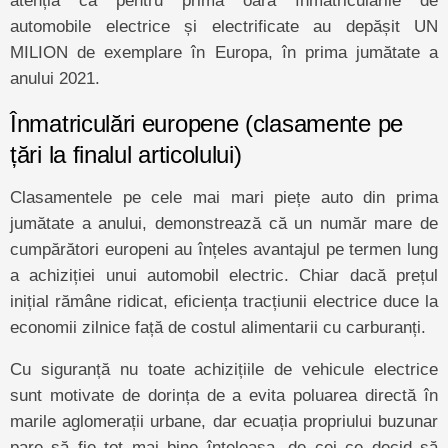
atenția că pentru prima oară înmatriculările de
automobile electrice și electrificate au depășit UN
MILION de exemplare în Europa, în prima jumătate a
anului 2021.
Înmatriculări europene (clasamente pe
țări la finalul articolului)
Clasamentele pe cele mai mari piețe auto din prima
jumătate a anului, demonstrează că un număr mare de
cumpărători europeni au înțeles avantajul pe termen lung
a achiziției unui automobil electric. Chiar dacă prețul
inițial rămâne ridicat, eficiența tracțiunii electrice duce la
economii zilnice față de costul alimentarii cu carburanți.
Cu siguranță nu toate achizițiile de vehicule electrice
sunt motivate de dorința de a evita poluarea directă în
marile aglomerații urbane, dar ecuația propriului buzunar
pare să fie tot mai bine înțeleasa, de cei ce decid să