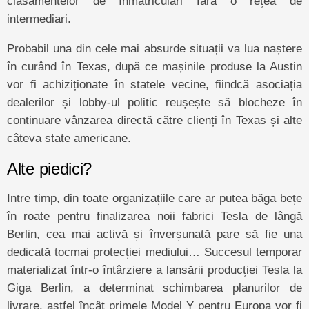
clasamentelor de înmatriculări fără o rețea de
intermediari.
Probabil una din cele mai absurde situații va lua naștere
în curând în Texas, după ce mașinile produse la Austin
vor fi achiziționate în statele vecine, fiindcă asociația
dealerilor și lobby-ul politic reușește să blocheze în
continuare vânzarea directă către clienți în Texas și alte
câteva state americane.
Alte piedici?
Intre timp, din toate organizațiile care ar putea băga bețe
în roate pentru finalizarea noii fabrici Tesla de lângă
Berlin, cea mai activă și înverșunată pare să fie una
dedicată tocmai protecției mediului… Succesul temporar
materializat într-o întârziere a lansării producției Tesla la
Giga Berlin, a determinat schimbarea planurilor de
livrare, astfel încât primele Model Y pentru Europa vor fi