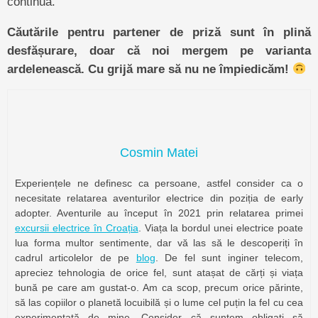
continuă.
Căutările pentru partener de priză sunt în plină
desfășurare, doar că noi mergem pe varianta
ardelenească. Cu grijă mare să nu ne împiedicăm!
Cosmin Matei
Experiențele ne definesc ca persoane, astfel consider ca o
necesitate relatarea aventurilor electrice din poziția de early
adopter. Aventurile au început în 2021 prin relatarea primei
excursii electrice în Croația
. Viața la bordul unei electrice poate
lua forma multor sentimente, dar vă las să le descoperiți în
cadrul articolelor de pe
blog
. De fel sunt inginer telecom,
apreciez tehnologia de orice fel, sunt atașat de cărți și viața
bună pe care am gustat-o. Am ca scop, precum orice părinte,
să las copiilor o planetă locuibilă și o lume cel puțin la fel cu cea
experimentată de mine. Consider că suntem obligați să