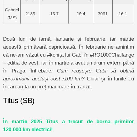
Gabriel
2185
16.7
19.4
3061
16.1
(MS)
Două luni de iarnă, ianuarie și februarie, iar martie
această primăvară capricioasă. În februarie ne amintim
că ne-am văzut cu #konița lui Gabi în #RO1000Challange
– ediția de vest, iar în martie a avut un drum extern până
în Praga. Întrebare:
Cum reușește Gabi să obțină
aproximativ același cost /100 km?
Chiar și în lunile cu
încărcări la un preț mai mare în tranzit.
Titus (SB)
În martie 2025 Titus a trecut de borna primilor
120.000 km electrici!