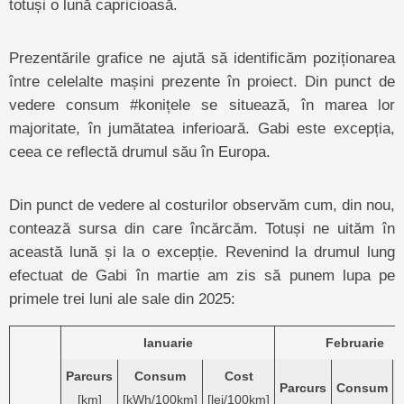
totuși o lună capricioasă.
Prezentările grafice ne ajută să identificăm poziționarea
între celelalte mașini prezente în proiect. Din punct de
vedere consum #konițele se situează, în marea lor
majoritate, în jumătatea inferioară. Gabi este excepția,
ceea ce reflectă drumul său în Europa.
Din punct de vedere al costurilor observăm cum, din nou,
contează sursa din care încărcăm. Totuși ne uităm în
această lună și la o excepție. Revenind la drumul lung
efectuat de Gabi în martie am zis să punem lupa pe
primele trei luni ale sale din 2025:
Ianuarie
Februarie
Parcurs
Consum
Cost
Parcurs
Consum
[km]
[kWh/100km]
[lei/100km]