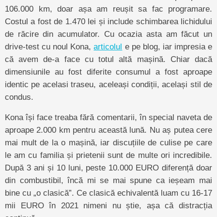
106.000 km, doar așa am reușit sa fac programare.
Costul a fost de 1.470 lei și include schimbarea lichidului
de răcire din acumulator. Cu ocazia asta am făcut un
drive-test cu noul Kona,
articolul
e pe blog, iar impresia e
că avem de-a face cu totul altă mașină. Chiar dacă
dimensiunile au fost diferite consumul a fost aproape
identic pe acelasi traseu, aceleași condiții, același stil de
condus.
Kona își face treaba fără comentarii, în special naveta de
aproape 2.000 km pentru această lună. Nu aș putea cere
mai mult de la o mașină, iar discuțiile de culise pe care
le am cu familia și prietenii sunt de multe ori incredibile.
După 3 ani și 10 luni, peste 10.000 EURO diferență doar
din combustibil, încă mi se mai spune ca ieșeam mai
bine cu „o clasică”. Ce clasică echivalentă luam cu 16-17
mii EURO în 2021 nimeni nu știe, așa că distracția