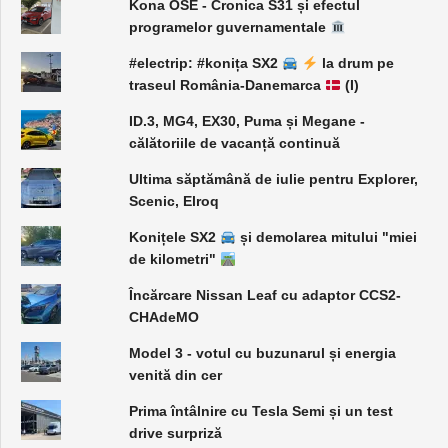
Kona OSE - Cronica S31 și efectul
programelor guvernamentale
#electrip: #konița SX2
la drum pe
traseul România-Danemarca
(I)
ID.3, MG4, EX30, Puma și Megane -
călătoriile de vacanță continuă
Ultima săptămână de iulie pentru Explorer,
Scenic, Elroq
Konițele SX2
și demolarea mitului "miei
de kilometri"
Încărcare Nissan Leaf cu adaptor CCS2-
CHAdeMO
Model 3 - votul cu buzunarul și energia
venită din cer
Prima întâlnire cu Tesla Semi și un test
drive surpriză