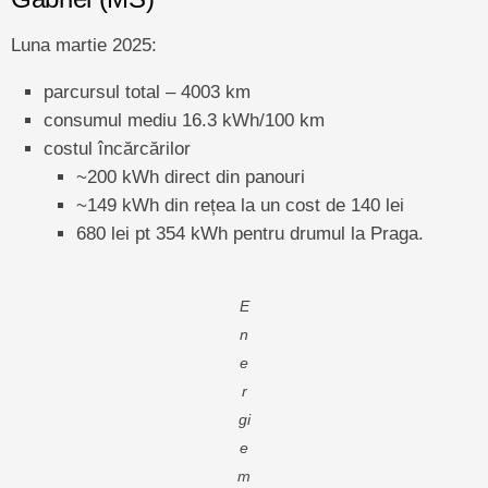
Luna martie 2025:
parcursul total – 4003 km
consumul mediu 16.3 kWh/100 km
costul încărcărilor
~200 kWh direct din panouri
~149 kWh din rețea la un cost de 140 lei
680 lei pt 354 kWh pentru drumul la Praga.
E
n
e
r
gi
e
m