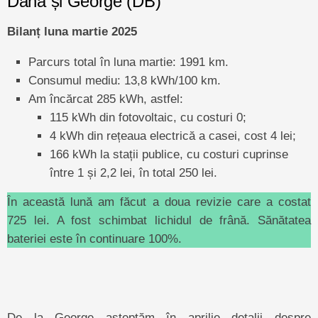
Dana și George (DB)
Bilanț luna martie 2025
Parcurs total în luna martie: 1991 km.
Consumul mediu: 13,8 kWh/100 km.
Am încărcat 285 kWh, astfel:
115 kWh din fotovoltaic, cu costuri 0;
4 kWh din rețeaua electrică a casei, cost 4 lei;
166 kWh la stații publice, cu costuri cuprinse
între 1 și 2,2 lei, în total 250 lei.
În această lună am făcut a doua revizie care a costat
725 lei. A fost schimbat lichidul de frână. Sănătatea
bateriei este în continuare 100%.
De la George așteptăm în aprilie detalii despre