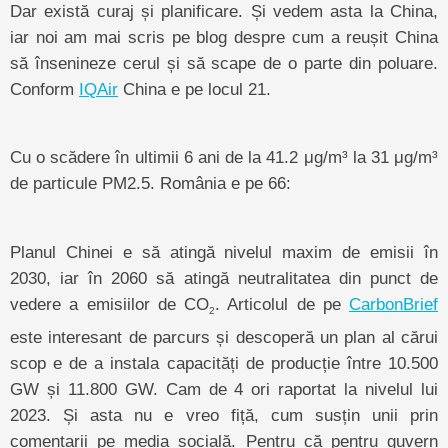
Dar există curaj și planificare. Și vedem asta la China,
iar noi am mai scris pe blog despre cum a reușit China
să însenineze cerul și să scape de o parte din poluare.
Conform
IQAir
China e pe locul 21.
Cu o scădere în ultimii 6 ani de la 41.2 μg/m³ la 31 μg/m³
de particule PM2.5. România e pe 66:
Planul Chinei e să atingă nivelul maxim de emisii în
2030, iar în 2060 să atingă neutralitatea din punct de
vedere a emisiilor de CO
. Articolul de pe
CarbonBrief
2
este interesant de parcurs și descoperă un plan al cărui
scop e de a instala capacități de producție între 10.500
GW și 11.800 GW. Cam de 4 ori raportat la nivelul lui
2023. Și asta nu e vreo fiță, cum susțin unii prin
comentarii pe media socială. Pentru că pentru guvern