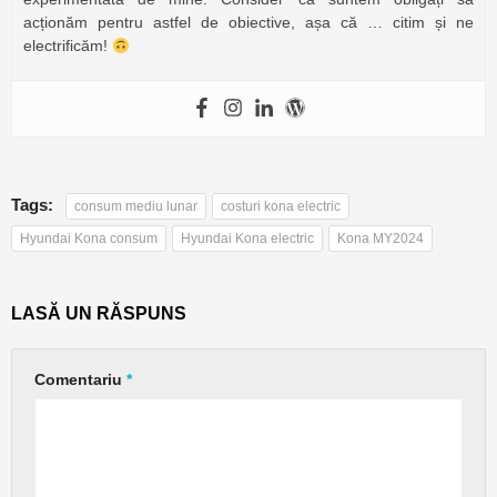
acționăm pentru astfel de obiective, așa că … citim și ne
electrificăm!
Tags:
consum mediu lunar
costuri kona electric
Hyundai Kona consum
Hyundai Kona electric
Kona MY2024
LASĂ UN RĂSPUNS
Comentariu
*