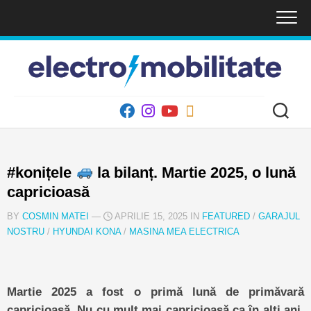
Skip
to
content
#konițele
la bilanț. Martie 2025, o lună
capricioasă
BY
COSMIN MATEI
—
APRILIE 15, 2025 IN
FEATURED
/
GARAJUL
NOSTRU
/
HYUNDAI KONA
/
MASINA MEA ELECTRICA
Martie 2025 a fost o primă lună de primăvară
capricioasă. Nu cu mult mai capricioasă ca în alți ani,