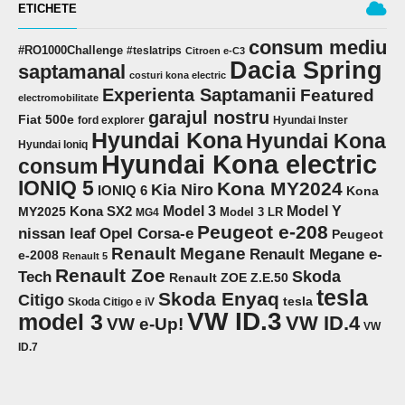
ETICHETE
consum mediu
#RO1000Challenge
#teslatrips
Citroen e-C3
Dacia Spring
saptamanal
costuri kona electric
Experienta Saptamanii
Featured
electromobilitate
garajul nostru
Fiat 500e
ford explorer
Hyundai Inster
Hyundai Kona
Hyundai Kona
Hyundai Ioniq
Hyundai Kona electric
consum
IONIQ 5
Kona MY2024
Kia Niro
IONIQ 6
Kona
Model 3
Model Y
MY2025
Kona SX2
Model 3 LR
MG4
Peugeot e-208
Opel Corsa-e
nissan leaf
Peugeot
Renault Megane
Renault Megane e-
e-2008
Renault 5
Renault Zoe
Skoda
Tech
Renault ZOE Z.E.50
tesla
Skoda Enyaq
Citigo
tesla
Skoda Citigo e iV
VW ID.3
model 3
VW ID.4
VW e-Up!
VW
ID.7