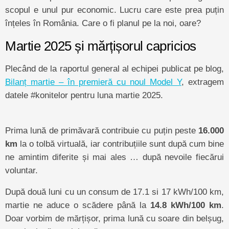
scopul e unul pur economic. Lucru care este prea puțin
înțeles în România. Care o fi planul pe la noi, oare?
Martie 2025 și mărțișorul capricios
Plecând de la raportul general al echipei publicat pe blog,
Bilanț martie – în premieră cu noul Model Y
, extragem
datele #konitelor pentru luna martie 2025.
Prima lună de primăvară contribuie cu puțin peste
16.000
km
la o tolbă virtuală, iar contribuțiile sunt după cum bine
ne amintim diferite și mai ales … după nevoile fiecărui
voluntar.
După două luni cu un consum de 17.1 si 17 kWh/100 km,
martie ne aduce o scădere până la
14.8 kWh/100 km
.
Doar vorbim de mărțișor, prima lună cu soare din belșug,