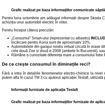
Grafic realizat pe baza informațiilor comunicate săpt
Pentru luna octombrie am adăugat informații despre Skoda Cit
achiziția unui automobil electric în viitor.
Pentru început câteva precizări:
„Consumul” Smart-ului (reprezentat cu albastru)
INCLUDE
încărcare pentru Kona sunt de aproximativ 10%.
Automobilele din garajul nostru virtual circulă în orașe dif
cele două Zoe și două e-2008 (ambele în Bucuresti), sau
Rămâne o curiozitate diferența mare a consumului între
De ce crește consumul în diminețile reci?
Fără a intra în detaliile fenomenelor electro-chimice la nivel
putem afla în cazul TM 3 cu ajutorul aplicației Teslafi, utilizată
Informații furnizate de aplicația Teslafi
Grafic realizat pe baza informațiilor furnizate de aplica