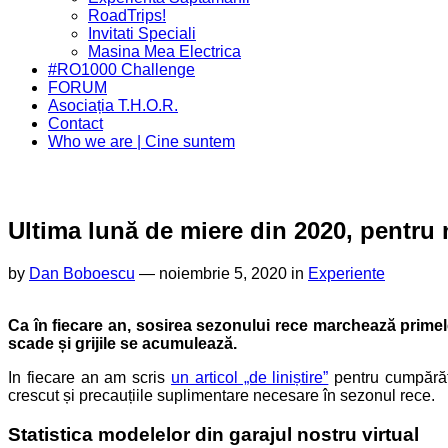
Menu
Parent
RoadTrips!
Invitati Speciali
Masina Mea Electrica
#RO1000 Challenge
FORUM
Asociația T.H.O.R.
Contact
Who we are | Cine suntem
Ultima lună de miere din 2020, pentru n
by
Dan Boboescu
—
noiembrie 5, 2020 in
Experiente
Ca în fiecare an, sosirea sezonului rece marchează primel
scade și grijile se acumulează.
In fiecare an am scris
un articol „de liniștire”
pentru cumpărăto
crescut și precauțiile suplimentare necesare în sezonul rece.
Statistica modelelor din garajul nostru virtual