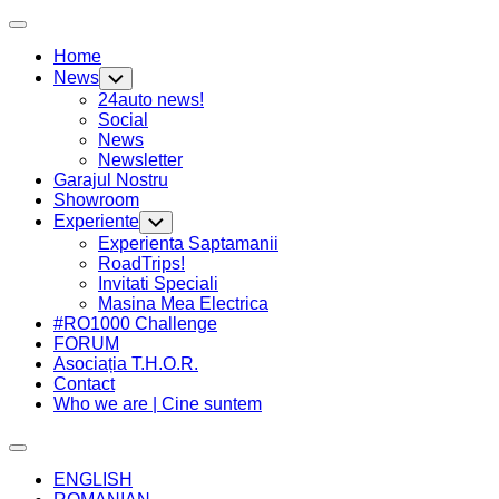
Skip
Expand
to
Menu
Home
content
News
Toggle
Child
24auto news!
Menu
Social
News
Newsletter
Garajul Nostru
Showroom
Current
Experiente
Toggle
Page
Child
Experienta Saptamanii
Menu
Parent
RoadTrips!
Invitati Speciali
Masina Mea Electrica
#RO1000 Challenge
FORUM
Asociația T.H.O.R.
Contact
Who we are | Cine suntem
Expand
Menu
ENGLISH