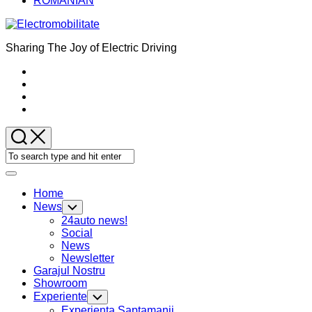
ROMANIAN
Sharing The Joy of Electric Driving
Expand
Menu
Home
News
Toggle
Child
24auto news!
Menu
Social
News
Newsletter
Garajul Nostru
Showroom
Current
Experiente
Toggle
Page
Child
Experienta Saptamanii