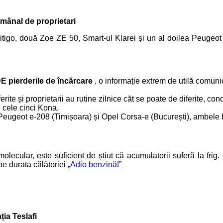
ămânal de proprietari
igo, două Zoe ZE 50, Smart-ul Klarei și un al doilea Peugeot e-
 pierderile de încărcare
, o informație extrem de utilă comuni
erite și proprietarii au rutine zilnice căt se poate de diferite, con
 cele cinci Kona.
 Peugeot e-208 (Timișoara) și Opel Corsa-e (București), ambele
 molecular, este suficient de știut că acumulatorii suferă la fri
 pe durata călătoriei
„Adio benzină!”
ția Teslafi