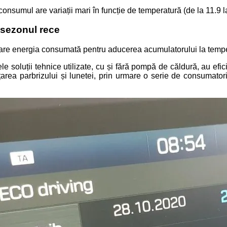
consumul are variații mari în funcție de temperatură (de la 11.9
 sezonul rece
 are energia consumată pentru aducerea acumulatorului la tempe
tele soluții tehnice utilizate, cu și fără pompă de căldură, au e
țarea parbrizului și lunetei, prin urmare o serie de consumator