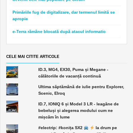
Primăriile fug de digitalizare, dar termenul limită se
apropie
e-Terra rămâne blocată după atacul informatic
CELE MAI CITITE ARTICOLE
ID.3, MG4, EX30, Puma și Megane -
călătoriile de vacanță continuă
Ultima săptămână de iulie pentru Explorer,
Scenic, Elroq
ID.7, IONIQ 6 și Model 3 LR - leagăne de
bebeluși și alegerea modului cum ne
mișcăm în lume
#electrip: #konița SX2
la drum pe