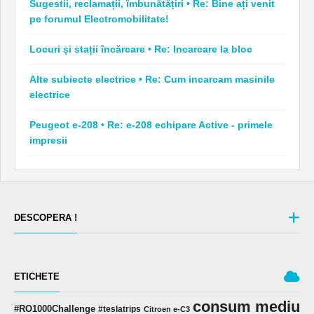
Sugestii, reclamații, îmbunătățiri • Re: Bine ați venit
pe forumul Electromobilitate!
Locuri și stații încărcare • Re: Incarcare la bloc
Alte subiecte electrice • Re: Cum incarcam masinile
electrice
Peugeot e-208 • Re: e-208 echipare Active - primele
impresii
DESCOPERA !
ETICHETE
consum mediu
#RO1000Challenge
#teslatrips
Citroen e-C3