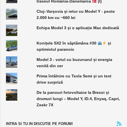
traseul România-Danemarca
(I)
Cluj–Varșovia și retur cu Model Y - peste
2.000 km cu ~660 lei
Echipa Model 3 și o aplicație Mac dedicată
Konițele SX2 în săptămâna #30
și
optimistul paranoic
Model 3 - votul cu buzunarul și energia
venită din cer
Prima întâlnire cu Tesla Semi și un test
drive surpriză
De la panouri fotovoltaice la Brezoi și
drumuri lungi – Model Y, ID.4, Enyaq, Capri,
Zeekr 7X
INTRA SI TU IN DISCUTIE PE FORUM!