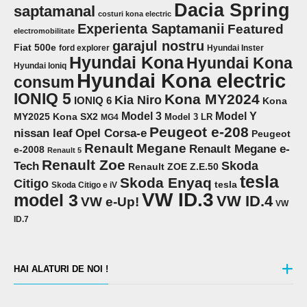
Dacia Spring
saptamanal
costuri kona electric
Experienta Saptamanii
Featured
electromobilitate
garajul nostru
Fiat 500e
ford explorer
Hyundai Inster
Hyundai Kona
Hyundai Kona
Hyundai Ioniq
Hyundai Kona electric
consum
IONIQ 5
Kona MY2024
Kia Niro
IONIQ 6
Kona
Model 3
Model Y
MY2025
Kona SX2
Model 3 LR
MG4
Peugeot e-208
Opel Corsa-e
nissan leaf
Peugeot
Renault Megane
Renault Megane e-
e-2008
Renault 5
Renault Zoe
Skoda
Tech
Renault ZOE Z.E.50
tesla
Skoda Enyaq
Citigo
tesla
Skoda Citigo e iV
VW ID.3
model 3
VW ID.4
VW e-Up!
VW
ID.7
HAI ALATURI DE NOI !