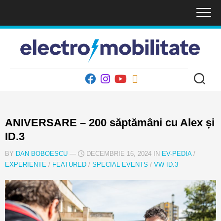
Skip
to
content
ANIVERSARE – 200 săptămâni cu Alex și
ID.3
BY
DAN BOBOESCU
—
DECEMBRIE 16, 2024 IN
EV-PEDIA
/
EXPERIENTE
/
FEATURED
/
SPECIAL EVENTS
/
VW ID.3