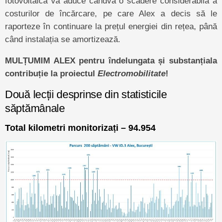
fotovoltaică va aduce cândva o scădere considerabilă a
costurilor de încărcare, pe care Alex a decis să le
raporteze în continuare la prețul energiei din rețea, până
când instalația se amortizează.
MULȚUMIM ALEX pentru îndelungata și substanțiala
contribuție la proiectul
Electromobilitate
!
Două lecții desprinse din statisticile
săptămânale
Total kilometri monitorizați – 94.954