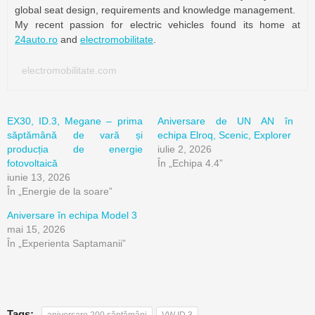
global seat design, requirements and knowledge management.
My recent passion for electric vehicles found its home at
24auto.ro
and
electromobilitate
.
electromobilitate.com
EX30, ID.3, Megane – prima
Aniversare de UN AN în
săptămână de vară și
echipa Elroq, Scenic, Explorer
producția de energie
iulie 2, 2026
fotovoltaică
În „Echipa 4.4”
iunie 13, 2026
În „Energie de la soare”
Aniversare în echipa Model 3
mai 15, 2026
În „Experienta Saptamanii”
Tags: