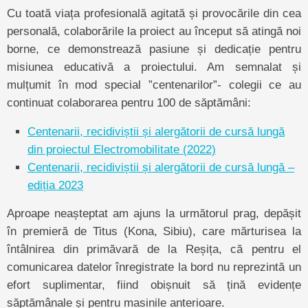
Cu toată viața profesională agitată și provocările din cea
personală, colaborările la proiect au început să atingă noi
borne, ce demonstrează pasiune și dedicație pentru
misiunea educativă a proiectului. Am semnalat și
mulțumit în mod special ”centenarilor”- colegii ce au
continuat colaborarea pentru 100 de săptămâni:
Centenarii, recidiviștii și alergătorii de cursă lungă
din proiectul Electromobilitate (2022)
Centenarii, recidiviștii și alergătorii de cursă lungă –
ediția 2023
Aproape neașteptat am ajuns la următorul prag, depășit
în premieră de Titus (Kona, Sibiu), care mărturisea la
întâlnirea din primăvară de la Reșița, că pentru el
comunicarea datelor înregistrate la bord nu reprezintă un
efort suplimentar, fiind obișnuit să țină evidențe
săptămânale și pentru masinile anterioare.