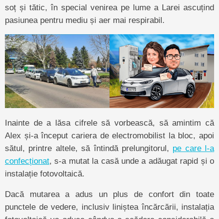
soț și tătic, în special venirea pe lume a Larei ascuțind
pasiunea pentru mediu și aer mai respirabil.
Inainte de a lăsa cifrele să vorbească, să amintim că
Alex și-a început cariera de electromobilist la bloc, apoi
sătul, printre altele, să întindă prelungitorul,
pe care l-a
confecționat
, s-a mutat la casă unde a adăugat rapid și o
instalație fotovoltaică.
Dacă mutarea a adus un plus de confort din toate
punctele de vedere, inclusiv liniștea încărcării, instalația