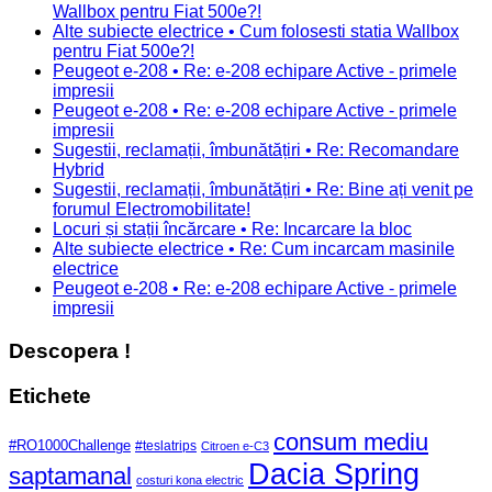
Wallbox pentru Fiat 500e?!
Alte subiecte electrice • Cum folosesti statia Wallbox
pentru Fiat 500e?!
Peugeot e-208 • Re: e-208 echipare Active - primele
impresii
Peugeot e-208 • Re: e-208 echipare Active - primele
impresii
Sugestii, reclamații, îmbunătățiri • Re: Recomandare
Hybrid
Sugestii, reclamații, îmbunătățiri • Re: Bine ați venit pe
forumul Electromobilitate!
Locuri și stații încărcare • Re: Incarcare la bloc
Alte subiecte electrice • Re: Cum incarcam masinile
electrice
Peugeot e-208 • Re: e-208 echipare Active - primele
impresii
Descopera !
Etichete
consum mediu
#RO1000Challenge
#teslatrips
Citroen e-C3
Dacia Spring
saptamanal
costuri kona electric