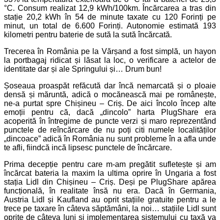
°C. Consum realizat 12,9 kWh/100km. Încărcarea a tras din
stație 20,2 kWh în 54 de minute taxate cu 120 Forinți pe
minut, un total de 6.600 Forinți. Autonomie estimată 193
kilometri pentru baterie de sută la sută încărcată.
Trecerea în România pe la Vărșand a fost simplă, un hayon
la portbagaj ridicat și lăsat la loc, o verificare a actelor de
identitate dar și ale Springului și… Drum bun!
Șoseaua proaspăt refăcută dar încă nemarcată și o ploaie
densă și măruntă, adică o mocănească mai pe românește,
ne-a purtat spre Chișineu – Criș. De aici încolo încep alte
emoții pentru că, dacă „dincolo” harta PlugShare era
acoperită în întregime de puncte verzi și maro reprezentând
punctele de reîncărcare de nu poți citi numele localităților
„dincoace” adică în România nu sunt probleme în a afla unde
te afli, fiindcă incă lipsesc punctele de încărcare.
Prima decepție pentru care m-am pregătit sufletește și am
încărcat bateria la maxim la ultima oprire în Ungaria a fost
stația Lidl din Chișineu – Criș. Deși pe PlugShare apărea
funcțională, în realitate însă nu era. Dacă în Germania,
Austria Lidl și Kaufland au oprit stațiile gratuite pentru a le
trece pe taxare în câteva săptămâni, la noi… stațiile Lidl sunt
oprite de câteva luni și implementarea sistemului cu taxă va