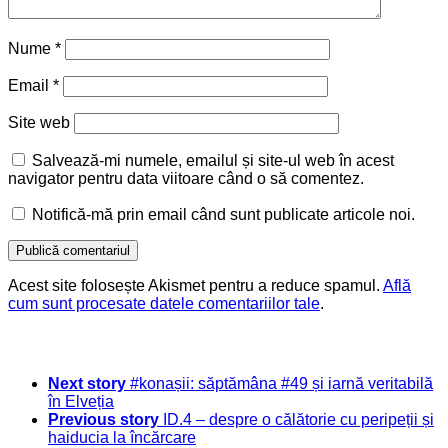
Nume
*
Email
*
Site web
Salvează-mi numele, emailul și site-ul web în acest
navigator pentru data viitoare când o să comentez.
Notifică-mă prin email când sunt publicate articole noi.
Acest site folosește Akismet pentru a reduce spamul.
Află
cum sunt procesate datele comentariilor tale
.
Next story
#konașii: săptămâna #49 și iarnă veritabilă
în Elveția
Previous story
ID.4 – despre o călătorie cu peripeții și
haiducia la încărcare