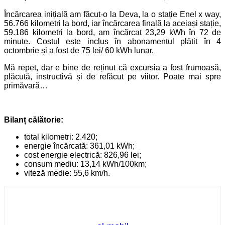
Încărcarea inițială am făcut-o la Deva, la o stație Enel x way,
56.766 kilometri la bord, iar încărcarea finală la aceiași stație,
59.186 kilometri la bord, am încărcat 23,29 kWh în 72 de
minute. Costul este inclus în abonamentul plătit în 4
octombrie și a fost de 75 lei/ 60 kWh lunar.
Mă repet, dar e bine de reținut că excursia a fost frumoasă,
plăcută, instructivă și de refăcut pe viitor. Poate mai spre
primăvară…
Bilanț călătorie:
total kilometri: 2.420;
energie încărcată: 361,01 kWh;
cost energie electrică: 826,96 lei;
consum mediu: 13,14 kWh/100km;
viteză medie: 55,6 km/h.