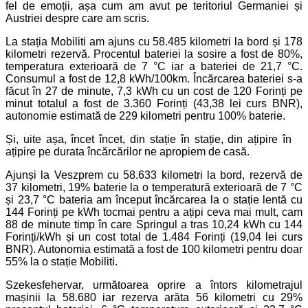
fel de emoții, așa cum am avut pe teritoriul Germaniei și
Austriei despre care am scris.
La stația Mobiliti am ajuns cu 58.485 kilometri la bord și 178
kilometri rezervă. Procentul bateriei la sosire a fost de 80%,
temperatura exterioară de 7 °C iar a bateriei de 21,7 °C.
Consumul a fost de 12,8 kWh/100km. Încărcarea bateriei s-a
făcut în 27 de minute, 7,3 kWh cu un cost de 120 Forinți pe
minut totalul a fost de 3.360 Forinți (43,38 lei curs BNR),
autonomie estimată de 229 kilometri pentru 100% baterie.
Și, uite așa, încet încet, din stație în stație, din ațipire în
ațipire pe durata încărcărilor ne apropiem de casă.
Ajunși la Veszprem cu 58.633 kilometri la bord, rezervă de
37 kilometri, 19% baterie la o temperatură exterioară de 7 °C
și 23,7 °C bateria am început încărcarea la o stație lentă cu
144 Forinți pe kWh tocmai pentru a ațipi ceva mai mult, cam
88 de minute timp în care Springul a tras 10,24 kWh cu 144
Forinți/kWh și un cost total de 1.484 Forinți (19,04 lei curs
BNR). Autonomia estimată a fost de 100 kilometri pentru doar
55% la o stație Mobiliti.
Szekesfehervar, următoarea oprire a întors kilometrajul
mașinii la 58.680 iar rezerva arăta 56 kilometri cu 29%