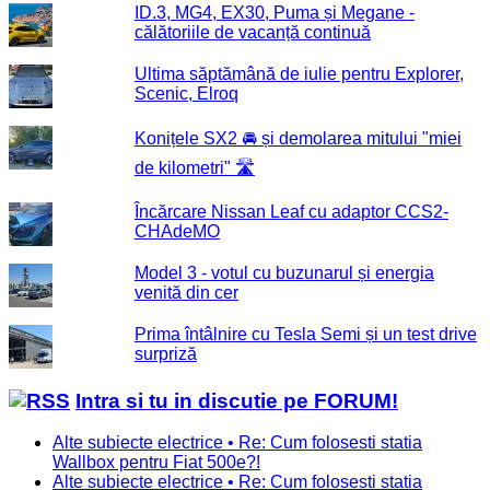
ID.3, MG4, EX30, Puma și Megane -
călătoriile de vacanță continuă
Ultima săptămână de iulie pentru Explorer,
Scenic, Elroq
Konițele SX2 🚘 și demolarea mitului "miei
de kilometri" 🛣️
Încărcare Nissan Leaf cu adaptor CCS2-
CHAdeMO
Model 3 - votul cu buzunarul și energia
venită din cer
Prima întâlnire cu Tesla Semi și un test drive
surpriză
Intra si tu in discutie pe FORUM!
Alte subiecte electrice • Re: Cum folosesti statia
Wallbox pentru Fiat 500e?!
Alte subiecte electrice • Re: Cum folosesti statia