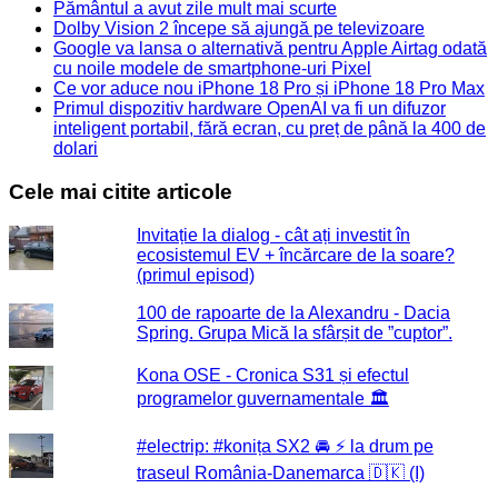
Pământul a avut zile mult mai scurte
Dolby Vision 2 începe să ajungă pe televizoare
Google va lansa o alternativă pentru Apple Airtag odată
cu noile modele de smartphone-uri Pixel
Ce vor aduce nou iPhone 18 Pro și iPhone 18 Pro Max
Primul dispozitiv hardware OpenAI va fi un difuzor
inteligent portabil, fără ecran, cu preț de până la 400 de
dolari
Cele mai citite articole
Invitație la dialog - cât ați investit în
ecosistemul EV + încărcare de la soare?
(primul episod)
100 de rapoarte de la Alexandru - Dacia
Spring. Grupa Mică la sfârșit de ”cuptor”.
Kona OSE - Cronica S31 și efectul
programelor guvernamentale 🏛️
#electrip: #konița SX2 🚘 ⚡️ la drum pe
traseul România-Danemarca 🇩🇰 (I)