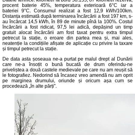
procent baterie 45%, temperatura exterioară 6°C iar a
bateriei 9°C. Consumul realizat a fost 12,9 kWh/100km.
Distanța estimată după terminarea încărcării a fost 197 km, s-
au încărcat 14,5 kWh, în 89 de minute pînă la 100%. Costul
încărcării a fost ridicat, 97,5 lei adică, depășind un timp
gratuit alocat încărcării am fost taxat pentru extra timpul
petrecut la stație, o eroare din partea mea și, mai ales,
neatenție la condițiile afișate de aplicație cu privire la taxare
și timpul petrecut la stație.
De data asta șoseaua ne-a purtat pe malul drept al Dunării
care ne-a însoțit o bună bucată de drum oferindu-ne
priveliștea a două castele medievale pe care nu am reușit să
le fotografiez. Nedorind să încasez vreo amendă nu am oprit
pe marginea drumului, oriunde și oricum așa cum se
procedează „în alte părți”.