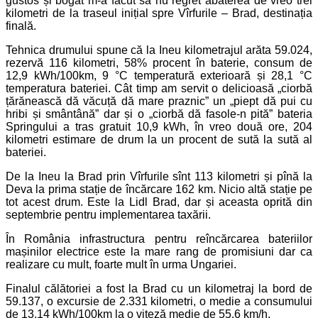
gustos și bogat m-a făcut să nu regret abaterea de vreo trei
kilometri de la traseul inițial spre Vîrfurile – Brad, destinația
finală.
Tehnica drumului spune că la Ineu kilometrajul arăta 59.024,
rezervă 116 kilometri, 58% procent în baterie, consum de
12,9 kWh/100km, 9 °C temperatură exterioară și 28,1 °C
temperatura bateriei. Cât timp am servit o delicioasă „ciorbă
țărănească dă văcuță dă mare praznic” un „piept dă pui cu
hribi și smântână” dar și o „ciorbă dă fasole-n pită” bateria
Springului a tras gratuit 10,9 kWh, în vreo două ore, 204
kilometri estimare de drum la un procent de sută la sută al
bateriei.
De la Ineu la Brad prin Vîrfurile sînt 113 kilometri și pînă la
Deva la prima stație de încărcare 162 km. Nicio altă stație pe
tot acest drum. Este la Lidl Brad, dar și aceasta oprită din
septembrie pentru implementarea taxării.
În România infrastructura pentru reîncărcarea bateriilor
mașinilor electrice este la mare rang de promisiuni dar ca
realizare cu mult, foarte mult în urma Ungariei.
Finalul călătoriei a fost la Brad cu un kilometraj la bord de
59.137, o excursie de 2.331 kilometri, o medie a consumului
de 13,14 kWh/100km la o viteză medie de 55,6 km/h.