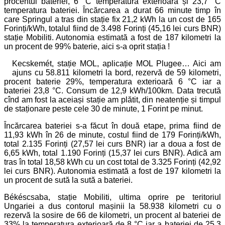
procentul bateriei, 6 °C temperatura exterioară și 23,7 °C
temperatura bateriei. Încărcarea a durat 66 minute timp în
care Springul a tras din stație fix 21,2 kWh la un cost de 165
Forinți/kWh, totalul fiind de 3.498 Forinți (45,16 lei curs BNR)
stație Mobiliti. Autonomia estimată a fost de 187 kilometri la
un procent de 99% baterie, aici s-a oprit stația !
Kecskemét, stație MOL, aplicație MOL Plugee… Aici am
ajuns cu 58.811 kilometri la bord, rezervă de 59 kilometri,
procent baterie 29%, temperatura exterioară 6 °C iar a
bateriei 23,8 °C. Consum de 12,9 kWh/100km. Data trecută
cînd am fost la aceiași stație am plătit, din neatenție și timpul
de staționare peste cele 30 de minute, 1 Forint pe minut.
Încărcarea bateriei s-a făcut în două etape, prima fiind de
11,93 kWh în 26 de minute, costul fiind de 179 Forinți/kWh,
total 2.135 Forinți (27,57 lei curs BNR) iar a doua a fost de
6,65 kWh, total 1.190 Forinți (15,37 lei curs BNR). Adică am
tras în total 18,58 kWh cu un cost total de 3.325 Forinți (42,92
lei curs BNR). Autonomia estimată a fost de 197 kilometri la
un procent de sută la sută a bateriei.
Békéscsaba, stație Mobiliti, ultima oprire pe teritoriul
Ungariei a dus contorul mașinii la 58.938 kilometri cu o
rezervă la sosire de 66 de kilometri, un procent al bateriei de
33% la temperatura exterioară de 8 °C iar a bateriei de 25,3