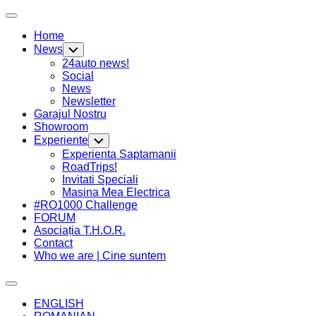
Skip
Expand
to
Menu
Home
content
News
Toggle
Child
24auto news!
Menu
Social
News
Newsletter
Garajul Nostru
Showroom
Experiente
Toggle
Child
Experienta Saptamanii
Menu
Current
RoadTrips!
Page
Invitati Speciali
Parent
Masina Mea Electrica
#RO1000 Challenge
FORUM
Asociația T.H.O.R.
Contact
Who we are | Cine suntem
Expand
Menu
ENGLISH