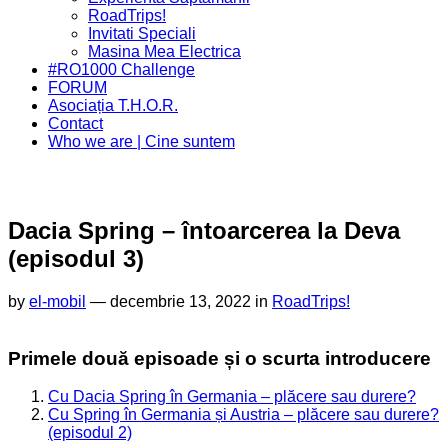
Menu
Current
RoadTrips!
Page
Invitati Speciali
Parent
Masina Mea Electrica
#RO1000 Challenge
FORUM
Asociația T.H.O.R.
Contact
Who we are | Cine suntem
Dacia Spring – întoarcerea la Deva
(episodul 3)
by
el-mobil
—
decembrie 13, 2022 in
RoadTrips!
Primele două episoade și o scurta introducere
Cu Dacia Spring în Germania – plăcere sau durere?
Cu Spring în Germania și Austria – plăcere sau durere?
(episodul 2)