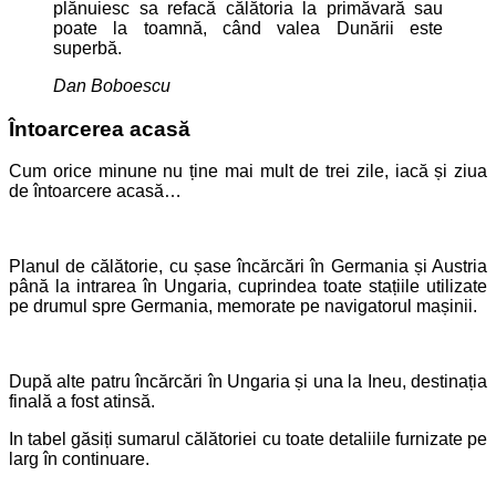
plănuiesc sa refacă călătoria la primăvară sau
poate la toamnă, când valea Dunării este
superbă.
Dan Boboescu
Întoarcerea acasă
Cum orice minune nu ține mai mult de trei zile, iacă și ziua
de întoarcere acasă…
Planul de călătorie, cu șase încărcări în Germania și Austria
până la intrarea în Ungaria, cuprindea toate stațiile utilizate
pe drumul spre Germania, memorate pe navigatorul mașinii.
După alte patru încărcări în Ungaria și una la Ineu, destinația
finală a fost atinsă.
In tabel găsiți sumarul călătoriei cu toate detaliile furnizate pe
larg în continuare.