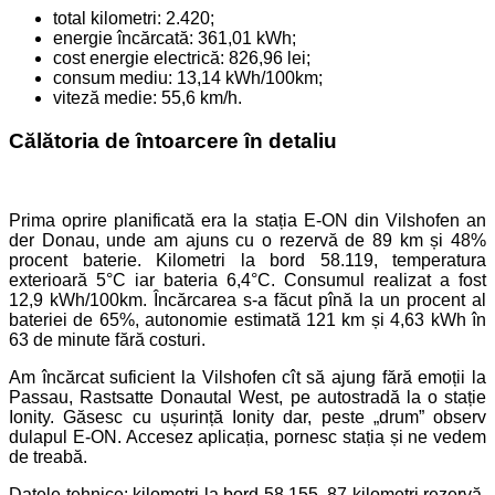
total kilometri: 2.420;
energie încărcată: 361,01 kWh;
cost energie electrică: 826,96 lei;
consum mediu: 13,14 kWh/100km;
viteză medie: 55,6 km/h.
Călătoria de întoarcere în detaliu
Prima oprire planificată era la stația E-ON din Vilshofen an
der Donau, unde am ajuns cu o rezervă de 89 km și 48%
procent baterie. Kilometri la bord 58.119, temperatura
exterioară 5°C iar bateria 6,4°C. Consumul realizat a fost
12,9 kWh/100km. Încărcarea s-a făcut pînă la un procent al
bateriei de 65%, autonomie estimată 121 km și 4,63 kWh în
63 de minute fără costuri.
Am încărcat suficient la Vilshofen cît să ajung fără emoții la
Passau, Rastsatte Donautal West, pe autostradă la o stație
Ionity. Găsesc cu ușurință Ionity dar, peste „drum” observ
dulapul E-ON. Accesez aplicația, pornesc stația și ne vedem
de treabă.
Datele tehnice: kilometri la bord 58.155, 87 kilometri rezervă,