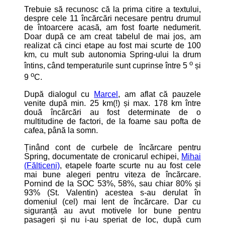
Trebuie să recunosc că la prima citire a textului,
despre cele 11 încărcări necesare pentru drumul
de întoarcere acasă, am fost foarte nedumerit.
Doar după ce am creat tabelul de mai jos, am
realizat că cinci etape au fost mai scurte de 100
km, cu mult sub autonomia Spring-ului la drum
o
întins, când temperaturile sunt cuprinse între 5
și
o
9
C.
După dialogul cu
Marcel
, am aflat că pauzele
venite după min. 25 km(!) și max. 178 km între
două încărcări au fost determinate de o
multitudine de factori, de la foame sau pofta de
cafea, până la somn.
Ținând cont de curbele de încărcare pentru
Spring, documentate de cronicarul echipei,
Mihai
(Fălticeni)
, etapele foarte scurte nu au fost cele
mai bune alegeri pentru viteza de încărcare.
Pornind de la SOC 53%, 58%, sau chiar 80% și
93% (St. Valentin) acestea s-au derulat în
domeniul (cel) mai lent de încărcare. Dar cu
siguranță au avut motivele lor bune pentru
pasageri și nu i-au speriat de loc, după cum