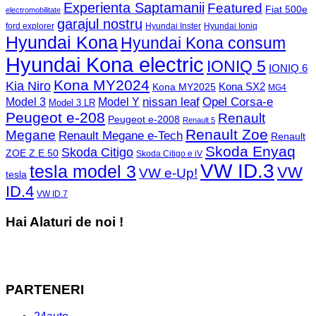
Experienta Saptamanii
Featured
Fiat 500e
electromobilitate
garajul nostru
ford explorer
Hyundai Inster
Hyundai Ioniq
Hyundai Kona
Hyundai Kona consum
Hyundai Kona electric
IONIQ 5
IONIQ 6
Kona MY2024
Kia Niro
Kona MY2025
Kona SX2
MG4
Opel Corsa-e
Model 3
nissan leaf
Model Y
Model 3 LR
Peugeot e-208
Renault
Peugeot e-2008
Renault 5
Renault Zoe
Megane
Renault Megane e-Tech
Renault
Skoda Enyaq
Skoda Citigo
ZOE Z.E.50
Skoda Citigo e iV
VW ID.3
tesla model 3
VW
VW e-Up!
tesla
ID.4
VW ID.7
Hai Alaturi de noi !
PARTENERI