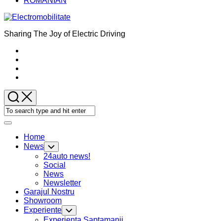
ROMANIAN
Sharing The Joy of Electric Driving
Expand
Menu
Home
News
Toggle
Child
24auto news!
Menu
Social
News
Newsletter
Garajul Nostru
Showroom
Experiente
Toggle
Child
Experienta Saptamanii