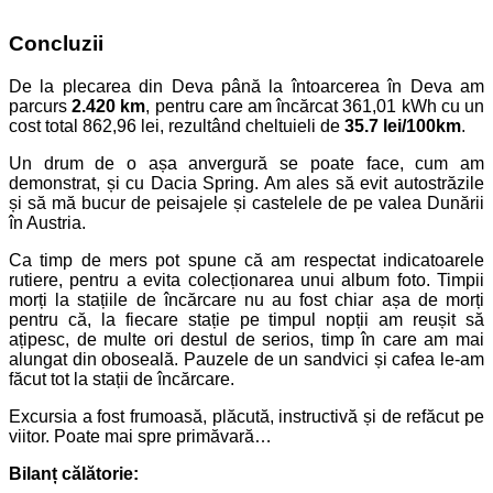
Concluzii
De la plecarea din Deva până la întoarcerea în Deva am
parcurs
2.420 km
, pentru care am încărcat 361,01 kWh cu un
cost total 862,96 lei, rezultând cheltuieli de
35.7 lei/100km
.
Un drum de o așa anvergură se poate face, cum am
demonstrat, și cu Dacia Spring. Am ales să evit autostrăzile
și să mă bucur de peisajele și castelele de pe valea Dunării
în Austria.
Ca timp de mers pot spune că am respectat indicatoarele
rutiere, pentru a evita colecționarea unui album foto. Timpii
morți la stațiile de încărcare nu au fost chiar așa de morți
pentru că, la fiecare stație pe timpul nopții am reușit să
ațipesc, de multe ori destul de serios, timp în care am mai
alungat din oboseală. Pauzele de un sandvici și cafea le-am
făcut tot la stații de încărcare.
Excursia a fost frumoasă, plăcută, instructivă și de refăcut pe
viitor. Poate mai spre primăvară…
Bilanț călătorie: