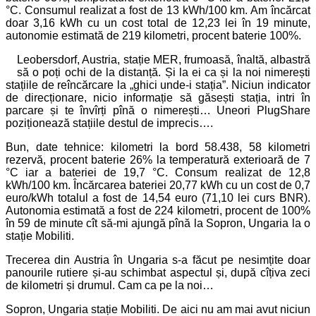
°C. Consumul realizat a fost de 13 kWh/100 km. Am încărcat
doar 3,16 kWh cu un cost total de 12,23 lei în 19 minute,
autonomie estimată de 219 kilometri, procent baterie 100%.
Leobersdorf, Austria, stație MER, frumoasă, înaltă, albastră
să o poți ochi de la distanță. Și la ei ca și la noi nimerești
stațiile de reîncărcare la „ghici unde-i stația”. Niciun indicator
de direcționare, nicio informație să găsești stația, intri în
parcare și te învîrți pînă o nimerești… Uneori PlugShare
poziționează stațiile destul de imprecis….
Bun, date tehnice: kilometri la bord 58.438, 58 kilometri
rezervă, procent baterie 26% la temperatură exterioară de 7
°C iar a bateriei de 19,7 °C. Consum realizat de 12,8
kWh/100 km. Încărcarea bateriei 20,77 kWh cu un cost de 0,7
euro/kWh totalul a fost de 14,54 euro (71,10 lei curs BNR).
Autonomia estimată a fost de 224 kilometri, procent de 100%
în 59 de minute cît să-mi ajungă pînă la Sopron, Ungaria la o
stație Mobiliti.
Trecerea din Austria în Ungaria s-a făcut pe nesimțite doar
panourile rutiere și-au schimbat aspectul și, după cîțiva zeci
de kilometri și drumul. Cam ca pe la noi…
Sopron, Ungaria stație Mobiliti. De aici nu am mai avut niciun