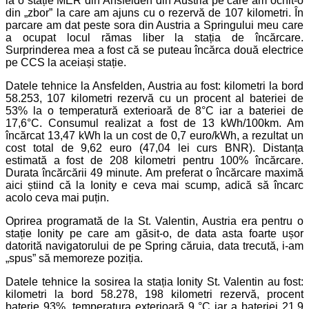
la o stație MER din Ansfelden din Austria pe care am ochit-o
din „zbor” la care am ajuns cu o rezervă de 107 kilometri. În
parcare am dat peste sora din Austria a Springului meu care
a ocupat locul rămas liber la stația de încărcare.
Surprinderea mea a fost că se puteau încărca două electrice
pe CCS la aceiași stație.
Datele tehnice la Ansfelden, Austria au fost: kilometri la bord
58.253, 107 kilometri rezervă cu un procent al bateriei de
53% la o temperatură exterioară de 8°C iar a bateriei de
17,6°C. Consumul realizat a fost de 13 kWh/100km. Am
încărcat 13,47 kWh la un cost de 0,7 euro/kWh, a rezultat un
cost total de 9,62 euro (47,04 lei curs BNR). Distanța
estimată a fost de 208 kilometri pentru 100% încărcare.
Durata încărcării 49 minute. Am preferat o încărcare maximă
aici știind că la Ionity e ceva mai scump, adică să încarc
acolo ceva mai puțin.
Oprirea programată de la St. Valentin, Austria era pentru o
stație Ionity pe care am găsit-o, de data asta foarte ușor
datorită navigatorului de pe Spring căruia, data trecută, i-am
„spus” să memoreze poziția.
Datele tehnice la sosirea la stația Ionity St. Valentin au fost:
kilometri la bord 58.278, 198 kilometri rezervă, procent
baterie 93%, temperatura exterioară 9 °C iar a bateriei 21,9