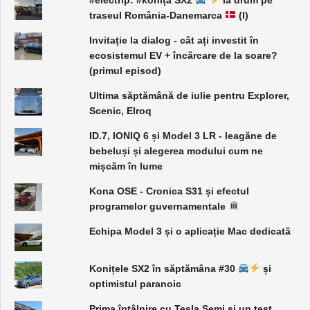
traseul România-Danemarca
(I)
Invitație la dialog - cât ați investit în
ecosistemul EV + încărcare de la soare?
(primul episod)
Ultima săptămână de iulie pentru Explorer,
Scenic, Elroq
ID.7, IONIQ 6 și Model 3 LR - leagăne de
bebeluși și alegerea modului cum ne
mișcăm în lume
Kona OSE - Cronica S31 și efectul
programelor guvernamentale
Echipa Model 3 și o aplicație Mac dedicată
Konițele SX2 în săptămâna #30
și
optimistul paranoic
Prima întâlnire cu Tesla Semi și un test