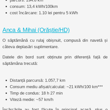
consum: 13,4 kWh/100km
cost încărcare: 1.10 lei pentru 5 kWh
Anca & Mihai (Orăștie/HD)
O săptămână cu rulaj obișnuit, compusă din navetă și
câteva deplasări suplimentare.
Datele din bord sunt obținute prin diferență față de
săptămâna trecută:
Distanță parcursă: 1.057,7 km
Consum mediu afișat/calculat: ~21 kWh/100 km***
Timp de condus: 18 h 27 min
Viteză medie: ~57 km/h
Încărcările au fost făcute în principal acasă, plus o