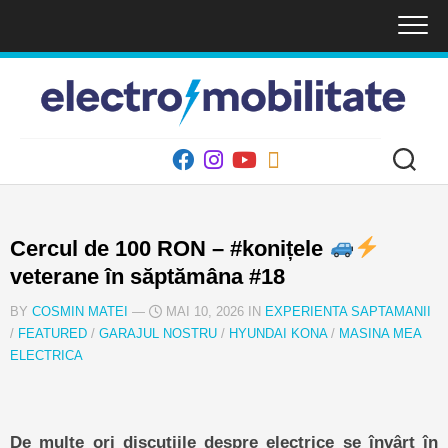
Skip
to
content
Cercul de 100 RON – #konițele
veterane în săptămâna #18
BY
COSMIN MATEI
—
MAI 10, 2026 IN
EXPERIENTA SAPTAMANII
/
FEATURED
/
GARAJUL NOSTRU
/
HYUNDAI KONA
/
MASINA MEA
ELECTRICA
De multe ori discuțiile despre electrice se învârt în