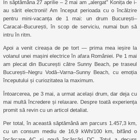
În săptămâna 27 aprilie – 2 mai am „alergat” Konița de i-
au sărit electronii! Am început perioada cu o încălzire
pentru mini-vacanța de 1 mai: un drum București–
Caracal–București, în scop de serviciu, numai bun să
intru în ritm.
Apoi a venit cireașa de pe tort — prima mea ieșire la
volanul unei mașini electrice în afara României. Pe 1 mai
am plecat din București către Sunny Beach, pe traseul
București–Negru Vodă–Varna–Sunny Beach, cu emoția
începutului și curiozitatea la maximum.
Întoarcerea, pe 3 mai, a urmat același drum, dar deja cu
mai multă încredere și relaxare. Despre toată experiența
promit să revin cu un articol detaliat.
Per total, în această săptămână am parcurs 1.457,3 km,
cu un consum mediu de 16,9 kWh/100 km, bifând o
încărcare AC și nouă încărcări DC. Totul a decurs