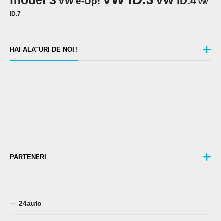
VW ID.4
VW e-Up!
VW
ID.7
HAI ALATURI DE NOI !
PARTENERI
24auto