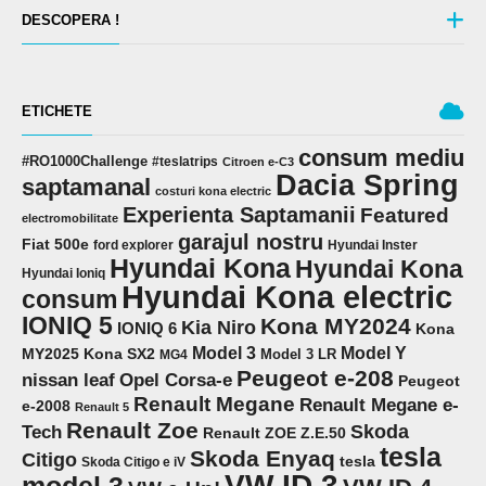
DESCOPERA !
ETICHETE
consum mediu
#RO1000Challenge
#teslatrips
Citroen e-C3
Dacia Spring
saptamanal
costuri kona electric
Experienta Saptamanii
Featured
electromobilitate
garajul nostru
Fiat 500e
ford explorer
Hyundai Inster
Hyundai Kona
Hyundai Kona
Hyundai Ioniq
Hyundai Kona electric
consum
IONIQ 5
Kona MY2024
Kia Niro
IONIQ 6
Kona
Model 3
Model Y
MY2025
Kona SX2
Model 3 LR
MG4
Peugeot e-208
Opel Corsa-e
nissan leaf
Peugeot
Renault Megane
Renault Megane e-
e-2008
Renault 5
Renault Zoe
Skoda
Tech
Renault ZOE Z.E.50
tesla
Skoda Enyaq
Citigo
tesla
Skoda Citigo e iV
VW ID.3
model 3