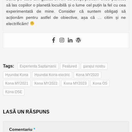
să las copiilor o planetă locuibilă și o lume cel puțin la fel cu cea
experimentată de mine. Consider că suntem obligați să
acționăm pentru astfel de obiective, așa că … citim și ne
electrificăm!
Tags:
Experienta Saptamanii
Featured
garajul nostru
Hyundai Kona
Hyundai Kona electric
Kona MY2020
Kona MY2021
Kona MY2022
Kona MY2023
Kona OS
Kona OSE
LASĂ UN RĂSPUNS
Comentariu
*