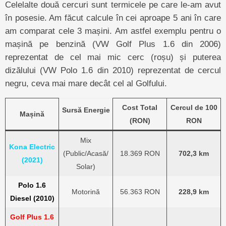
Celelalte două cercuri sunt termicele pe care le-am avut
în posesie. Am făcut calcule în cei aproape 5 ani în care
am comparat cele 3 mașini. Am astfel exemplu pentru o
mașină pe benzină (VW Golf Plus 1.6 din 2006)
reprezentat de cel mai mic cerc (roșu) și puterea
dizălului (VW Polo 1.6 din 2010) reprezentat de cercul
negru, ceva mai mare decât cel al Golfului.
Cost Total
Cercul de 100
Sursă Energie
Mașină
(RON)
RON
Mix
Kona Electric
(Public/Acasă/
18.369 RON
702,3 km
(2021)
Solar)
Polo 1.6
Motorină
56.363 RON
228,9 km
Diesel (2010)
Golf Plus 1.6