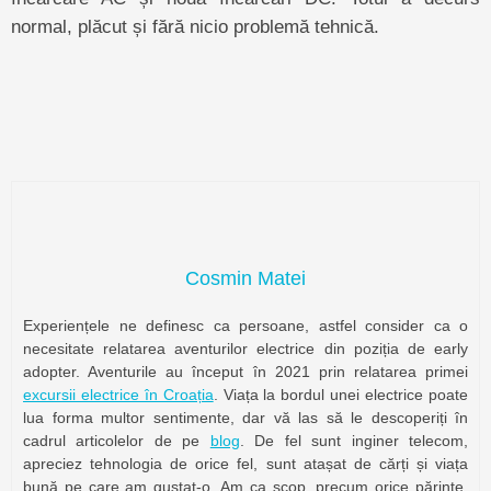
normal, plăcut și fără nicio problemă tehnică.
Cosmin Matei
Experiențele ne definesc ca persoane, astfel consider ca o
necesitate relatarea aventurilor electrice din poziția de early
adopter. Aventurile au început în 2021 prin relatarea primei
excursii electrice în Croația
. Viața la bordul unei electrice poate
lua forma multor sentimente, dar vă las să le descoperiți în
cadrul articolelor de pe
blog
. De fel sunt inginer telecom,
apreciez tehnologia de orice fel, sunt atașat de cărți și viața
bună pe care am gustat-o. Am ca scop, precum orice părinte,