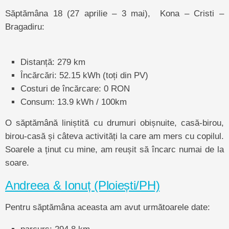
Săptămâna 18 (27 aprilie – 3 mai), Kona – Cristi –
Bragadiru:
Distanță: 279 km
Încărcări: 52.15 kWh (toți din PV)
Costuri de încărcare: 0 RON
Consum: 13.9 kWh / 100km
O săptămână liniștită cu drumuri obișnuite, casă-birou,
birou-casă și câteva activități la care am mers cu copilul.
Soarele a ținut cu mine, am reușit să încarc numai de la
soare.
Andreea & Ionuț (Ploiești/PH)
Pentru săptămâna aceasta am avut următoarele date:
parcurs: 294.8 km