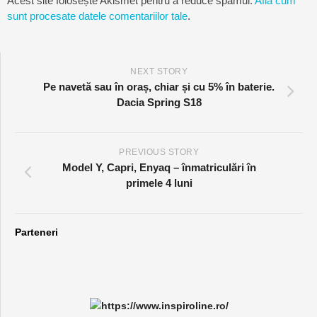
Acest site folosește Akismet pentru a reduce spamul.
Află cum
sunt procesate datele comentariilor tale
.
NEXT STORY
Pe navetă sau în oraș, chiar și cu 5% în baterie.
Dacia Spring S18
PREVIOUS STORY
Model Y, Capri, Enyaq – înmatriculări în
primele 4 luni
Parteneri