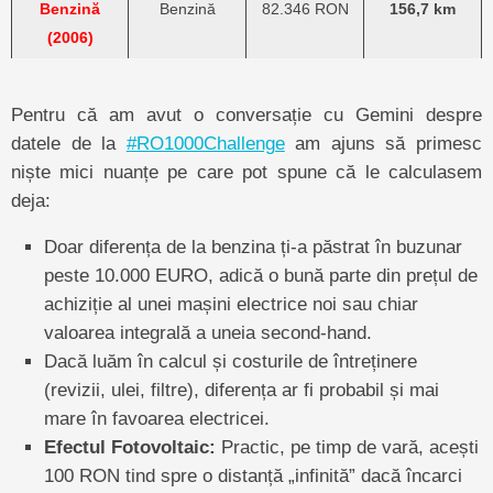
Benzină
Benzină
82.346 RON
156,7 km
(2006)
Pentru că am avut o conversație cu Gemini despre
datele de la
#RO1000Challenge
am ajuns să primesc
niște mici nuanțe pe care pot spune că le calculasem
deja:
Doar diferența de la benzina ți-a păstrat în buzunar
peste 10.000 EURO, adică o bună parte din prețul de
achiziție al unei mașini electrice noi sau chiar
valoarea integrală a uneia second-hand.
Dacă luăm în calcul și costurile de întreținere
(revizii, ulei, filtre), diferența ar fi probabil și mai
mare în favoarea electricei.
Efectul Fotovoltaic:
Practic, pe timp de vară, acești
100 RON tind spre o distanță „infinită” dacă încarci