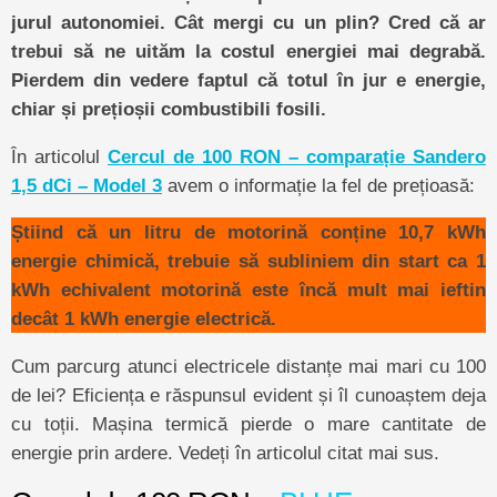
jurul autonomiei. Cât mergi cu un plin? Cred că ar
trebui să ne uităm la costul energiei mai degrabă.
Pierdem din vedere faptul că totul în jur e energie,
chiar și prețioșii combustibili fosili.
În articolul
Cercul de 100 RON – comparație Sandero
1,5 dCi – Model 3
avem o informație la fel de prețioasă:
Știind că un litru de motorină conține 10,7 kWh
energie chimică, trebuie să subliniem din start ca 1
kWh echivalent motorină este încă mult mai ieftin
decât 1 kWh energie electrică.
Cum parcurg atunci electricele distanțe mai mari cu 100
de lei? Eficiența e răspunsul evident și îl cunoaștem deja
cu toții. Mașina termică pierde o mare cantitate de
energie prin ardere. Vedeți în articolul citat mai sus.