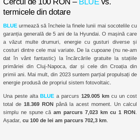
Cercul de 100 RON –
BLUE
vs.
termicele din dotare
BLUE
urmează să încheie la finele lunii mai socotelile cu
garanția generală de 5 ani de la Hyundai. O mașină care
a văzut multe drumuri, energie cu gusturi diverse și
costuri dintre cele mai variate. De la cupoane (nu ne-am
dat în vânt fantastic) la încărcările gratuite la stațiile
primăriei din Cluj-Napoca, dar și cele din Croația din
primii ani. Mai mult, din 2023 suntem parțial propulsați de
energie produsă de propriul sistem fotovoltaic.
Una peste alta
BLUE
a parcurs
129.005 km
cu un cost
total de
18.369 RON
până la acest moment. Un calcul
simplu ne spune că
am parcurs 7,023 km cu 1 RON
.
Așadar,
cu 100 de lei am parcurs 702,3 km
.