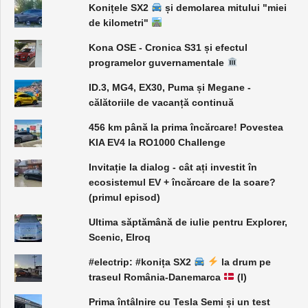
Konițele SX2
și demolarea mitului "miei
de kilometri"
Kona OSE - Cronica S31 și efectul
programelor guvernamentale
ID.3, MG4, EX30, Puma și Megane -
călătoriile de vacanță continuă
456 km până la prima încărcare! Povestea
KIA EV4 la RO1000 Challenge
Invitație la dialog - cât ați investit în
ecosistemul EV + încărcare de la soare?
(primul episod)
Ultima săptămână de iulie pentru Explorer,
Scenic, Elroq
#electrip: #konița SX2
la drum pe
traseul România-Danemarca
(I)
Prima întâlnire cu Tesla Semi și un test