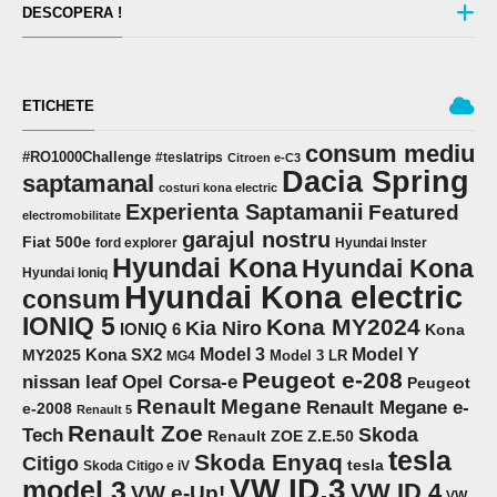
DESCOPERA !
ETICHETE
consum mediu
#RO1000Challenge
#teslatrips
Citroen e-C3
Dacia Spring
saptamanal
costuri kona electric
Experienta Saptamanii
Featured
electromobilitate
garajul nostru
Fiat 500e
ford explorer
Hyundai Inster
Hyundai Kona
Hyundai Kona
Hyundai Ioniq
Hyundai Kona electric
consum
IONIQ 5
Kona MY2024
Kia Niro
IONIQ 6
Kona
Model 3
Model Y
MY2025
Kona SX2
Model 3 LR
MG4
Peugeot e-208
Opel Corsa-e
nissan leaf
Peugeot
Renault Megane
Renault Megane e-
e-2008
Renault 5
Renault Zoe
Skoda
Tech
Renault ZOE Z.E.50
tesla
Skoda Enyaq
Citigo
tesla
Skoda Citigo e iV
VW ID.3
model 3
VW ID.4
VW e-Up!
VW