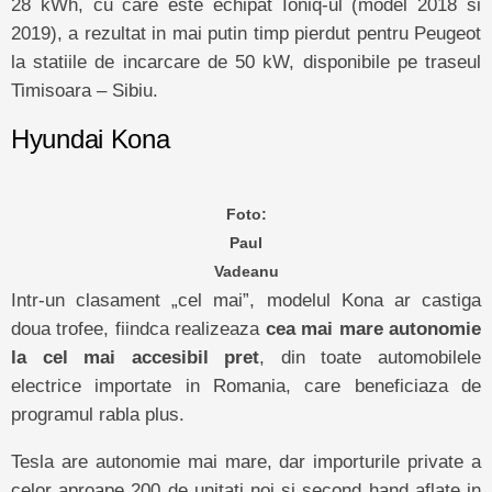
28 kWh, cu care este echipat Ioniq-ul (model 2018 si
2019), a rezultat in mai putin timp pierdut pentru Peugeot
la statiile de incarcare de 50 kW, disponibile pe traseul
Timisoara – Sibiu.
Hyundai Kona
Foto:
Paul
Vadeanu
Intr-un clasament „cel mai”, modelul Kona ar castiga
doua trofee, fiindca realizeaza
cea mai mare autonomie
la cel mai accesibil pret
, din toate automobilele
electrice importate in Romania, care beneficiaza de
programul rabla plus.
Tesla are autonomie mai mare, dar importurile private a
celor aproape 200 de unitati noi si second hand aflate in