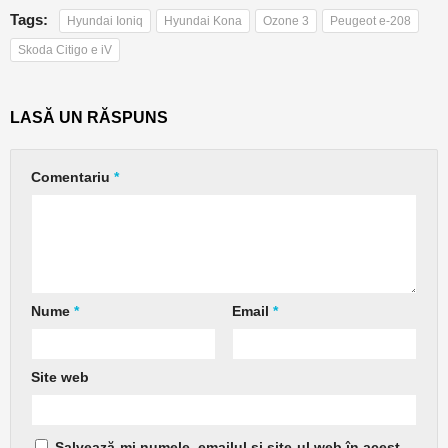
Tags:
Hyundai Ioniq
Hyundai Kona
Ozone 3
Peugeot e-208
Skoda Citigo e iV
LASĂ UN RĂSPUNS
Comentariu
*
Nume
*
Email
*
Site web
Salvează-mi numele, emailul și site-ul web în acest