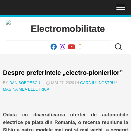
Skip
to
content
Despre preferintele „electro-pionierilor”
BY
DAN BOBOESCU
—
MAI 27, 2020 IN
GARAJUL NOSTRU
/
MASINA MEA ELECTRICA
Odata cu diversificarea ofertei de automobile
electrice pe piata din Romania, o recenta reuniune la
Sibiu a patru modele mai noi si mai vechi, a generat