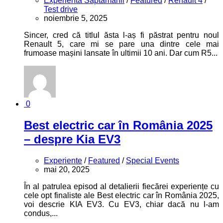
Experienta Saptamanii
/
Featured
/
Renault 4
/
Test drive
noiembrie 5, 2025
Sincer, cred că titlul ăsta l-aș fi păstrat pentru noul
Renault 5, care mi se pare una dintre cele mai
frumoase mașini lansate în ultimii 10 ani. Dar cum R5...
0
Best electric car în România 2025
– despre Kia EV3
Experiente
/
Featured
/
Special Events
mai 20, 2025
În al patrulea episod al detalierii fiecărei experiențe cu
cele opt finaliste ale Best electric car în România 2025,
voi descrie KIA EV3. Cu EV3, chiar dacă nu l-am
condus,...