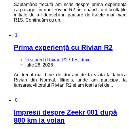
Săptămâna trecută am scris despre prima experiență
ca pasager în noul Rivian R2, începând cu dificultățile
inițiale de a-l deosebi în parcare de fratele mai mare
R1S. Continuăm cu un...
1
Prima experiență cu Rivian R2
Featured
/
Rivian R2
/
Test drive
iulie 28, 2026
Au trecut mai bine de doi ani de la vizita la fabrica
Rivian din Normal, Illinois, unde am participat la
lansarea viitorului Rivian R2 și am fost la fel de...
0
Impresii despre Zeekr 001 după
800 km la volan