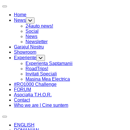
Skip
Expand
to
Menu
Home
content
News
Toggle
Child
24auto news!
Menu
Social
News
Newsletter
Garajul Nostru
Showroom
Experiente
Toggle
Child
Experienta Saptamanii
Menu
RoadTrips!
Invitati Speciali
Masina Mea Electrica
#RO1000 Challenge
FORUM
Asociația T.H.O.R.
Contact
Who we are | Cine suntem
Expand
Menu
ENGLISH