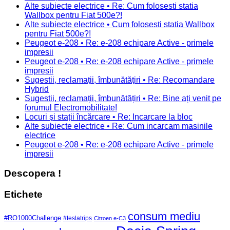
Alte subiecte electrice • Re: Cum folosesti statia
Wallbox pentru Fiat 500e?!
Alte subiecte electrice • Cum folosesti statia Wallbox
pentru Fiat 500e?!
Peugeot e-208 • Re: e-208 echipare Active - primele
impresii
Peugeot e-208 • Re: e-208 echipare Active - primele
impresii
Sugestii, reclamații, îmbunătățiri • Re: Recomandare
Hybrid
Sugestii, reclamații, îmbunătățiri • Re: Bine ați venit pe
forumul Electromobilitate!
Locuri și stații încărcare • Re: Incarcare la bloc
Alte subiecte electrice • Re: Cum incarcam masinile
electrice
Peugeot e-208 • Re: e-208 echipare Active - primele
impresii
Descopera !
Etichete
consum mediu
#RO1000Challenge
#teslatrips
Citroen e-C3