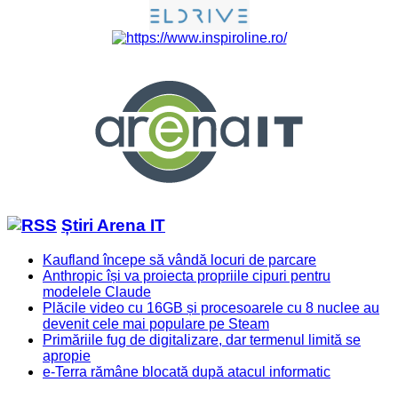
Știri Arena IT
Kaufland începe să vândă locuri de parcare
Anthropic își va proiecta propriile cipuri pentru
modelele Claude
Plăcile video cu 16GB și procesoarele cu 8 nuclee au
devenit cele mai populare pe Steam
Primăriile fug de digitalizare, dar termenul limită se
apropie
e-Terra rămâne blocată după atacul informatic