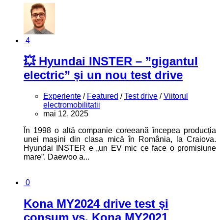
4
💥 Hyundai INSTER – ”gigantul
electric” și un nou test drive
Experiente
/
Featured
/
Test drive
/
Viitorul
electromobilitatii
mai 12, 2025
În 1998 o altă companie coreeană începea producția
unei mașini din clasa mică în România, la Craiova.
Hyundai INSTER e „un EV mic ce face o promisiune
mare”. Daewoo a...
0
Kona MY2024 drive test și
consum vs. Kona MY2021