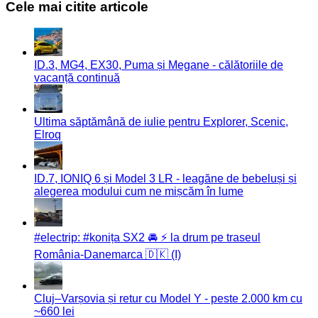
Cele mai citite articole
ID.3, MG4, EX30, Puma și Megane - călătoriile de
vacanță continuă
Ultima săptămână de iulie pentru Explorer, Scenic,
Elroq
ID.7, IONIQ 6 și Model 3 LR - leagăne de bebeluși și
alegerea modului cum ne mișcăm în lume
#electrip: #konița SX2 🚘 ⚡️ la drum pe traseul
România-Danemarca 🇩🇰 (I)
Cluj–Varșovia și retur cu Model Y - peste 2.000 km cu
~660 lei