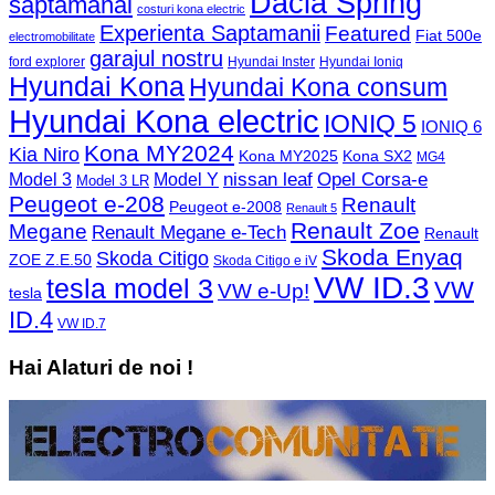
Dacia Spring
saptamanal
costuri kona electric
Experienta Saptamanii
Featured
Fiat 500e
electromobilitate
garajul nostru
ford explorer
Hyundai Inster
Hyundai Ioniq
Hyundai Kona
Hyundai Kona consum
Hyundai Kona electric
IONIQ 5
IONIQ 6
Kona MY2024
Kia Niro
Kona MY2025
Kona SX2
MG4
Opel Corsa-e
Model 3
nissan leaf
Model Y
Model 3 LR
Peugeot e-208
Renault
Peugeot e-2008
Renault 5
Renault Zoe
Megane
Renault Megane e-Tech
Renault
Skoda Enyaq
Skoda Citigo
ZOE Z.E.50
Skoda Citigo e iV
VW ID.3
tesla model 3
VW
VW e-Up!
tesla
ID.4
VW ID.7
Hai Alaturi de noi !