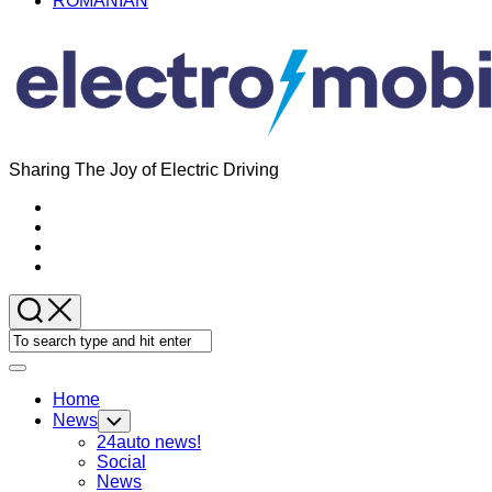
ROMANIAN
Sharing The Joy of Electric Driving
Expand
Menu
Home
News
Toggle
Child
24auto news!
Menu
Social
News