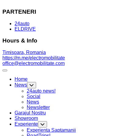
PARTENERI
24auto
ELDRIVE
Hours & Info
Timisoara, Romania
https://m.me/electromobilitate
office@electromobilitate.com
Expand
Menu
Home
News
Toggle
Child
24auto news!
Menu
Social
News
Newsletter
Garajul Nostru
Showroom
Experiente
Toggle
Child
Experienta Saptamanii
Menu
RoadTrips!