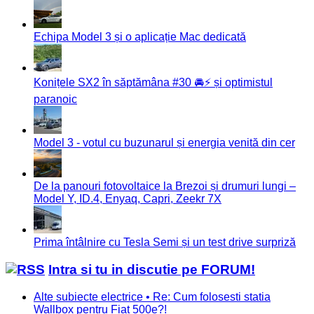
Echipa Model 3 și o aplicație Mac dedicată
Konițele SX2 în săptămâna #30 🚘⚡️ și optimistul
paranoic
Model 3 - votul cu buzunarul și energia venită din cer
De la panouri fotovoltaice la Brezoi și drumuri lungi –
Model Y, ID.4, Enyaq, Capri, Zeekr 7X
Prima întâlnire cu Tesla Semi și un test drive surpriză
Intra si tu in discutie pe FORUM!
Alte subiecte electrice • Re: Cum folosesti statia
Wallbox pentru Fiat 500e?!