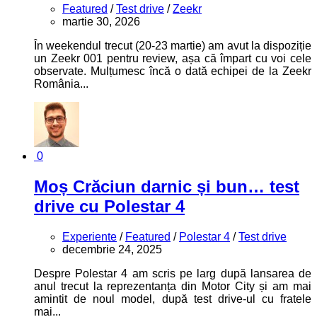
Featured
/
Test drive
/
Zeekr
martie 30, 2026
În weekendul trecut (20-23 martie) am avut la dispoziție
un Zeekr 001 pentru review, așa că împart cu voi cele
observate. Mulțumesc încă o dată echipei de la Zeekr
România...
0
Moș Crăciun darnic și bun… test
drive cu Polestar 4
Experiente
/
Featured
/
Polestar 4
/
Test drive
decembrie 24, 2025
Despre Polestar 4 am scris pe larg după lansarea de
anul trecut la reprezentanța din Motor City și am mai
amintit de noul model, după test drive-ul cu fratele
mai...