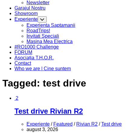
Newsletter
Garajul Nostru
Showroom
Experiente
Toggle
Child
Experienta Saptamanii
Menu
RoadTrips!
Invitati Speciali
Masina Mea Electrica
#RO1000 Challenge
FORUM
Asociația T.H.O.R.
Contact
Who we are | Cine suntem
Tagged:
test drive
2
Test drive Rivian R2
Experiente
/
Featured
/
Rivian R2
/
Test drive
august 3, 2026