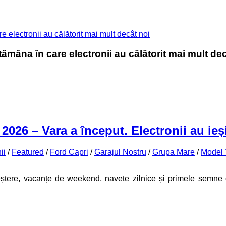
lectronii au călătorit mai mult decât noi
âna în care electronii au călătorit mai mult dec
26 – Vara a început. Electronii au ieși
ii
/
Featured
/
Ford Capri
/
Garajul Nostru
/
Grupa Mare
/
Model 
ștere, vacanțe de weekend, navete zilnice și primele semne 