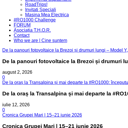
Menu
RoadTrips!
Invitati Speciali
Masina Mea Electrica
#RO1000 Challenge
FORUM
Asociația T.H.O.R.
Contact
Who we are | Cine suntem
De la panouri fotovoltaice la Brezoi și drumuri lungi – Model Y
De la panouri fotovoltaice la Brezoi și drumuri l
august 2, 2026
0
De la oraș la Transalpina și mai departe la #RO1000: începutul
De la oraș la Transalpina și mai departe la #RO1
iulie 12, 2026
0
Cronica Grupei Mari | 15–21 iunie 2026
Cronica Grupei Mari | 15–21 iunie 2026