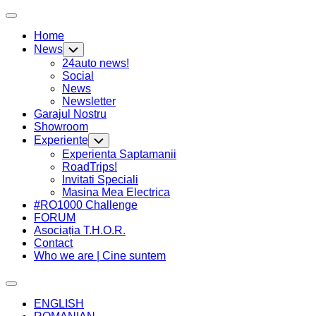
Skip
Expand
to
Menu
Home
content
News
Toggle
Child
24auto news!
Menu
Social
News
Newsletter
Garajul Nostru
Showroom
Experiente
Toggle
Child
Experienta Saptamanii
Menu
RoadTrips!
Invitati Speciali
Masina Mea Electrica
#RO1000 Challenge
FORUM
Asociația T.H.O.R.
Contact
Who we are | Cine suntem
Expand
Menu
ENGLISH