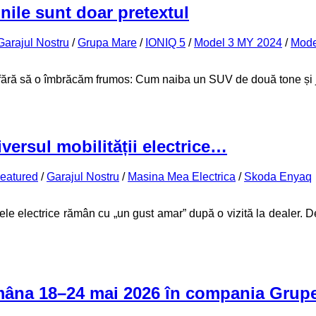
nile sunt doar pretextul
Garajul Nostru
/
Grupa Mare
/
IONIQ 5
/
Model 3 MY 2024
/
Mode
fără să o îmbrăcăm frumos: Cum naiba un SUV de două tone și ju
iversul mobilității electrice…
eatured
/
Garajul Nostru
/
Masina Mea Electrica
/
Skoda Enyaq
e electrice rămân cu „un gust amar” după o vizită la dealer. De 
mâna 18–24 mai 2026 în compania Grupe