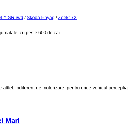
l Y SR rwd
/
Skoda Enyaq
/
Zeekr 7X
mătate, cu peste 600 de cai...
altfel, indiferent de motorizare, pentru orice vehicul percepția
i Mari