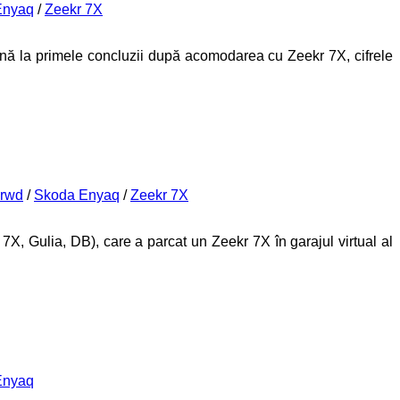
Enyaq
/
Zeekr 7X
nă la primele concluzii după acomodarea cu Zeekr 7X, cifrele
 rwd
/
Skoda Enyaq
/
Zeekr 7X
 7X, Gulia, DB), care a parcat un Zeekr 7X în garajul virtual al
Enyaq