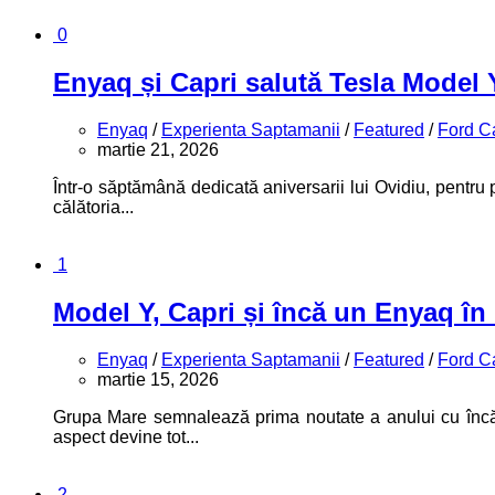
0
Enyaq și Capri salută Tesla Model 
Enyaq
/
Experienta Saptamanii
/
Featured
/
Ford C
martie 21, 2026
Într-o săptămână dedicată aniversarii lui Ovidiu, pentru p
călătoria...
1
Model Y, Capri și încă un Enyaq în
Enyaq
/
Experienta Saptamanii
/
Featured
/
Ford C
martie 15, 2026
Grupa Mare semnalează prima noutate a anului cu încă 
aspect devine tot...
2