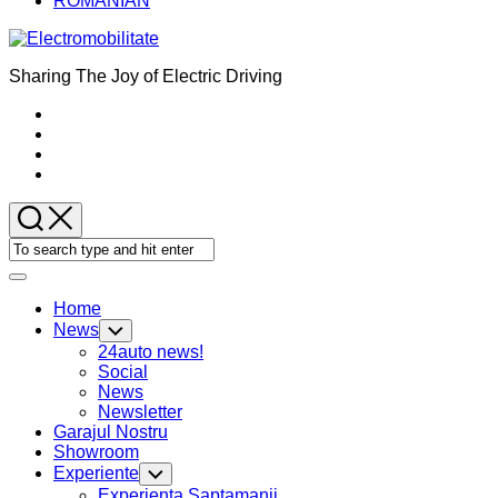
ROMANIAN
Sharing The Joy of Electric Driving
Expand
Menu
Home
News
Toggle
Child
24auto news!
Menu
Social
News
Newsletter
Garajul Nostru
Showroom
Experiente
Toggle
Child
Experienta Saptamanii