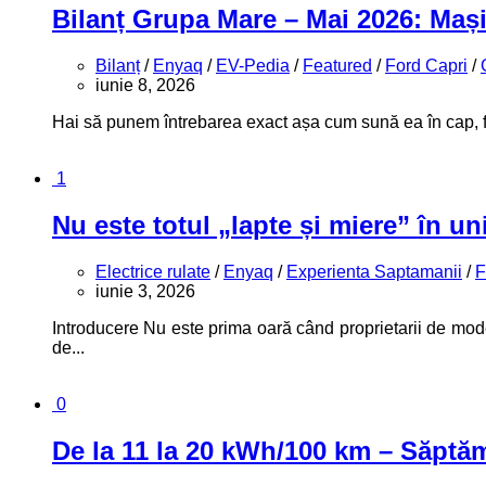
Bilanț Grupa Mare – Mai 2026: Mași
Bilanț
/
Enyaq
/
EV-Pedia
/
Featured
/
Ford Capri
/
iunie 8, 2026
Hai să punem întrebarea exact așa cum sună ea în cap, 
1
Nu este totul „lapte și miere” în un
Electrice rulate
/
Enyaq
/
Experienta Saptamanii
/
F
iunie 3, 2026
Introducere Nu este prima oară când proprietarii de model
de...
0
De la 11 la 20 kWh/100 km – Săptă