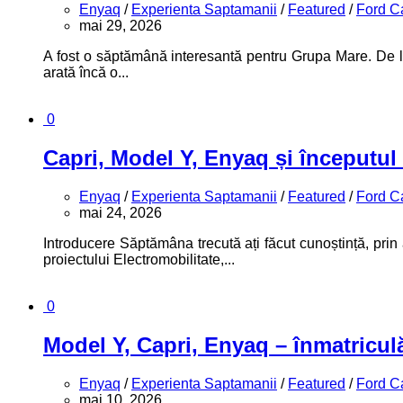
Enyaq
/
Experienta Saptamanii
/
Featured
/
Ford C
mai 29, 2026
A fost o săptămână interesantă pentru Grupa Mare. De l
arată încă o...
0
Capri, Model Y, Enyaq și începutul
Enyaq
/
Experienta Saptamanii
/
Featured
/
Ford C
mai 24, 2026
Introducere Săptămâna trecută ați făcut cunoștință, prin 
proiectului Electromobilitate,...
0
Model Y, Capri, Enyaq – înmatriculă
Enyaq
/
Experienta Saptamanii
/
Featured
/
Ford C
mai 10, 2026