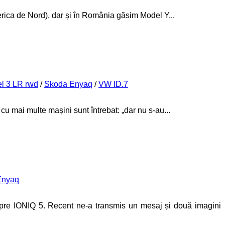
erica de Nord), dar și în România găsim Model Y...
l 3 LR rwd
/
Skoda Enyaq
/
VW ID.7
 cu mai multe mașini sunt întrebat: „dar nu s-au...
Enyaq
espre IONIQ 5. Recent ne-a transmis un mesaj și două imagini