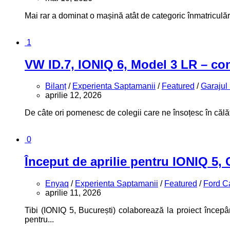
Mai rar a dominat o mașină atât de categoric înmatriculăr
1
VW ID.7, IONIQ 6, Model 3 LR – con
Bilanț
/
Experienta Saptamanii
/
Featured
/
Garajul
aprilie 12, 2026
De câte ori pomenesc de colegii care ne însoțesc în călător
0
Început de aprilie pentru IONIQ 5,
Enyaq
/
Experienta Saptamanii
/
Featured
/
Ford C
aprilie 11, 2026
Tibi (IONIQ 5, București) colaborează la proiect încep
pentru...