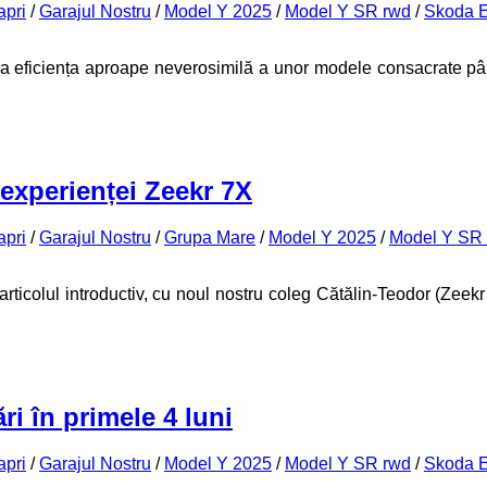
apri
/
Garajul Nostru
/
Model Y 2025
/
Model Y SR rwd
/
Skoda 
a eficiența aproape neverosimilă a unor modele consacrate pâ
 experienței Zeekr 7X
apri
/
Garajul Nostru
/
Grupa Mare
/
Model Y 2025
/
Model Y SR
articolul introductiv, cu noul nostru coleg Cătălin-Teodor (Zeekr
ri în primele 4 luni
apri
/
Garajul Nostru
/
Model Y 2025
/
Model Y SR rwd
/
Skoda 