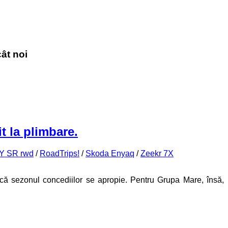
ât noi
t la plimbare.
Y SR rwd
/
RoadTrips!
/
Skoda Enyaq
/
Zeekr 7X
că sezonul concediilor se apropie. Pentru Grupa Mare, însă,