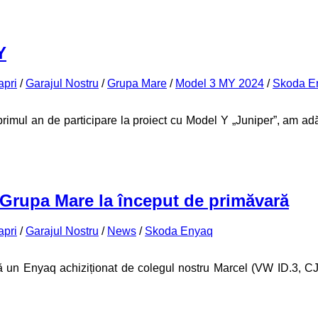
Y
apri
/
Garajul Nostru
/
Grupa Mare
/
Model 3 MY 2024
/
Skoda E
rimul an de participare la proiect cu Model Y „Juniper”, am adăug
 Grupa Mare la început de primăvară
apri
/
Garajul Nostru
/
News
/
Skoda Enyaq
un Enyaq achiziționat de colegul nostru Marcel (VW ID.3, CJ)