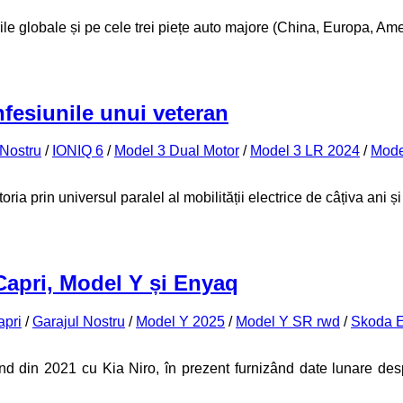
ile globale și pe cele trei piețe auto majore (China, Europa, Am
fesiunile unui veteran
 Nostru
/
IONIQ 6
/
Model 3 Dual Motor
/
Model 3 LR 2024
/
Mode
ia prin universul paralel al mobilității electrice de câțiva ani și
 Capri, Model Y și Enyaq
apri
/
Garajul Nostru
/
Model Y 2025
/
Model Y SR rwd
/
Skoda 
ând din 2021 cu Kia Niro, în prezent furnizând date lunare d