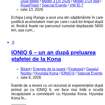
Dual Motor
/
Model 3 LR 2026
/
Model 3 LR rwd
/
RoadTrips!
/
Special Events
/
VW ID.7
iulie 13, 2026
Echipa Long Range a avut una din săptămânile în care
justifică acumulatorii mari pe care-i cară tot timpul după
ei, fiindcă foarte rar parcursul cumulat depășește 5600
km, așa cum...
0
IONIQ 6 – un an după preluarea
ștafetei de la Kona
Bilanț
/
Energie de la soare
/
Featured
/
Garajul
Nostru
/
Hyundai Kona
/
IONIQ 6
/
Special Events
iulie 6, 2026
Înainte de a reveni cu un rezumat al experiențelor după
primul an cu IONIQ 6, voi face mai întâi o scurtă
recapitulare a conviețuirii cu Hyundai Kona. Hyundai
Kona În...