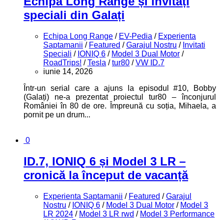
Echipa Long Range și invitați
speciali din Galați
Echipa Long Range
/
EV-Pedia
/
Experienta
Saptamanii
/
Featured
/
Garajul Nostru
/
Invitati
Speciali
/
IONIQ 6
/
Model 3 Dual Motor
/
RoadTrips!
/
Tesla
/
tur80
/
VW ID.7
iunie 14, 2026
Într-un serial care a ajuns la episodul #10, Bobby
(Galați) ne-a prezentat proiectul tur80 – înconjurul
României în 80 de ore. Împreună cu soția, Mihaela, a
pornit pe un drum...
0
ID.7, IONIQ 6 și Model 3 LR –
cronică la început de vacanță
Experienta Saptamanii
/
Featured
/
Garajul
Nostru
/
IONIQ 6
/
Model 3 Dual Motor
/
Model 3
LR 2024
/
Model 3 LR rwd
/
Model 3 Performance