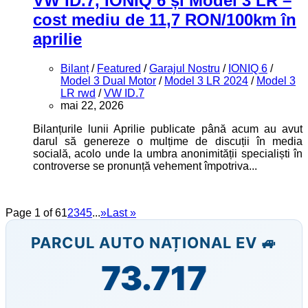
VW ID.7, IONIQ 6 și Model 3 LR –
cost mediu de 11,7 RON/100km în
aprilie
Bilanț
/
Featured
/
Garajul Nostru
/
IONIQ 6
/
Model 3 Dual Motor
/
Model 3 LR 2024
/
Model 3
LR rwd
/
VW ID.7
mai 22, 2026
Bilanțurile lunii Aprilie publicate până acum au avut
darul să genereze o mulțime de discuții în media
socială, acolo unde la umbra anonimității specialiști în
controverse se pronunță vehement împotriva...
Page 1 of 6
1
2
3
4
5
...
»
Last »
PARCUL AUTO NAȚIONAL EV 🚙
73.717