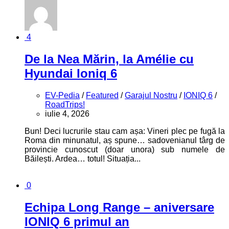
4
De la Nea Mărin, la Amélie cu
Hyundai Ioniq 6
EV-Pedia
/
Featured
/
Garajul Nostru
/
IONIQ 6
/
RoadTrips!
iulie 4, 2026
Bun! Deci lucrurile stau cam așa: Vineri plec pe fugă la
Roma din minunatul, aș spune… sadovenianul târg de
provincie cunoscut (doar unora) sub numele de
Băilești. Ardea… totul! Situația...
0
Echipa Long Range – aniversare
IONIQ 6 primul an