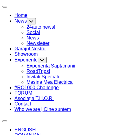
Skip
Expand
to
Menu
Home
content
News
Toggle
Child
24auto news!
Menu
Social
News
Newsletter
Garajul Nostru
Showroom
Experiente
Toggle
Child
Experienta Saptamanii
Menu
RoadTrips!
Invitati Speciali
Masina Mea Electrica
#RO1000 Challenge
FORUM
Asociația T.H.O.R.
Contact
Who we are | Cine suntem
Expand
Menu
ENGLISH