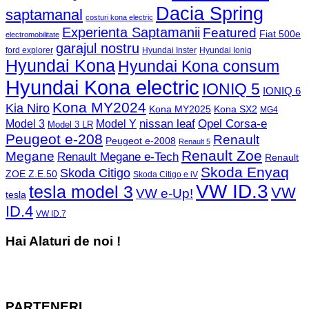
Dacia Spring
saptamanal
costuri kona electric
Experienta Saptamanii
Featured
Fiat 500e
electromobilitate
garajul nostru
ford explorer
Hyundai Inster
Hyundai Ioniq
Hyundai Kona
Hyundai Kona consum
Hyundai Kona electric
IONIQ 5
IONIQ 6
Kona MY2024
Kia Niro
Kona MY2025
Kona SX2
MG4
Opel Corsa-e
Model 3
nissan leaf
Model Y
Model 3 LR
Peugeot e-208
Renault
Peugeot e-2008
Renault 5
Renault Zoe
Megane
Renault Megane e-Tech
Renault
Skoda Enyaq
Skoda Citigo
ZOE Z.E.50
Skoda Citigo e iV
VW ID.3
tesla model 3
VW
VW e-Up!
tesla
ID.4
VW ID.7
Hai Alaturi de noi !
PARTENERI