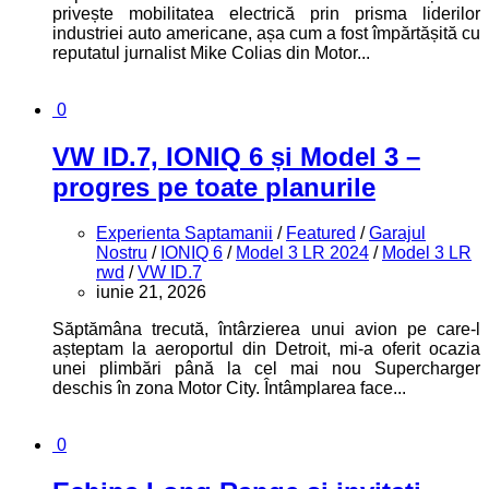
privește mobilitatea electrică prin prisma liderilor
industriei auto americane, așa cum a fost împărtășită cu
reputatul jurnalist Mike Colias din Motor...
0
VW ID.7, IONIQ 6 și Model 3 –
progres pe toate planurile
Experienta Saptamanii
/
Featured
/
Garajul
Nostru
/
IONIQ 6
/
Model 3 LR 2024
/
Model 3 LR
rwd
/
VW ID.7
iunie 21, 2026
Săptămâna trecută, întârzierea unui avion pe care-l
așteptam la aeroportul din Detroit, mi-a oferit ocazia
unei plimbări până la cel mai nou Supercharger
deschis în zona Motor City. Întâmplarea face...
0