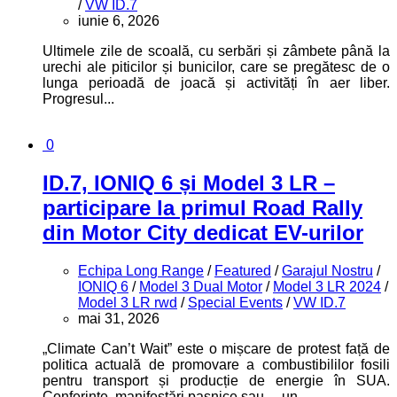
/
VW ID.7
iunie 6, 2026
Ultimele zile de scoală, cu serbări și zâmbete până la
urechi ale piticilor și bunicilor, care se pregătesc de o
lunga perioadă de joacă și activități în aer liber.
Progresul...
0
ID.7, IONIQ 6 și Model 3 LR –
participare la primul Road Rally
din Motor City dedicat EV-urilor
Echipa Long Range
/
Featured
/
Garajul Nostru
/
IONIQ 6
/
Model 3 Dual Motor
/
Model 3 LR 2024
/
Model 3 LR rwd
/
Special Events
/
VW ID.7
mai 31, 2026
„Climate Can’t Wait” este o mișcare de protest față de
politica actuală de promovare a combustibililor fosili
pentru transport și producție de energie în SUA.
Conferințe, manifestări pașnice sau… un...