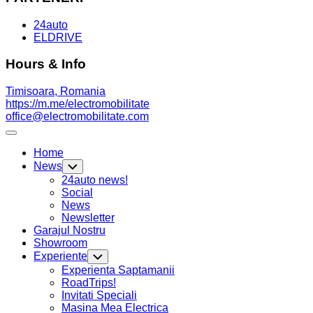
24auto
ELDRIVE
Hours & Info
Timisoara, Romania
https://m.me/electromobilitate
office@electromobilitate.com
Expand
Menu
Home
News
Toggle
Child
24auto news!
Menu
Social
News
Newsletter
Garajul Nostru
Showroom
Experiente
Toggle
Child
Experienta Saptamanii
Menu
RoadTrips!
Invitati Speciali
Masina Mea Electrica