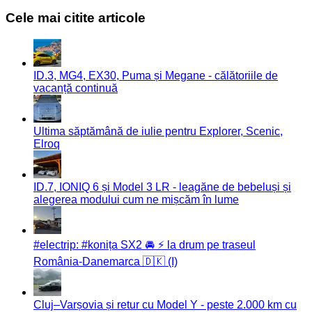
Cele mai citite articole
ID.3, MG4, EX30, Puma și Megane - călătoriile de
vacanță continuă
Ultima săptămână de iulie pentru Explorer, Scenic,
Elroq
ID.7, IONIQ 6 și Model 3 LR - leagăne de bebeluși și
alegerea modului cum ne mișcăm în lume
#electrip: #konița SX2 🚘 ⚡️ la drum pe traseul
România-Danemarca 🇩🇰 (I)
Cluj–Varșovia și retur cu Model Y - peste 2.000 km cu