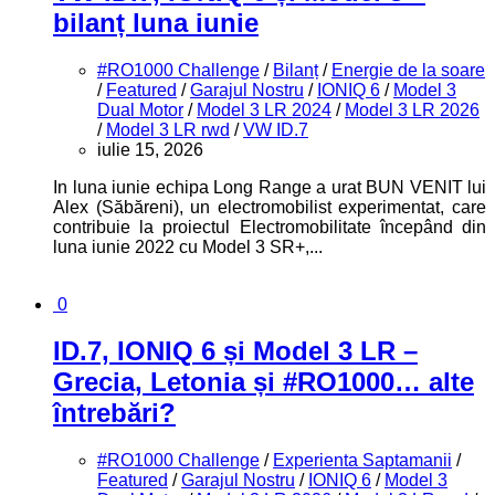
bilanț luna iunie
#RO1000 Challenge
/
Bilanț
/
Energie de la soare
/
Featured
/
Garajul Nostru
/
IONIQ 6
/
Model 3
Dual Motor
/
Model 3 LR 2024
/
Model 3 LR 2026
/
Model 3 LR rwd
/
VW ID.7
iulie 15, 2026
In luna iunie echipa Long Range a urat BUN VENIT lui
Alex (Săbăreni), un electromobilist experimentat, care
contribuie la proiectul Electromobilitate începând din
luna iunie 2022 cu Model 3 SR+,...
0
ID.7, IONIQ 6 și Model 3 LR –
Grecia, Letonia și #RO1000… alte
întrebări?
#RO1000 Challenge
/
Experienta Saptamanii
/
Featured
/
Garajul Nostru
/
IONIQ 6
/
Model 3