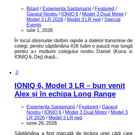
Bilanț
/
Experienta Saptamanii
/
Featured
/
Garajul Nostru
/
IONIQ 6
/
Model 3 Dual Motor
/
Model 3 LR 2026
/
Model 3 LR rwd
/
Special
Events
iulie 1, 2026
În locul obișnuitei răsfoiri rapide a datelor transmise de
colegi, pentru săptămâna #26 luăm o pauză mai lungă
pentru a-i mulțumi colegului nostru Daniel (Kona si
IONIQ 6, Dej) după...
0
IONIQ 6, Model 3 LR – bun venit
Alex și în echipa Long Range
Experienta Saptamanii
/
Featured
/
Garajul
Nostru
/
IONIQ 6
/
Model 3 Dual Motor
/
Model 3
LR 2026
/
Model 3 LR rwd
iunie 26, 2026
Săptămâna a fost marcată de lectura unei cărți care