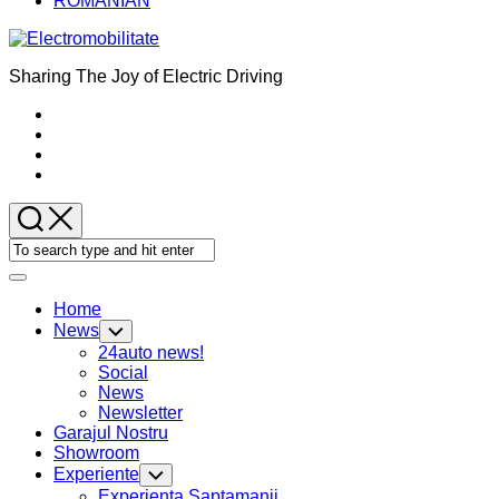
ROMANIAN
Sharing The Joy of Electric Driving
Expand
Menu
Home
News
Toggle
Child
24auto news!
Menu
Social
News
Newsletter
Garajul Nostru
Showroom
Experiente
Toggle
Child
Experienta Saptamanii