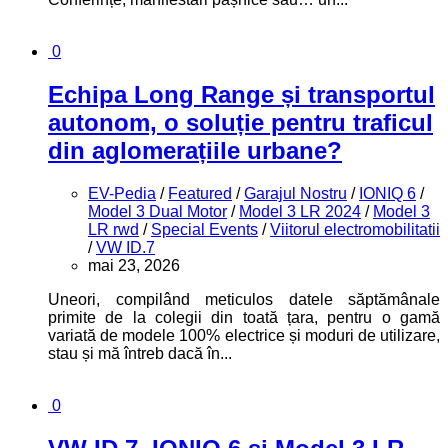
0
Echipa Long Range și transportul
autonom, o soluție pentru traficul
din aglomerațiile urbane?
EV-Pedia
/
Featured
/
Garajul Nostru
/
IONIQ 6
/
Model 3 Dual Motor
/
Model 3 LR 2024
/
Model 3
LR rwd
/
Special Events
/
Viitorul electromobilitatii
/
VW ID.7
mai 23, 2026
Uneori, compilând meticulos datele săptămânale
primite de la colegii din toată țara, pentru o gamă
variată de modele 100% electrice și moduri de utilizare,
stau și mă întreb dacă în...
0