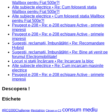
Wallbox pentru Fiat 500e?!
Alte subiecte electrice • Re: Cum folosesti statia
Wallbox pentru Fiat 500e?!
Alte subiecte electrice • Cum folosesti statia Wallbox
pentru Fiat 500e?!
Peugeot e-208 • Re: e-208 echipare Active - primele
impresii
Peugeot e-208 • Re: e-208 echipare Active - primele
impresii
Sugestii, reclamații, îmbunătățiri • Re: Recomandare
Hybrid
Sugestii, reclamații, îmbunătățiri • Re: Bine ați venit pe
forumul Electromobilitate!
Locuri și stații încărcare • Re: Incarcare la bloc
Alte subiecte electrice • Re: Cum incarcam masinile
electrice
Peugeot e-208 • Re: e-208 echipare Active - primele
impresii
Descopera !
Etichete
consum mediu
#RO1000Challenge
#teslatrips
Citroen e-C3