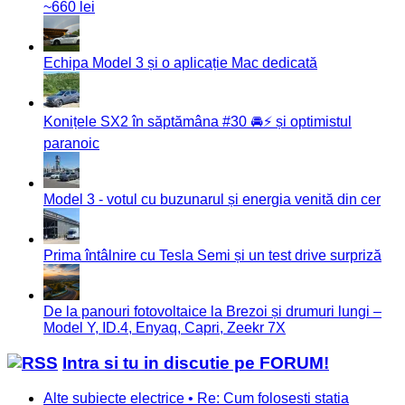
~660 lei
Echipa Model 3 și o aplicație Mac dedicată
Konițele SX2 în săptămâna #30 🚘⚡️ și optimistul
paranoic
Model 3 - votul cu buzunarul și energia venită din cer
Prima întâlnire cu Tesla Semi și un test drive surpriză
De la panouri fotovoltaice la Brezoi și drumuri lungi –
Model Y, ID.4, Enyaq, Capri, Zeekr 7X
Intra si tu in discutie pe FORUM!
Alte subiecte electrice • Re: Cum folosesti statia