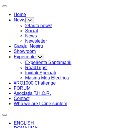
Skip
Expand
to
Menu
Home
content
News
Toggle
Child
24auto news!
Menu
Social
News
Newsletter
Current
Garajul Nostru
Page
Showroom
Parent
Experiente
Toggle
Child
Current
Experienta Saptamanii
Menu
Page
RoadTrips!
Parent
Invitati Speciali
Masina Mea Electrica
#RO1000 Challenge
FORUM
Asociația T.H.O.R.
Contact
Who we are | Cine suntem
Expand
Menu
ENGLISH