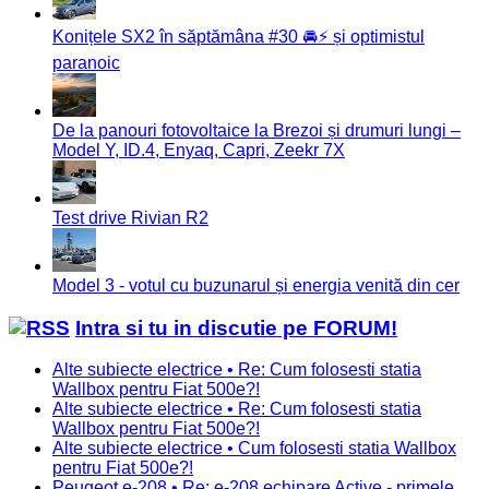
Konițele SX2 în săptămâna #30 🚘⚡️ și optimistul
paranoic
De la panouri fotovoltaice la Brezoi și drumuri lungi –
Model Y, ID.4, Enyaq, Capri, Zeekr 7X
Test drive Rivian R2
Model 3 - votul cu buzunarul și energia venită din cer
Intra si tu in discutie pe FORUM!
Alte subiecte electrice • Re: Cum folosesti statia
Wallbox pentru Fiat 500e?!
Alte subiecte electrice • Re: Cum folosesti statia
Wallbox pentru Fiat 500e?!
Alte subiecte electrice • Cum folosesti statia Wallbox
pentru Fiat 500e?!
Peugeot e-208 • Re: e-208 echipare Active - primele