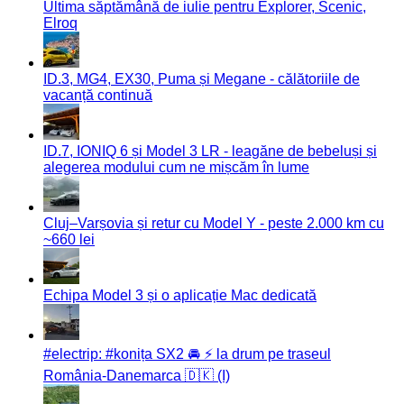
Ultima săptămână de iulie pentru Explorer, Scenic,
Elroq
ID.3, MG4, EX30, Puma și Megane - călătoriile de
vacanță continuă
ID.7, IONIQ 6 și Model 3 LR - leagăne de bebeluși și
alegerea modului cum ne mișcăm în lume
Cluj–Varșovia și retur cu Model Y - peste 2.000 km cu
~660 lei
Echipa Model 3 și o aplicație Mac dedicată
#electrip: #konița SX2 🚘 ⚡️ la drum pe traseul
România-Danemarca 🇩🇰 (I)