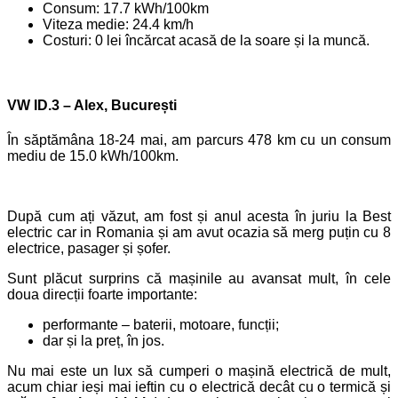
Consum: 17.7 kWh/100km
Viteza medie: 24.4 km/h
Costuri: 0 lei încărcat acasă de la soare și la muncă.
VW ID.3 – Alex, București
În săptămâna 18-24 mai, am parcurs 478 km cu un consum
mediu de 15.0 kWh/100km.
După cum ați văzut, am fost și anul acesta în juriu la Best
electric car in Romania și am avut ocazia să merg puțin cu 8
electrice, pasager și șofer.
Sunt plăcut surprins că mașinile au avansat mult, în cele
doua direcții foarte importante:
performante – baterii, motoare, funcții;
dar și la preț, în jos.
Nu mai este un lux să cumperi o mașină electrică de mult,
acum chiar ieși mai ieftin cu o electrică decât cu o termică și