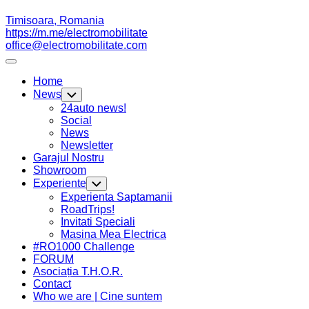
Timisoara, Romania
https://m.me/electromobilitate
office@electromobilitate.com
Expand
Menu
Home
News
Toggle
Child
24auto news!
Menu
Social
News
Newsletter
Current
Garajul Nostru
Page
Showroom
Parent
Experiente
Toggle
Child
Current
Experienta Saptamanii
Menu
Page
RoadTrips!
Parent
Invitati Speciali
Masina Mea Electrica
#RO1000 Challenge
FORUM
Asociația T.H.O.R.
Contact
Who we are | Cine suntem