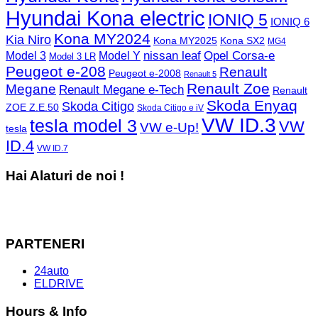
Hyundai Kona electric
IONIQ 5
IONIQ 6
Kona MY2024
Kia Niro
Kona MY2025
Kona SX2
MG4
Opel Corsa-e
Model 3
nissan leaf
Model Y
Model 3 LR
Peugeot e-208
Renault
Peugeot e-2008
Renault 5
Renault Zoe
Megane
Renault Megane e-Tech
Renault
Skoda Enyaq
Skoda Citigo
ZOE Z.E.50
Skoda Citigo e iV
VW ID.3
tesla model 3
VW
VW e-Up!
tesla
ID.4
VW ID.7
Hai Alaturi de noi !
PARTENERI
24auto
ELDRIVE
Hours & Info