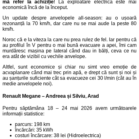
mă refer la achiziție
! La exploatare electrica este mai
economică încă de la început.
Un update despre anvelopele all-season: au o ușoară
rezonanță la 70 km/h, dar care nu se mai aude la peste 80
km/h.
Noroc că e la viteza la care nu prea rulez de fel. Iar pentru că
au profilul în V pentru o mai bună evacuare a apei, îmi cam
murdăresc mașina pe lateral când dau in bălți, ceva ce nu
era atât de vizibil cu vechile anvelope.
Altfel, sunt economice și chiar nu simt vreo emoție de
acvaplanare când mai trec prin apă, e drept că sunt și noi și
au șanțurile suficiente cât sa evacueze cei 30 l/min (cât au în
medie anvelopele noi).
Renault Megane – Andreea și Silviu, Arad
Pentru săptămâna 18 – 24 mai 2026 avem următoarele
informații statistice:
parcurs: 198 km
încărcări: 35 kWh
costuri încărcare: 38 lei (Hidroelectrica)