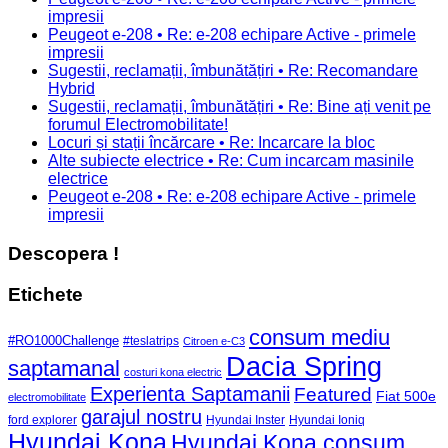
impresii
Peugeot e-208 • Re: e-208 echipare Active - primele
impresii
Sugestii, reclamații, îmbunătățiri • Re: Recomandare
Hybrid
Sugestii, reclamații, îmbunătățiri • Re: Bine ați venit pe
forumul Electromobilitate!
Locuri și stații încărcare • Re: Incarcare la bloc
Alte subiecte electrice • Re: Cum incarcam masinile
electrice
Peugeot e-208 • Re: e-208 echipare Active - primele
impresii
Descopera !
Etichete
consum mediu
#RO1000Challenge
#teslatrips
Citroen e-C3
Dacia Spring
saptamanal
costuri kona electric
Experienta Saptamanii
Featured
Fiat 500e
electromobilitate
garajul nostru
ford explorer
Hyundai Inster
Hyundai Ioniq
Hyundai Kona
Hyundai Kona consum