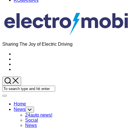
ROMANIAN
Sharing The Joy of Electric Driving
Expand
Menu
Home
News
Toggle
Child
24auto news!
Menu
Social
News