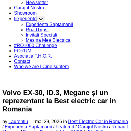
Newsletter
Current
Garajul Nostru
Page
Showroom
Parent
Experiente
Toggle
Child
Current
Experienta Saptamanii
Menu
Page
RoadTrips!
Parent
Invitati Speciali
Masina Mea Electrica
#RO1000 Challenge
FORUM
Asociația T.H.O.R.
Contact
Who we are | Cine suntem
Volvo EX-30, ID.3, Megane și un
reprezentant la Best electric car in
Romania
by
Laurentiu
—
mai 29, 2026 in
Best Electric Car in Romania
/
Experienta Saptamanii
/
Featured
/
Garajul Nostru
/
Renault