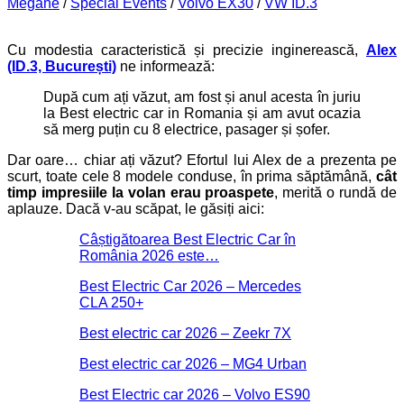
Megane
/
Special Events
/
Volvo EX30
/
VW ID.3
Cu modestia caracteristică și precizie inginerească,
Alex
(ID.3, București)
ne informează:
După cum ați văzut, am fost și anul acesta în juriu
la Best electric car in Romania și am avut ocazia
să merg puțin cu 8 electrice, pasager și șofer.
Dar oare… chiar ați văzut? Efortul lui Alex de a prezenta pe
scurt, toate cele 8 modele conduse, în prima săptămână,
cât
timp impresiile la volan erau proaspete
, merită o rundă de
aplauze. Dacă v-au scăpat, le găsiți aici:
Câștigătoarea Best Electric Car în
România 2026 este…
Best Electric Car 2026 – Mercedes
CLA 250+
Best electric car 2026 – Zeekr 7X
Best electric car 2026 – MG4 Urban
Best Electric car 2026 – Volvo ES90