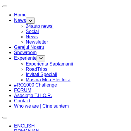
Skip
Expand
to
Menu
Home
content
News
Toggle
Child
24auto news!
Menu
Social
News
Newsletter
Garajul Nostru
Showroom
Experiente
Toggle
Child
Experienta Saptamanii
Menu
RoadTrips!
Invitati Speciali
Masina Mea Electrica
#RO1000 Challenge
FORUM
Asociația T.H.O.R.
Contact
Who we are | Cine suntem
Expand
Menu
ENGLISH