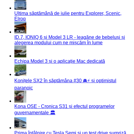
Ultima săptămână de iulie pentru Explorer, Scenic,
Elroq
ID.7, IONIQ 6 și Model 3 LR - leagăne de bebeluși și
alegerea modului cum ne mișcăm în lume
Echipa Model 3 și o aplicație Mac dedicată
Konițele SX2 în săptămâna #30 🚘⚡️ și optimistul
paranoic
Kona OSE - Cronica S31 și efectul programelor
guvernamentale 🏛️
Prima întâlnire cu Tesla Semi și un test drive surpriză