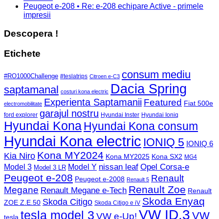
Peugeot e-208 • Re: e-208 echipare Active - primele
impresii
Descopera !
Etichete
consum mediu
#RO1000Challenge
#teslatrips
Citroen e-C3
Dacia Spring
saptamanal
costuri kona electric
Experienta Saptamanii
Featured
Fiat 500e
electromobilitate
garajul nostru
ford explorer
Hyundai Inster
Hyundai Ioniq
Hyundai Kona
Hyundai Kona consum
Hyundai Kona electric
IONIQ 5
IONIQ 6
Kona MY2024
Kia Niro
Kona MY2025
Kona SX2
MG4
Opel Corsa-e
Model 3
nissan leaf
Model Y
Model 3 LR
Peugeot e-208
Renault
Peugeot e-2008
Renault 5
Renault Zoe
Megane
Renault Megane e-Tech
Renault
Skoda Enyaq
Skoda Citigo
ZOE Z.E.50
Skoda Citigo e iV
VW ID.3
tesla model 3
VW
VW e-Up!
tesla