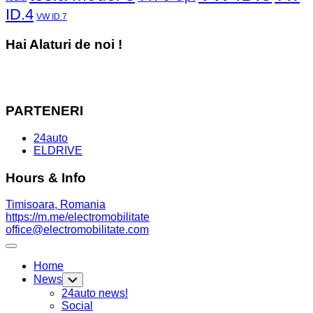
ID.4
VW ID.7
Hai Alaturi de noi !
PARTENERI
24auto
ELDRIVE
Hours & Info
Timisoara, Romania
https://m.me/electromobilitate
office@electromobilitate.com
Expand
Menu
Home
News
Toggle
Child
24auto news!
Menu
Social