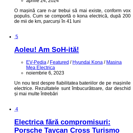
aprilie 24, 2024
O mașină care n-ar trebui să mai existe, conform vox
populis. Cum se comportă o kona electrică, după 200
de mii de km, parcurși în 41 luni
5
Aoleu! Am SoH-ită!
EV-Pedia
/
Featured
/
Hyundai Kona
/
Masina
Mea Electrica
noiembrie 6, 2023
Un nou test despre fiabilitatea bateriilor de pe mașinile
electrice. Rezultatele sunt îmbucurătoare, dar deschid
și mai multe întrebări
4
Electrica fără compromisuri:
Porsche Taycan Cross Turismo