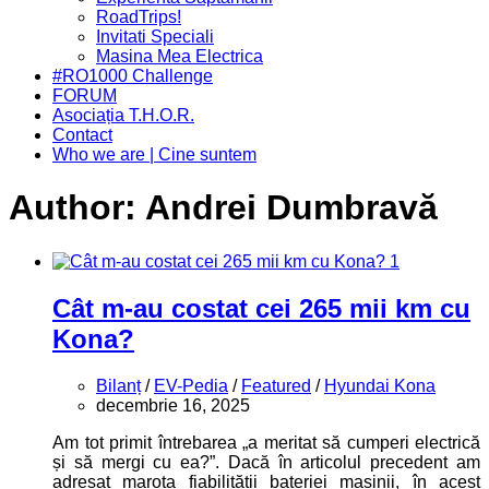
Menu
RoadTrips!
Invitati Speciali
Masina Mea Electrica
#RO1000 Challenge
FORUM
Asociația T.H.O.R.
Contact
Who we are | Cine suntem
Author:
Andrei Dumbravă
1
Cât m-au costat cei 265 mii km cu
Kona?
Bilanț
/
EV-Pedia
/
Featured
/
Hyundai Kona
decembrie 16, 2025
Am tot primit întrebarea „a meritat să cumperi electrică
și să mergi cu ea?”. Dacă în articolul precedent am
adresat marota fiabilității bateriei mașinii, în acest