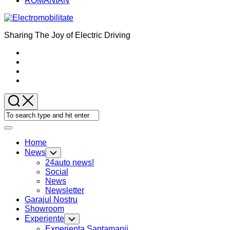
ROMANIAN
Sharing The Joy of Electric Driving
Expand
Menu
Home
News
Toggle
Child
24auto news!
Menu
Social
News
Newsletter
Garajul Nostru
Showroom
Experiente
Toggle
Child
Experienta Saptamanii