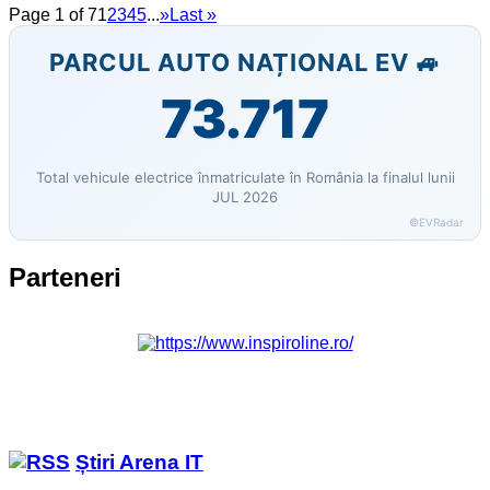
Page 1 of 7
1
2
3
4
5
...
»
Last »
PARCUL AUTO NAȚIONAL EV 🚙
73.717
Total vehicule electrice înmatriculate în România la finalul lunii
JUL 2026
©EVRadar
Parteneri
Știri Arena IT