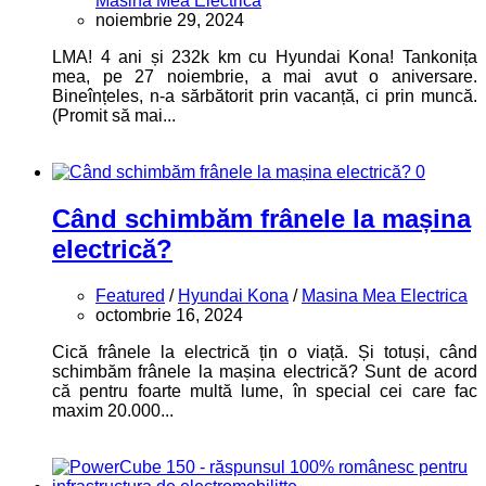
Masina Mea Electrica
noiembrie 29, 2024
LMA! 4 ani și 232k km cu Hyundai Kona! Tankonița
mea, pe 27 noiembrie, a mai avut o aniversare.
Bineînțeles, n-a sărbătorit prin vacanță, ci prin muncă.
(Promit să mai...
0
Când schimbăm frânele la mașina
electrică?
Featured
/
Hyundai Kona
/
Masina Mea Electrica
octombrie 16, 2024
Cică frânele la electrică țin o viață. Și totuși, când
schimbăm frânele la mașina electrică? Sunt de acord
că pentru foarte multă lume, în special cei care fac
maxim 20.000...