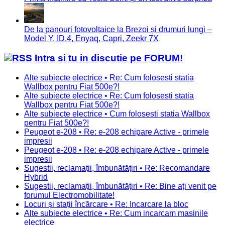
De la panouri fotovoltaice la Brezoi și drumuri lungi –
Model Y, ID.4, Enyaq, Capri, Zeekr 7X
Intra si tu in discutie pe FORUM!
Alte subiecte electrice • Re: Cum folosesti statia
Wallbox pentru Fiat 500e?!
Alte subiecte electrice • Re: Cum folosesti statia
Wallbox pentru Fiat 500e?!
Alte subiecte electrice • Cum folosesti statia Wallbox
pentru Fiat 500e?!
Peugeot e-208 • Re: e-208 echipare Active - primele
impresii
Peugeot e-208 • Re: e-208 echipare Active - primele
impresii
Sugestii, reclamații, îmbunătățiri • Re: Recomandare
Hybrid
Sugestii, reclamații, îmbunătățiri • Re: Bine ați venit pe
forumul Electromobilitate!
Locuri și stații încărcare • Re: Incarcare la bloc
Alte subiecte electrice • Re: Cum incarcam masinile
electrice