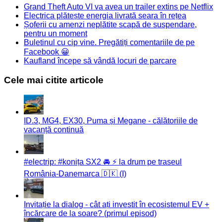
Grand Theft Auto VI va avea un trailer extins pe Netflix
Electrica plătește energia livrată seara în rețea
Șoferii cu amenzi neplătite scapă de suspendare,
pentru un moment
Buletinul cu cip vine. Pregătiți comentariile de pe
Facebook 😀
Kaufland începe să vândă locuri de parcare
Cele mai citite articole
ID.3, MG4, EX30, Puma și Megane - călătoriile de
vacanță continuă
#electrip: #konița SX2 🚘 ⚡️ la drum pe traseul
România-Danemarca 🇩🇰 (I)
Invitație la dialog - cât ați investit în ecosistemul EV +
încărcare de la soare? (primul episod)